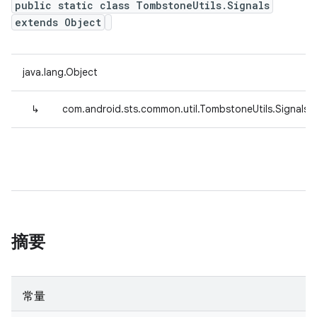
public static class TombstoneUtils.Signals
extends Object
java.lang.Object
↳
com.android.sts.common.util.TombstoneUtils.Signals
摘要
常量