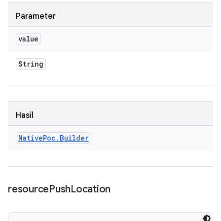
Parameter
value
String
Hasil
Native
Poc
.
Builder
resource
Push
Location