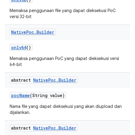
Memaksa penggunaan file yang dapat dieksekusi PoC
versi 32-bit
Native
Poc
.
Builder
only64
()
Memaksa penggunaan PoC yang dapat dieksekusi versi
64-bit
abstract
Native
Poc
.
Builder
poc
Name
(String value)
Nama file yang dapat dieksekusi yang akan diupload dan
dijalankan.
abstract
Native
Poc
.
Builder