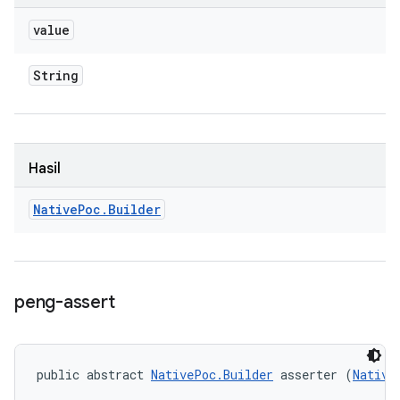
value
String
Hasil
Native
Poc
.
Builder
peng-assert
public abstract 
NativePoc.Builder
 asserter (
Native