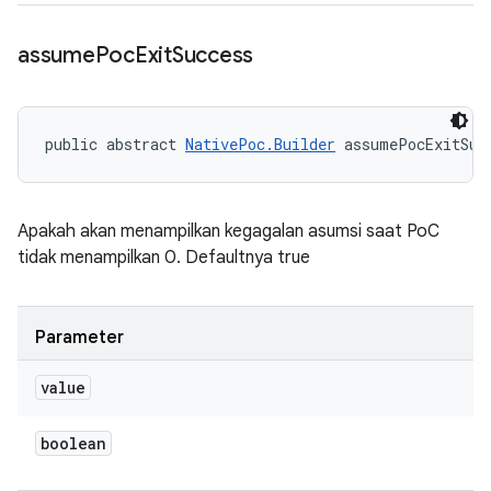
assume
Poc
Exit
Success
public abstract 
NativePoc.Builder
 assumePocExitSuc
Apakah akan menampilkan kegagalan asumsi saat PoC
tidak menampilkan 0. Defaultnya true
Parameter
value
boolean