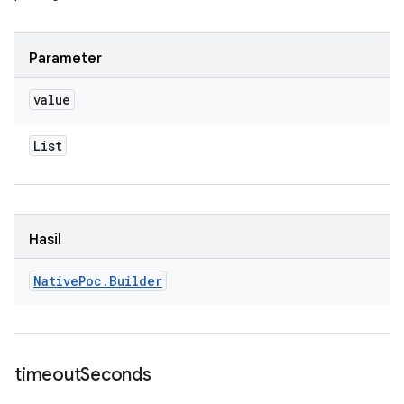
Parameter
value
List
Hasil
Native
Poc
.
Builder
timeout
Seconds