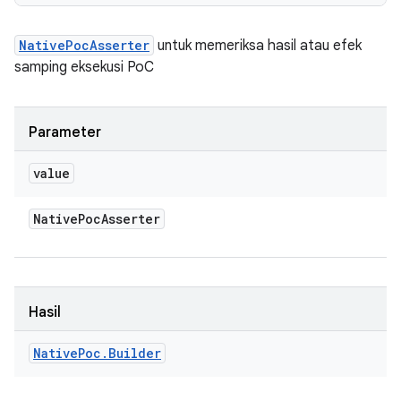
NativePocAsserter
untuk memeriksa hasil atau efek
samping eksekusi PoC
Parameter
value
Native
Poc
Asserter
Hasil
Native
Poc
.
Builder