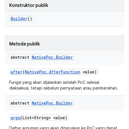
Konstruktor publik
Builder
()
Metode publik
abstract
Native
Poc
.
Builder
after
(
Native
Poc
.
After
Function
value)
Fungsi yang akan dijalankan setelah PoC selesai
dieksekusi, tetapi sebelum pernyataan atau pembersihan.
abstract
Native
Poc
.
Builder
args
(List<String> value)
Daftar argumen yang akan diteruskan ke PoC yang dapat