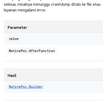
selesai, misalnya menunggu crashdump ditulis ke file atau
layanan mengalami error.
Parameter
value
Native
Poc
.
After
Function
Hasil
Native
Poc
.
Builder