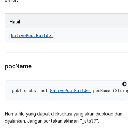
64-bit
Hasil
Native
Poc
.
Builder
poc
Name
public abstract 
NativePoc.Builder
 pocName (String 
Nama file yang dapat dieksekusi yang akan diupload dan
dijalankan. Jangan sertakan akhiran "_sts??".