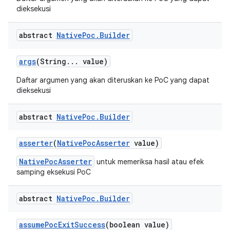
dieksekusi
abstract
Native
Poc
.
Builder
args
(String
.
.
.
value)
Daftar argumen yang akan diteruskan ke PoC yang dapat
dieksekusi
abstract
Native
Poc
.
Builder
asserter
(
Native
Poc
Asserter
value)
NativePocAsserter
untuk memeriksa hasil atau efek
samping eksekusi PoC
abstract
Native
Poc
.
Builder
assume
Poc
Exit
Success
(boolean value)