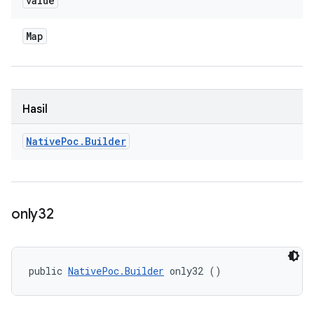
value
Map
Hasil
Native
Poc
.
Builder
only32
public 
NativePoc.Builder
 only32 ()