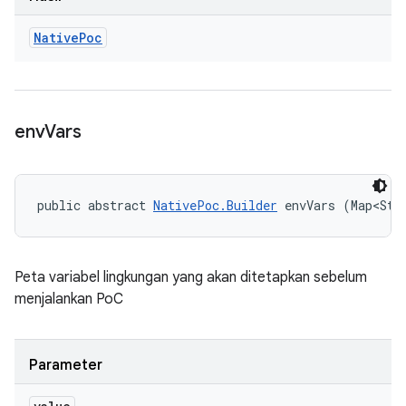
Native
Poc
env
Vars
public abstract 
NativePoc.Builder
 envVars (Map<Str
Peta variabel lingkungan yang akan ditetapkan sebelum
menjalankan PoC
Parameter