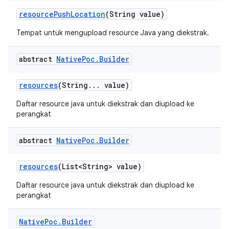
resource
Push
Location
(String value)
Tempat untuk mengupload resource Java yang diekstrak.
abstract
Native
Poc
.
Builder
resources
(String
.
.
.
value)
Daftar resource java untuk diekstrak dan diupload ke
perangkat
abstract
Native
Poc
.
Builder
resources
(List<String> value)
Daftar resource java untuk diekstrak dan diupload ke
perangkat
Native
Poc
.
Builder