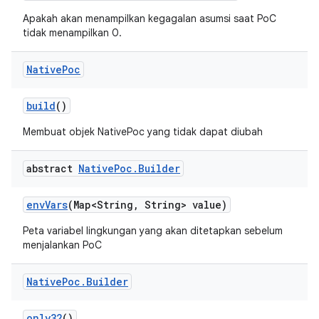
Apakah akan menampilkan kegagalan asumsi saat PoC
tidak menampilkan 0.
Native
Poc
build
()
Membuat objek NativePoc yang tidak dapat diubah
abstract
Native
Poc
.
Builder
env
Vars
(Map<String
,
String> value)
Peta variabel lingkungan yang akan ditetapkan sebelum
menjalankan PoC
Native
Poc
.
Builder
only32
()