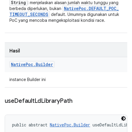
String
: menjelaskan alasan jumlah waktu tunggu yang
Native
Poc
.
DEFAULT
_
POC
_
berbeda diperlukan, bukan
TIMEOUT
_
SECONDS
default. Umumnya digunakan untuk
PoC yang mencoba mengeksploitasi kondisi race.
Hasil
Native
Poc
.
Builder
instance Builder ini
use
Default
Ld
Library
Path
public abstract 
NativePoc.Builder
 useDefaultLdLibr