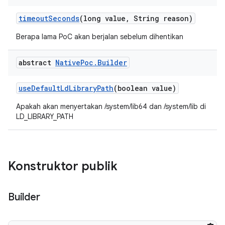
timeout
Seconds
(long value
,
String reason)
Berapa lama PoC akan berjalan sebelum dihentikan
abstract
Native
Poc
.
Builder
use
Default
Ld
Library
Path
(boolean value)
Apakah akan menyertakan /system/lib64 dan /system/lib di
LD_LIBRARY_PATH
Konstruktor publik
Builder