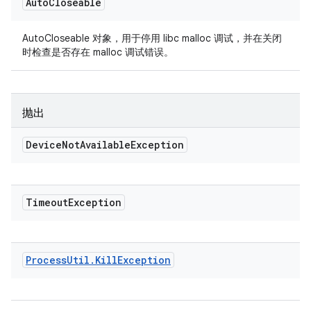
Auto
Closeable
AutoCloseable 对象，用于停用 libc malloc 调试，并在关闭
时检查是否存在 malloc 调试错误。
抛出
Device
Not
Available
Exception
Timeout
Exception
Process
Util
.
Kill
Exception