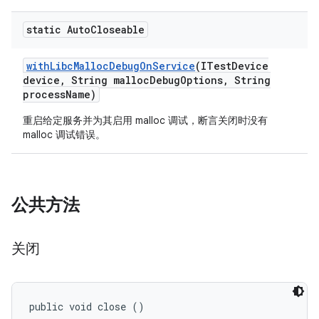
static Auto
Closeable
with
Libc
Malloc
Debug
On
Service
(ITest
Device
device
,
String malloc
Debug
Options
,
String
process
Name)
重启给定服务并为其启用 malloc 调试，断言关闭时没有
malloc 调试错误。
公共方法
关闭
public void close ()