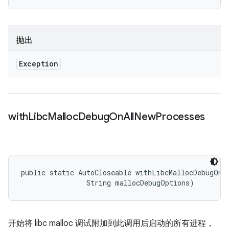
抛出
Exception
with
Libc
Malloc
Debug
On
All
New
Processes
public static AutoCloseable withLibcMallocDebugOnAl
                String mallocDebugOptions)
开始将 libc malloc 调试附加到此调用后启动的所有进程，