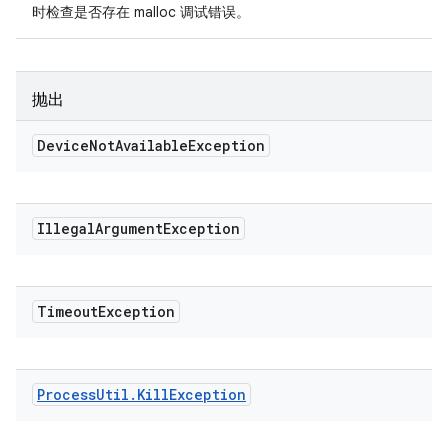
时检查是否存在 malloc 调试错误。
抛出
Device
Not
Available
Exception
Illegal
Argument
Exception
Timeout
Exception
Process
Util
.
Kill
Exception