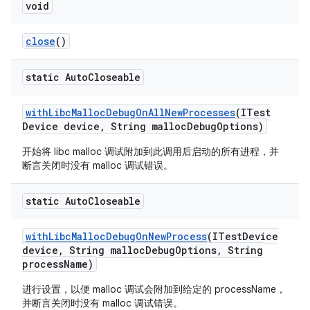
void
close
()
static Auto
Closeable
with
Libc
Malloc
Debug
On
All
New
Processes
(ITest
Device device
,
String malloc
Debug
Options)
开始将 libc malloc 调试附加到此调用后启动的所有进程，并
断言关闭时没有 malloc 调试错误。
static Auto
Closeable
with
Libc
Malloc
Debug
On
New
Process
(ITest
Device
device
,
String malloc
Debug
Options
,
String
process
Name)
进行设置，以便 malloc 调试会附加到给定的 processName，
并断言关闭时没有 malloc 调试错误。