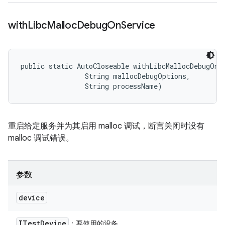
with
Libc
Malloc
Debug
On
Service
public static AutoCloseable withLibcMallocDebugOnSe
                String mallocDebugOptions, 

                String processName)
重启给定服务并为其启用 malloc 调试，断言关闭时没有
malloc 调试错误。
参数
device
ITest
Device
：要使用的设备