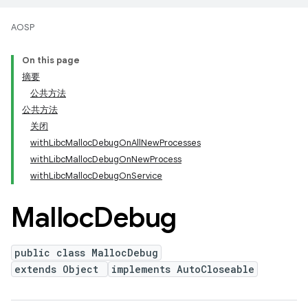
AOSP
On this page
摘要
公共方法
公共方法
关闭
withLibcMallocDebugOnAllNewProcesses
withLibcMallocDebugOnNewProcess
withLibcMallocDebugOnService
Malloc
Debug
public class MallocDebug
extends Object
implements AutoCloseable