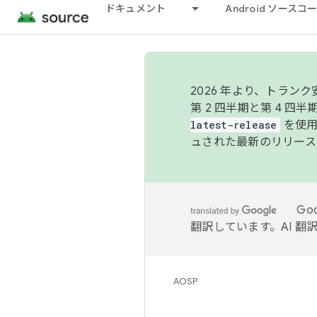
ドキュメント
Android ソース
2026 年より、トラ
第 2 四半期と第 4 四
latest-release
を使用
ュされた最新のリリース
Go
翻訳しています。AI 
AOSP