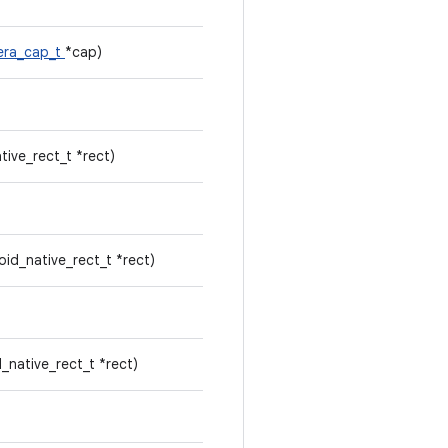
era_cap_t
*cap)
tive_rect_t *rect)
oid_native_rect_t *rect)
_native_rect_t *rect)