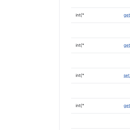
int(*
get
int(*
ge
int(*
se
int(*
ge