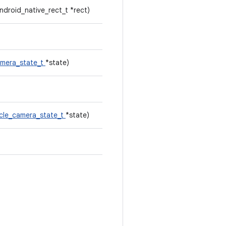
ndroid_native_rect_t *rect)
amera_state_t
*state)
icle_camera_state_t
*state)