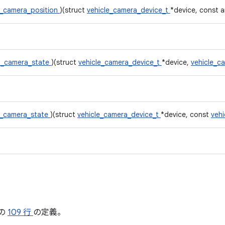
t_camera_position
)(struct
vehicle_camera_device_t
*device, const a
t_camera_state
)(struct
vehicle_camera_device_t
*device,
vehicle_c
t_camera_state
)(struct
vehicle_camera_device_t
*device, const
veh
の
109 行
の定義。