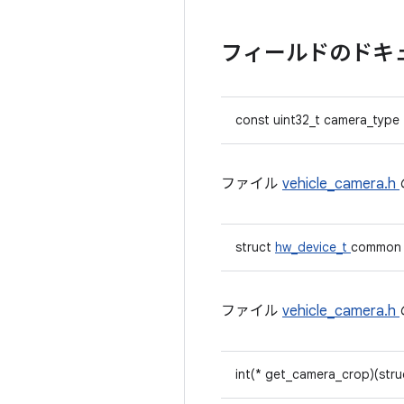
フィールドのドキ
const uint32_t camera_type
ファイル
vehicle_camera.h
struct
hw_device_t
common
ファイル
vehicle_camera.h
int(* get_camera_crop)(str