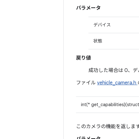
パラメータ
デバイス
状態
戻り値
成功した場合は 0、デ
ファイル
vehicle_camera.h
int(* get_capabilities)(struc
このカメラの機能を返しま