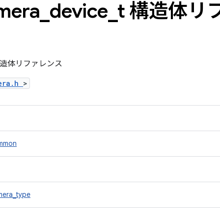
mera
_
device
_
t 構造体リ
e_t 構造体リファレンス
mera.h
>
mmon
mera_type