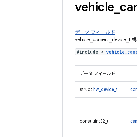
vehicle
_
ca
データ フィールド
vehicle_camera_devic
#include <
vehicle_ca
データ フィールド
struct
hw_device_t
co
const uint32_t
ca