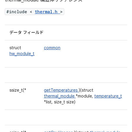
thermal_module 構造体リファレンス
#include <
thermal.h
>
データ フィールド
struct
common
hw_module_t
ssize_t(*
getTemperatures
)(struct
thermal_module
*module,
temperature_t
*list, size_t size)