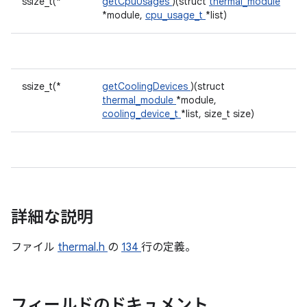
ssize_t(*
getCpuUsages
)(struct
thermal_module
*module,
cpu_usage_t
*list)
ssize_t(*
getCoolingDevices
)(struct
thermal_module
*module,
cooling_device_t
*list, size_t size)
詳細な説明
ファイル
thermal.h
の
134
行の定義。
フィールドのドキュメント