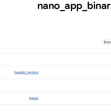
_
app
_
binar
#in
header_version
magic