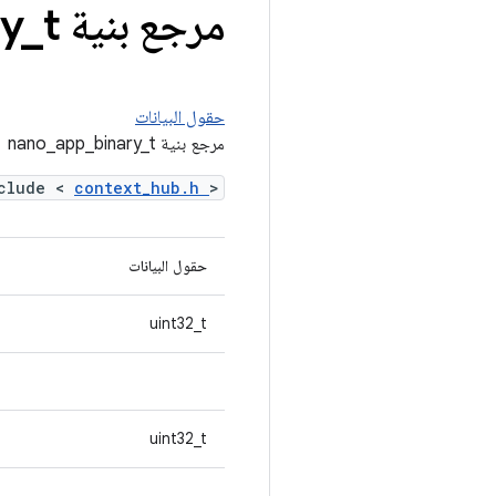
مرجع بنية nano
t
_
y
حقول البيانات
مرجع بنية nano_app_binary_t
clude <
context_hub.h
>
حقول البيانات
uint32_t
uint32_t