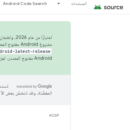
المستندات
Android Code Search
اعتبارًا من
مشروع Android مفتوح المصدر (AOSP) في الربعَين الثاني والرابع. لبناء مشروع Android مفتوح المصدر والمساهمة فيه، استخدِم
droid-latest-release
Android مفتوح المصدر. لمزيد من المعلومات، يُرجى الاطّلاع على
المفضّلة، وقد تتضمّن بعض الأ
AOSP