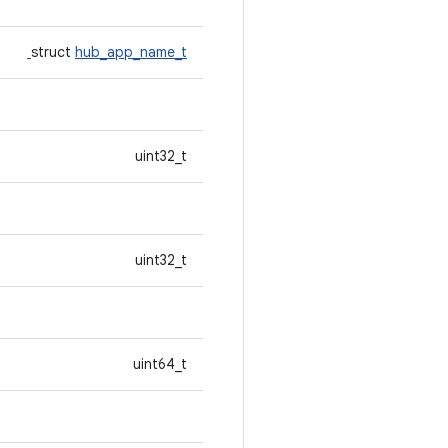
struct
hub_app_name_t
uint32_t
uint32_t
uint64_t