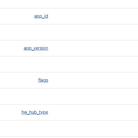
app_id
app_version
flags
hw_hub_type