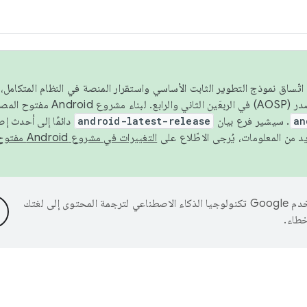
 عام 2026، ولضمان اتّساق نموذج التطوير الثابت الأساسي واستقرار المنصة في النظام المت
an
. سيشير فرع بيان
android-latest-release
دائمًا إلى أحدث إ
التغييرات في مشروع Android مفتوح المصدر
تستخدم Google تكنولوجيا الذكاء الاصطناعي لترجمة المحتوى إلى لغتك
خطاء.