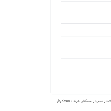
. إنّ Java وOpenJDK هما علامتان تجاريتان مسجَّلتان لشركة Oracle و/أو