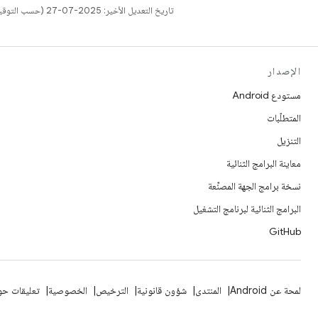
تاريخ التعديل الأخير: 2025-07-27 (حسب التوقيت العالمي المتفَّق عليه)
الإصدار
مستودع Android
المتطلّبات
التنزيل
معاينة البرامج الثنائية
نسخة برامج الجهة المصنِّعة
البرامج الثنائية لبرنامج التشغيل
GitHub
لمحة عن Android
المنتدى
شؤون قانونية
الترخيص
الخصوصية
تعليقات حول