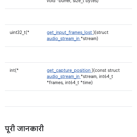
void *buffer, size_t bytes)
uint32_t(*
get_input_frames_lost
)(struct
audio_stream_in
*stream)
int(*
get_capture_position
)(const struct
audio_stream_in
*stream, int64_t
*frames, int64_t *time)
पूरी जानकारी