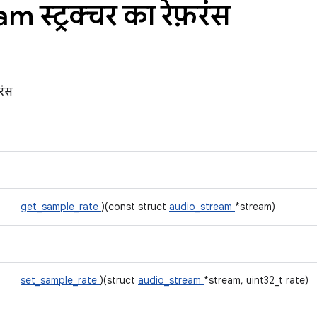
m स्ट्रक्चर का रेफ़रंस
रंस
get_sample_rate
)(const struct
audio_stream
*stream)
set_sample_rate
)(struct
audio_stream
*stream, uint32_t rate)