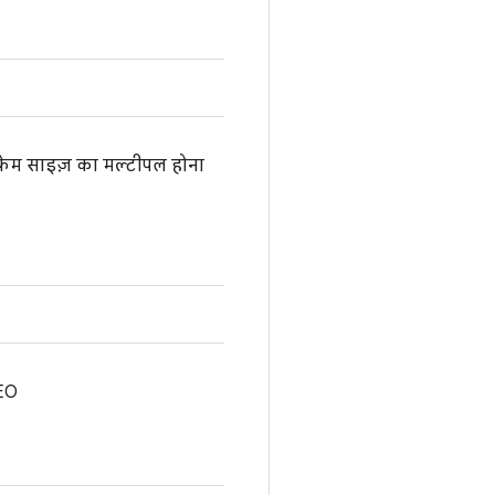
़्रेम साइज़ का मल्टीपल होना
EO