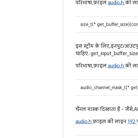
परिभाषा, फ़ाइल
audio.h
की ल
size_t(* get_buffer_size)(co
इस स्ट्रीम के लिए, इनपुट/आउटप
चाहिए. get_input_buffer_size भ
परिभाषा, फ़ाइल
audio.h
की ल
audio_channel_mask_t(* get
चैनल मास्क दिखाता है - ज
audio.h
फ़ाइल की लाइन
192