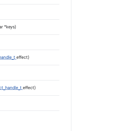
ar *keys)
handle_t
effect)
ect_handle_t
effect)