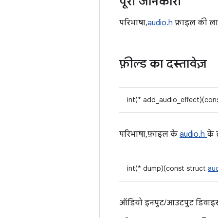
पूरी जानकारी
परिभाषा,
audio.h
फ़ाइल की ल
फ़ील्ड का दस्तावेज़
int(* add_audio_effect)(con
परिभाषा, फ़ाइल के
audio.h
के
int(* dump)(const struct
au
ऑडियो इनपुट/आउटपुट डिवाइस 