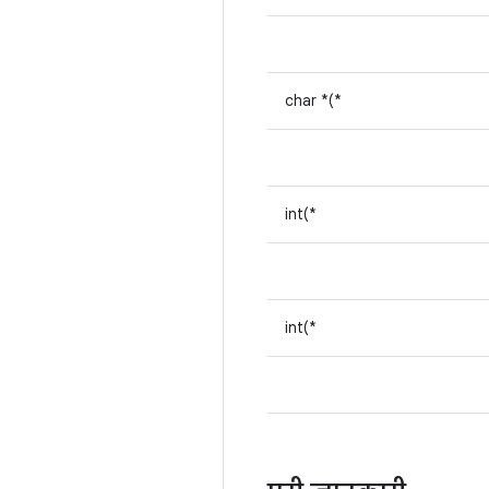
char *(*
int(*
int(*