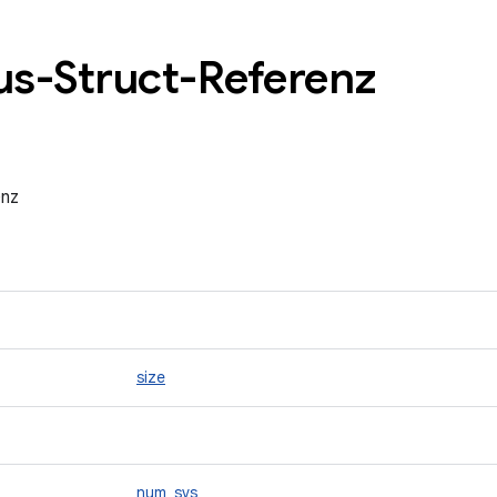
us-Struct-Referenz
enz
size
num_svs