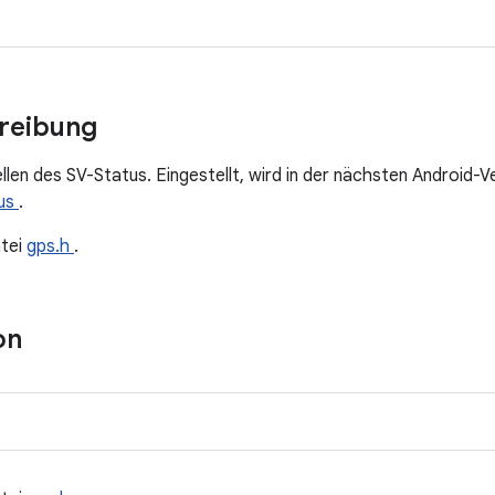
hreibung
len des SV-Status. Eingestellt, wird in der nächsten Android-V
us
.
tei
gps.h
.
on