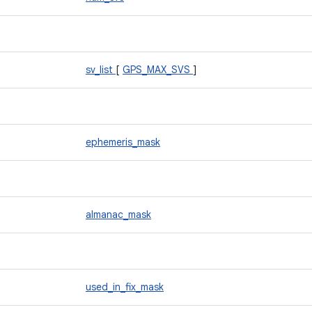
sv_list
[
GPS_MAX_SVS
]
ephemeris_mask
almanac_mask
used_in_fix_mask