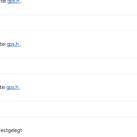
tei
gps.h
.
tei
gps.h
.
tei
gps.h
.
festgelegt