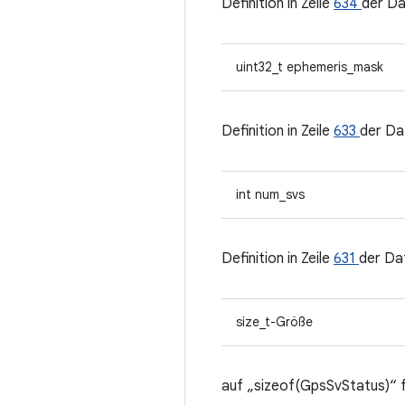
Definition in Zeile
634
der Da
uint32_t ephemeris_mask
Definition in Zeile
633
der Da
int num_svs
Definition in Zeile
631
der Da
size_t-Größe
auf „sizeof(GpsSvStatus)“ 