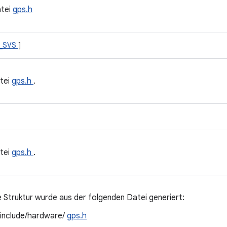
atei
gps.h
_SVS
]
tei
gps.h
.
tei
gps.h
.
 Struktur wurde aus der folgenden Datei generiert:
/include/hardware/
gps.h