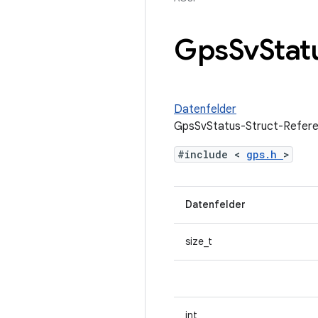
Gps
Sv
Stat
Datenfelder
GpsSvStatus-Struct-Refer
#include <
gps.h
>
Datenfelder
size_t
int