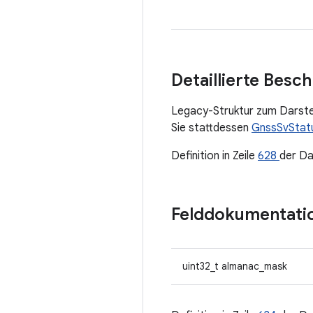
Detaillierte Besc
Legacy-Struktur zum Darstel
Sie stattdessen
GnssSvStat
Definition in Zeile
628
der Da
Felddokumentati
uint32_t almanac_mask