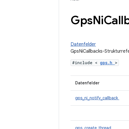
Gps
Ni
Call
Datenfelder
GpsNiCallbacks-Strukturref
#include <
gps.h
>
Datenfelder
gps_ni_notify_callback
gps_create_thread