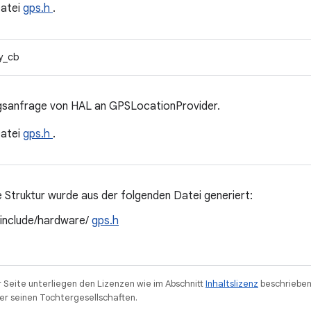
Datei
gps.h
.
fy_cb
gsanfrage von HAL an GPSLocationProvider.
Datei
gps.h
.
 Struktur wurde aus der folgenden Datei generiert:
/include/hardware/
gps.h
r Seite unterliegen den Lizenzen wie im Abschnitt
Inhaltslizenz
beschrieben
r seinen Tochtergesellschaften.