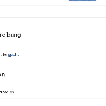
hreibung
Datei
gps.h
.
on
thread_cb