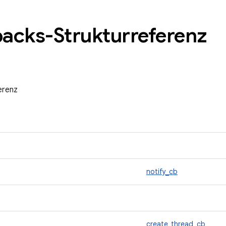
backs-Strukturreferenz
erenz
notify_cb
create_thread_cb