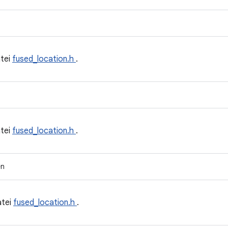
tei
fused_location.h
.
tei
fused_location.h
.
en
atei
fused_location.h
.