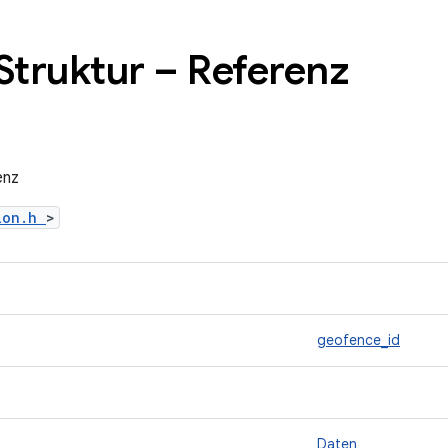
truktur – Referenz
enz
tion.h
>
geofence_id
Daten