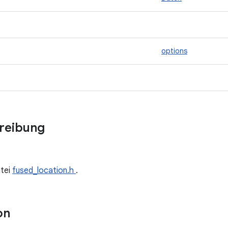
options
hreibung
tei
fused_location.h
.
on