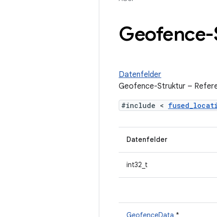
Geofence-S
Datenfelder
Geofence-Struktur – Refer
#include <
fused_loca
Datenfelder
int32_t
GeofenceData
*