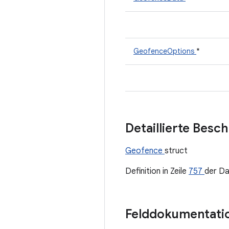
GeofenceOptions
*
Detaillierte Besc
Geofence
struct
Definition in Zeile
757
der Da
Felddokumentati