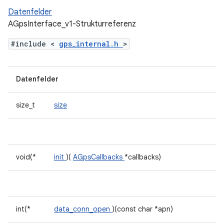
Datenfelder
AGpsInterface_v1-Strukturreferenz
#include <
gps_internal.h
>
Datenfelder
size_t
size
void(*
init
)(
AGpsCallbacks
*callbacks)
int(*
data_conn_open
)(const char *apn)