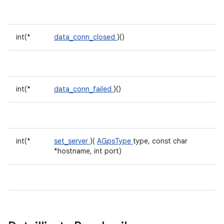
int(*
data_conn_closed
)()
int(*
data_conn_failed
)()
int(*
set_server
)(
AGpsType
type, const char
*hostname, int port)