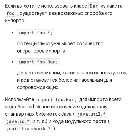
Если вы хотите использовать класс
Bar
из пакета
foo
, существует два возможных способа его
импорта:
import foo.*;
Потенциально уменьшает количество
операторов импорта.
import foo.Bar;
Делает очевидным, какие классы используются,
и код становится более читабельным для
сопровождающих.
Используйте
import foo.Bar;
для импорта всего
кода Android. Явное исключение сделано для
стандартных библиотек Java (
java.util.*
,
java.io.*
и т. д.) и кода модульного теста (
junit.framework.*
).