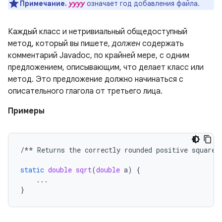
Примечание.
yyyy
означает год добавления файла.
Каждый класс и нетривиальный общедоступный
метод, который вы пишете,
должен
содержать
комментарий Javadoc, по крайней мере, с одним
предложением, описывающим, что делает класс или
метод. Это предложение должно начинаться с
описательного глагола от третьего лица.
Примеры
/**
Returns
the
correctly
rounded
positive
square
static
double
sqrt
(
double
a
)
{
...
}