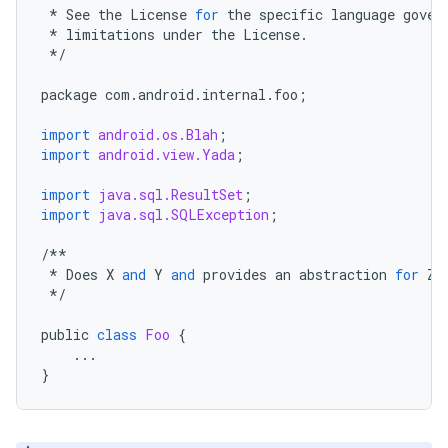
*
See
the
License
for
the
specific
language
gover
*
limitations
under
the
License
.
*/
package
com
.
android
.
internal
.
foo
;
import
android.os.Blah
;
import
android.view.Yada
;
import
java.sql.ResultSet
;
import
java.sql.SQLException
;
/**
*
Does
X
and
Y
and
provides
an
abstraction
for
Z
.
*/
public
class
Foo
{
...
}