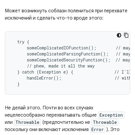
Может возникнуть соблазн полениться при перехвате
исключений и сделать что-то вроде этого:
  try {

      someComplicatedIOFunction();        // may t
      someComplicatedParsingFunction();   // may t
      someComplicatedSecurityFunction();  // may t
      // phew, made it all the way

  } catch (Exception e) {                 // I'll j
      handleError();                      // with o
  }
Не делай этого. Почти во всех случаях
нецелесообразно перехватывать общие
Exception
или
Throwable
(предпочтительно не
Throwable
поскольку они включают исключения
Error
). Это