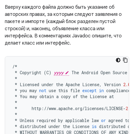
Вверху каждого файла должно быть указание об
авторских правах, за которым следуют заявления о
пакете и импорте (каждый блок разделен пустой
строкой) и, наконец, объявление класса или
интерфейса. В комментариях Javadoc опишите, что
делает класс или интерфейс.
/*
*
Copyright
(
C
)
yyyy
The
Android
Open
Source
P
*
*
Licensed
under
the
Apache
License
,
Version
2.0
*
you
may
not
use
this
file
except
in
compliance
*
You
may
obtain
a
copy
of
the
License
at
*
*
http
:
//
www
.
apache
.
org
/
licenses
/
LICENSE
-
2.0
*
*
Unless
required
by
applicable
law
or
agreed
to
*
distributed
under
the
License
is
distributed
on
*
WITHOUT
WARRANTIES
OR
CONDITIONS
OF
ANY
KIND
,