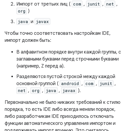
Импорт от третьих лиц (
com
,
junit
,
net
,
org
)
java
и
javax
Чтобы точно соответствовать настройкам IDE,
импорт должен быть:
В алфавитном порядке внутри каждой группы, с
заглавными буквами перед строчными буквами
(например, Z перед а).
Разделяются пустой строкой между каждой
основной группой (
android
,
com
,
junit
,
net
,
org
,
java
,
javax
).
Первоначально не было никаких требований к стилю
порядка, то есть IDE либо всегда меняли порядок,
либо разработчикам IDE приходилось отключать
функции автоматического управления импортом и
поддерживать импорт вручную. Это считалось