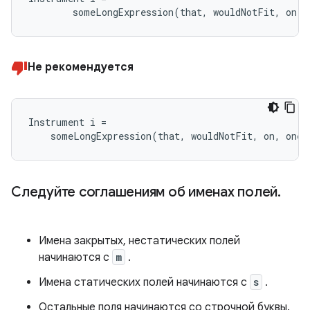
        someLongExpression(that, wouldNotFit, on, 
Не рекомендуется
Instrument i =

    someLongExpression(that, wouldNotFit, on, one,
Следуйте соглашениям об именах полей
.
Имена закрытых, нестатических полей
начинаются с
m
.
Имена статических полей начинаются с
s
.
Остальные поля начинаются со строчной буквы.