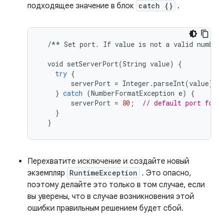
подходящее значение в блок
catch {}
.
/**
Set
port
.
If
value
is
not
a
valid
numbe
void
setServerPort
(
String
value
)
{
try
{
serverPort
=
Integer
.
parseInt
(
value
);
}
catch
(
NumberFormatException
e
)
{
serverPort
=
80
;
// default port for
}
}
Перехватите исключение и создайте новый
экземпляр
RuntimeException
. Это опасно,
поэтому делайте это только в том случае, если
вы уверены, что в случае возникновения этой
ошибки правильным решением будет сбой.