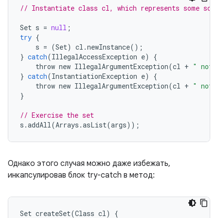
// Instantiate class cl, which represents some sor
Set
s
=
null
;
try
{
s
=
(
Set
)
cl
.
newInstance
();
}
catch
(
IllegalAccessException
e
)
{
throw
new
IllegalArgumentException
(
cl
+
" not 
}
catch
(
InstantiationException
e
)
{
throw
new
IllegalArgumentException
(
cl
+
" not 
}
// Exercise the set
s
.
addAll
(
Arrays
.
asList
(
args
));
Однако этого случая можно даже избежать,
инкапсулировав блок try-catch в метод:
Set createSet(Class cl) {
