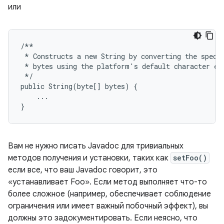
или
/**
*
Constructs
a
new
String
by
converting
the
speci
*
bytes
using
the
platform
'
s
default
character
en
*/
public
String
(
byte
[]
bytes
)
{
...
}
Вам не нужно писать Javadoc для тривиальных
методов получения и установки, таких как
setFoo()
если все, что ваш Javadoc говорит, это
«устанавливает Foo». Если метод выполняет что-то
более сложное (например, обеспечивает соблюдение
ограничения или имеет важный побочный эффект), вы
должны это задокументировать. Если неясно, что