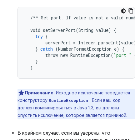
/**
Set
port
.
If
value
is
not
a
valid
numbe
void
setServerPort
(
String
value
)
{
try
{
serverPort
=
Integer
.
parseInt
(
value
);
}
catch
(
NumberFormatException
e
)
{
throw
new
RuntimeException
(
"port "
+
}
}
Примечание.
Исходное исключение передается
конструктору
. Если ваш код
RuntimeException
должен компилироваться в Java 1.3, вы должны
опустить исключение, которое является причиной.
В крайнем случае, если вы уверены, что