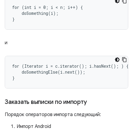
for (int i = 0; i < n; i++) {

    doSomething(i);

}
и
for (Iterator i = c.iterator(); i.hasNext(); ) {

    doSomethingElse(i.next());

}
Заказать выписки по импорту
Порядок операторов импорта следующий:
Импорт Android