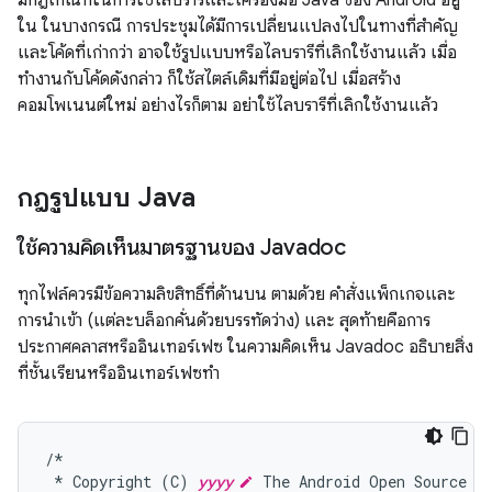
มีกฎเกณฑ์ในการใช้ไลบรารีและเครื่องมือ Java ของ Android อยู่
ใน ในบางกรณี การประชุมได้มีการเปลี่ยนแปลงไปในทางที่สำคัญ
และโค้ดที่เก่ากว่า อาจใช้รูปแบบหรือไลบรารีที่เลิกใช้งานแล้ว เมื่อ
ทำงานกับโค้ดดังกล่าว ก็ใช้สไตล์เดิมที่มีอยู่ต่อไป เมื่อสร้าง
คอมโพเนนต์ใหม่ อย่างไรก็ตาม อย่าใช้ไลบรารีที่เลิกใช้งานแล้ว
กฎรูปแบบ Java
ใช้ความคิดเห็นมาตรฐานของ Javadoc
ทุกไฟล์ควรมีข้อความลิขสิทธิ์ที่ด้านบน ตามด้วย คำสั่งแพ็กเกจและ
การนำเข้า (แต่ละบล็อกคั่นด้วยบรรทัดว่าง) และ สุดท้ายคือการ
ประกาศคลาสหรืออินเทอร์เฟซ ในความคิดเห็น Javadoc อธิบายสิ่ง
ที่ชั้นเรียนหรืออินเทอร์เฟซทำ
/*
*
Copyright
(
C
)
yyyy
The
Android
Open
Source
P