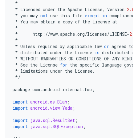
*
*
Licensed
under
the
Apache
License
,
Version
2.0
*
you
may
not
use
this
file
except
in
compliance
*
You
may
obtain
a
copy
of
the
License
at
*
*
http
:
//
www
.
apache
.
org
/
licenses
/
LICENSE
-
2.0
*
*
Unless
required
by
applicable
law
or
agreed
to
*
distributed
under
the
License
is
distributed
on
*
WITHOUT
WARRANTIES
OR
CONDITIONS
OF
ANY
KIND
,
*
See
the
License
for
the
specific
language
gover
*
limitations
under
the
License
.
*/
package
com
.
android
.
internal
.
foo
;
import
android.os.Blah
;
import
android.view.Yada
;
import
java.sql.ResultSet
;
import
java.sql.SQLException
;