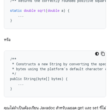
/**
Returns
the
correctly
rounded
positive
square
static
double
sqrt
(
double
a
)
{
...
}
หรือ
/**
*
Constructs
a
new
String
by
converting
the
speci
*
bytes
using
the
platform
'
s
default
character
en
*/
public
String
(
byte
[]
bytes
)
{
...
}
คุณไม่จำเป็นต้องเขียน Javadoc สำหรับเมธอด get และ set ที่ไม่