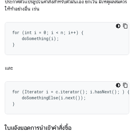
ประกาศตัวแปรลูปในคำสั่งสำหรับตัวมันเอง ยกเว้น มีเหตุผลสมควร
ให้ทำอย่างอื่น เช่น
for (int i = 0; i < n; i++) {

    doSomething(i);

}
และ
for (Iterator i = c.iterator(); i.hasNext(); ) {

    doSomethingElse(i.next());

}
ใบแจ้งยอดการนำเข้าคำสั่งซื้อ