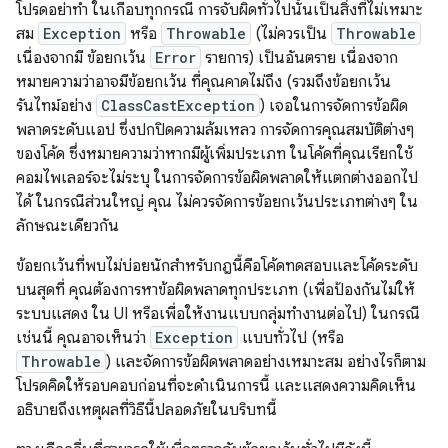
โปรดอย่าทำ ในเกือบทุกกรณี การจับผิดทั่วไปนั้นเป็นสิ่งที่ไม่เหมาะ
สม
Exception
หรือ
Throwable
(ไม่ควรเป็น
Throwable
เนื่องจากมี ข้อยกเว้น
Error
รายการ) เป็นอันตราย เนื่องจาก
หมายความว่าอาจมีข้อยกเว้น ที่คุณคาดไม่ถึง (รวมถึงข้อยกเว้น
รันไทม์อย่าง
ClassCastException
) เจอในการจัดการข้อผิด
พลาดระดับแอป ซึ่งปกปิดความล้มเหลว การจัดการคุณสมบัติต่างๆ
ของโค้ด ซึ่งหมายความว่าหากมีผู้เพิ่มประเภท ในโค้ดที่คุณเรียกใช้
คอมไพเลอร์จะไม่ระบุ ในการจัดการข้อผิดพลาดให้แตกต่างออกไป
ได้ ในกรณีส่วนใหญ่ คุณ ไม่ควรจัดการข้อยกเว้นประเภทต่างๆ ใน
ลักษณะเดียวกัน
ข้อยกเว้นที่พบไม่บ่อยนักสำหรับกฎนี้คือโค้ดทดสอบและโค้ดระดับ
บนสุดที่ คุณต้องการหาข้อผิดพลาดทุกประเภท (เพื่อป้องกันไม่ให้
ระบบแสดง ใน UI หรือเพื่อให้งานแบบกลุ่มทำงานต่อไป) ในกรณี
เช่นนี้ คุณอาจเห็นว่า
Exception
แบบทั่วไป (หรือ
Throwable
) และจัดการข้อผิดพลาดอย่างเหมาะสม อย่างไรก็ตาม
โปรดคิดให้รอบคอบก่อนที่จะดำเนินการนี้ และแสดงความคิดเห็น
อธิบายถึงเหตุผลที่วิธีนี้ปลอดภัยในบริบทนี้