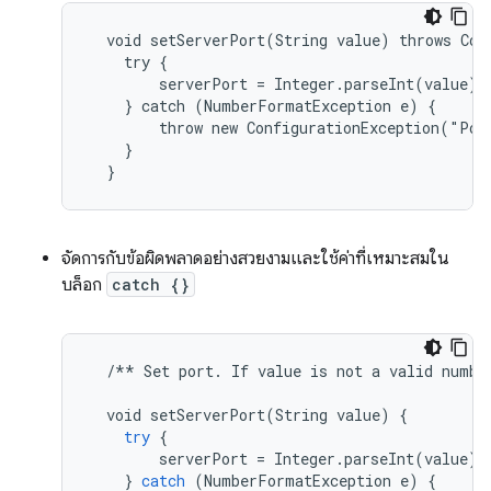
  void setServerPort(String value) throws Conf
    try {

        serverPort = Integer.parseInt(value);

    } catch (NumberFormatException e) {

        throw new ConfigurationException("Por
    }

  }
จัดการกับข้อผิดพลาดอย่างสวยงามและใช้ค่าที่เหมาะสมใน
บล็อก
catch {}
/**
Set
port
.
If
value
is
not
a
valid
numbe
void
setServerPort
(
String
value
)
{
try
{
serverPort
=
Integer
.
parseInt
(
value
);
}
catch
(
NumberFormatException
e
)
{