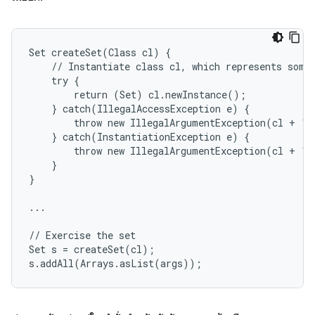
Set createSet(Class cl) {

    // Instantiate class cl, which represents some 
    try {

        return (Set) cl.newInstance();

    } catch(IllegalAccessException e) {

        throw new IllegalArgumentException(cl + " 
    } catch(InstantiationException e) {

        throw new IllegalArgumentException(cl + " 
    }

}

...

// Exercise the set

Set s = createSet(cl);

s.addAll(Arrays.asList(args));