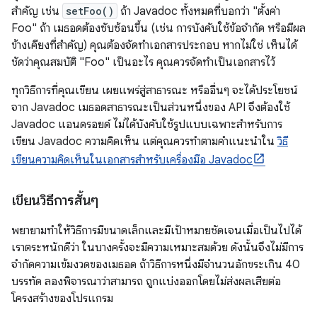
สำคัญ เช่น
setFoo()
ถ้า Javadoc ทั้งหมดที่บอกว่า "ตั้งค่า
Foo" ถ้า เมธอดต้องซับซ้อนขึ้น (เช่น การบังคับใช้ข้อจำกัด หรือมีผล
ข้างเคียงที่สำคัญ) คุณต้องจัดทำเอกสารประกอบ หากไม่ใช่ เห็นได้
ชัดว่าคุณสมบัติ "Foo" เป็นอะไร คุณควรจัดทำเป็นเอกสารไว้
ทุกวิธีการที่คุณเขียน เผยแพร่สู่สาธารณะ หรืออื่นๆ จะได้ประโยชน์
จาก Javadoc เมธอดสาธารณะเป็นส่วนหนึ่งของ API จึงต้องใช้
Javadoc แอนดรอยด์ ไม่ได้บังคับใช้รูปแบบเฉพาะสำหรับการ
เขียน Javadoc ความคิดเห็น แต่คุณควรทำตามคำแนะนำใน
วิธี
เขียนความคิดเห็นในเอกสารสำหรับเครื่องมือ Javadoc
เขียนวิธีการสั้นๆ
พยายามทำให้วิธีการมีขนาดเล็กและมีเป้าหมายชัดเจนเมื่อเป็นไปได้
เราตระหนักดีว่า ในบางครั้งจะมีความเหมาะสมด้วย ดังนั้นจึงไม่มีการ
จำกัดความเข้มงวดของเมธอด ถ้าวิธีการหนึ่งมีจำนวนอักขระเกิน 40
บรรทัด ลองพิจารณาว่าสามารถ ถูกแบ่งออกโดยไม่ส่งผลเสียต่อ
โครงสร้างของโปรแกรม