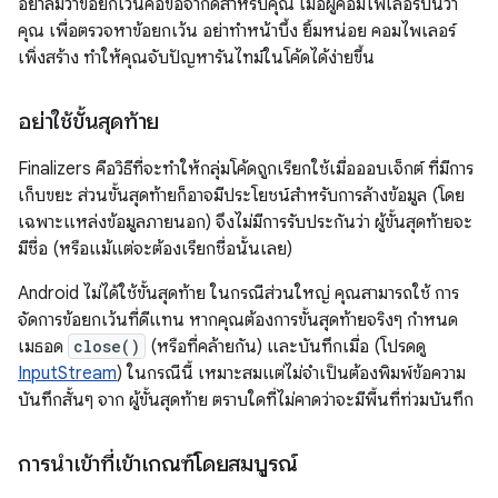
อย่าลืมว่าข้อยกเว้นคือข้อจำกัดสำหรับคุณ เมื่อผู้คอมไพเลอร์บ่นว่า
คุณ เพื่อตรวจหาข้อยกเว้น อย่าทำหน้าบึ้ง ยิ้มหน่อย คอมไพเลอร์
เพิ่งสร้าง ทำให้คุณจับปัญหารันไทม์ในโค้ดได้ง่ายขึ้น
อย่าใช้ขั้นสุดท้าย
Finalizers คือวิธีที่จะทําให้กลุ่มโค้ดถูกเรียกใช้เมื่อออบเจ็กต์ ที่มีการ
เก็บขยะ ส่วนขั้นสุดท้ายก็อาจมีประโยชน์สำหรับการล้างข้อมูล (โดย
เฉพาะแหล่งข้อมูลภายนอก) จึงไม่มีการรับประกันว่า ผู้ขั้นสุดท้ายจะ
มีชื่อ (หรือแม้แต่จะต้องเรียกชื่อนั้นเลย)
Android ไม่ได้ใช้ขั้นสุดท้าย ในกรณีส่วนใหญ่ คุณสามารถใช้ การ
จัดการข้อยกเว้นที่ดีแทน หากคุณต้องการขั้นสุดท้ายจริงๆ กำหนด
เมธอด
close()
(หรือที่คล้ายกัน) และบันทึกเมื่อ (โปรดดู
InputStream
) ในกรณีนี้ เหมาะสมแต่ไม่จำเป็นต้องพิมพ์ข้อความ
บันทึกสั้นๆ จาก ผู้ขั้นสุดท้าย ตราบใดที่ไม่คาดว่าจะมีพื้นที่ท่วมบันทึก
การนําเข้าที่เข้าเกณฑ์โดยสมบูรณ์