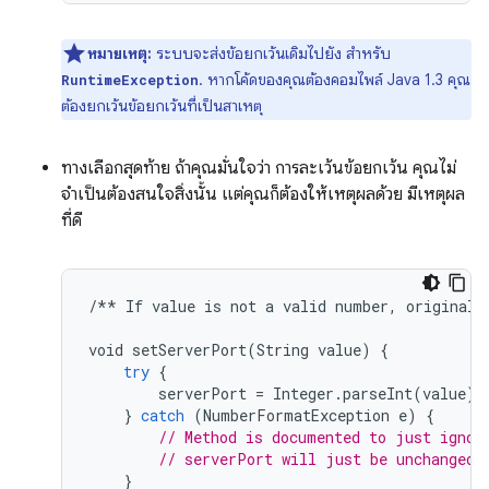
หมายเหตุ:
ระบบจะส่งข้อยกเว้นเดิมไปยัง สำหรับ
. หากโค้ดของคุณต้องคอมไพล์ Java 1.3 คุณ
RuntimeException
ต้องยกเว้นข้อยกเว้นที่เป็นสาเหตุ
ทางเลือกสุดท้าย ถ้าคุณมั่นใจว่า การละเว้นข้อยกเว้น คุณไม่
จำเป็นต้องสนใจสิ่งนั้น แต่คุณก็ต้องให้เหตุผลด้วย มีเหตุผล
ที่ดี
/**
If
value
is
not
a
valid
number
,
original
void
setServerPort
(
String
value
)
{
try
{
serverPort
=
Integer
.
parseInt
(
value
);
}
catch
(
NumberFormatException
e
)
{
// Method is documented to just ignor
// serverPort will just be unchanged.
}