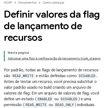
AOSP
Documentos
Como começar
Definir valores da flag
de lançamento de
recursos
Nesta página
Adicionar uma flag à configuração de lançamento trunk_staging
Por padrão, todas as flags de lançamento de recursos
são
READ_WRITE
e estão definidas como
DISABLED
.
Antes de testar um recurso, você precisa substituir o
valor padrão usado no build criando um
arquivo de
valores de flag
. Em um arquivo de valores de flag, você
define um estado (
ENABLED
ou
DISABLED
) e uma
permissão (
READ_WRITE
ou
READ_ONLY
) individuais.