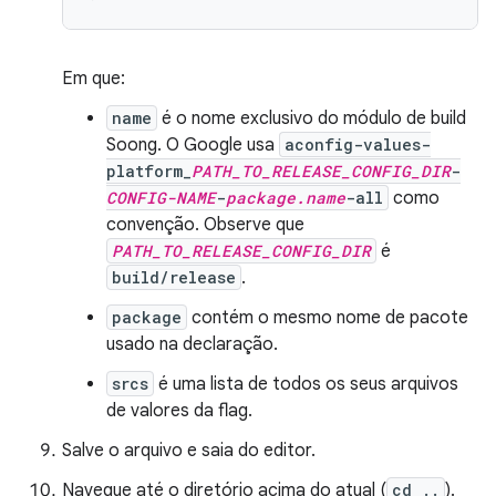
Em que:
name
é o nome exclusivo do módulo de build
Soong. O Google usa
aconfig-values-
platform_
PATH_TO_RELEASE_CONFIG_DIR
-
CONFIG-NAME
-
package.name
-all
como
convenção. Observe que
PATH_TO_RELEASE_CONFIG_DIR
é
build/release
.
package
contém o mesmo nome de pacote
usado na declaração.
srcs
é uma lista de todos os seus arquivos
de valores da flag.
Salve o arquivo e saia do editor.
Navegue até o diretório acima do atual (
cd ..
).