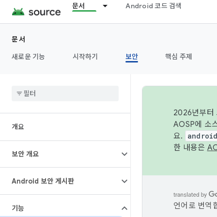
문서
Android 코드 검색
문서
새로운 기능
시작하기
보안
핵심 주제
2026년부터
AOSP에 소
개요
요.
androi
한 내용은
A
보안 개요
Android 보안 게시판
언어로 번역합
기능