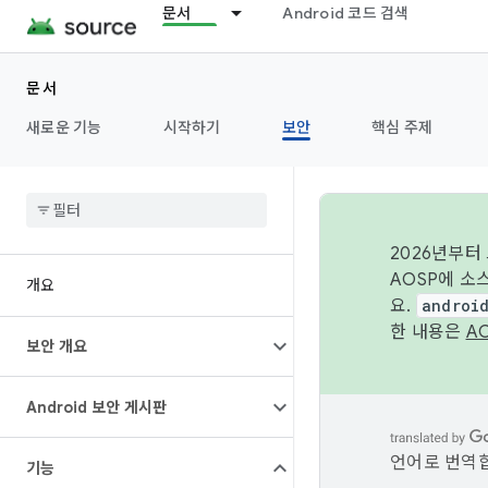
문서
Android 코드 검색
문서
새로운 기능
시작하기
보안
핵심 주제
2026년부터
AOSP에 소
개요
요.
androi
한 내용은
A
보안 개요
Android 보안 게시판
언어로 번역합
기능