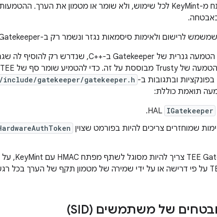
מבקש את המפתח מ-KeyMint לכל שימוש, ולא שומר או מטמון את הערך
אבטחה.
‫Android מספקת הטמעה גנרית של Gatekeeper ב-C++‎,
/include/gatekeeper/gatekeeper.h
עה תואמת כוללת:
HAL.
IGatekeeper
ימות שמוחזרים צריכים להיות בפורמט שצוין
HardwareAuthToken
ה- Gatekeeper
טחים של משתמשים (SID)