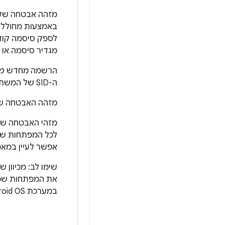
לספק סיסמה קוד
מגדיר סיסמה או 
הרשמה מחדש
מ
ה-SID של המשתמש מועבר לסיסמה החדשה, והמפתחות שקושרו אליה נשמרים.
מזהה האבטחה של המשתמש נכלל באימ
מזהי האבטחה של
לכל המפתחות של Keystore שקשורים לאימות (לפרטים על הפו
אפשר לעיין במא
שימו לב: מכיוון 
את המפתחות שמשו
במערכת Android OS, אבל הם משמידים בתהליך מפתחות רגישים שמוגנים על ידי רוט.