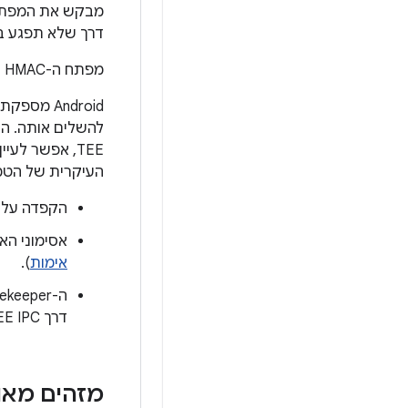
דרך שלא תפגע ב
מפתח ה-HMAC שמשמש לרישום ולאימות סיסמאות נגזר ונשמר רק ב-Gatekeeper.
TEE, אפשר לעיין בפונקציות ובתגובות ב-
העיקרית של הטמ
הקפדה על
אסימוני הא
אימות
).
דרך TEE IPC על פי דרישה או על ידי שמירה של מטמון תקף של הערך בכל רגע נתון.
מזהים מאוב