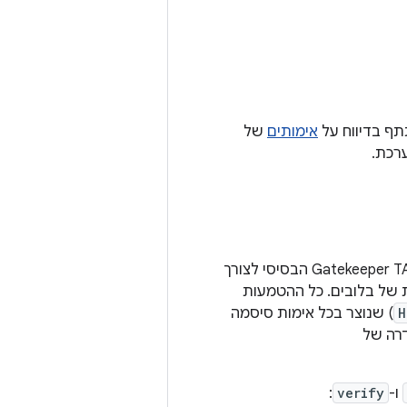
אימותים
של
רכת.
HAL כדי ליצור אינטראקציה עם Gatekeeper TA הבסיסי לצורך
 (הרשמה) ואימות של בלובים. כל ההטמעות
H
) שנוצר בכל אימות סיסמה
דרה של
ו-
verify
: