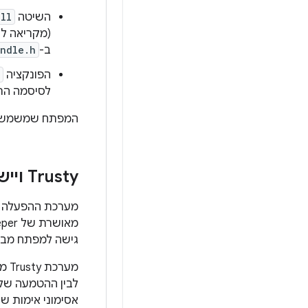
השיטה
ll
(מקריאה ל-
ב-
ndle.h
הפונקציה
לסיסמה הר
המפתח שמשמש לרי
Trusty ויישומים אחרים
מערכת ההפעלה
מאושרת של Gatekeeper. עם זאת,
גישה למפתח מבוס
לבין ההטמעה של Gatekeeper ב-Trusty (