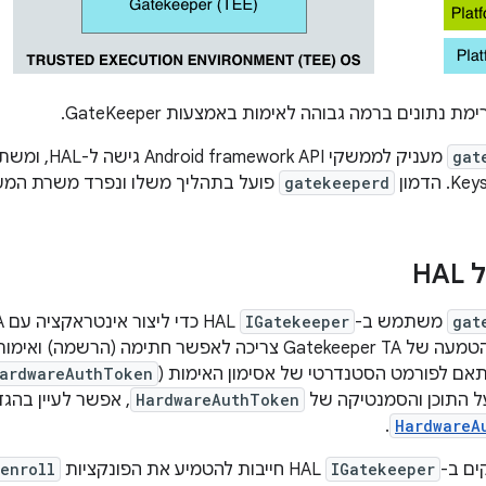
 נתונים ברמה גבוהה לאימות באמצעות GateKeeper.
gat
מעניק לממשקי Android framework API גישה ל-HAL, ומשתתף בדיווח על
gatekeeperd
פועל בתהליך משלו ונפרד משרת המע
H
gat
משתמש ב-
IGatekeeper
אימות סיסמה. ההטמעה של Gatekeeper TA צריכה לאפשר חתימה
תאם לפורמט הסטנדרטי של אסימון האימות (
ardwareAuthToken
ל התוכן והסמנטיקה של
HardwareAuthToken
, אפשר לעיין בהג
.
HardwareA
ם ב-
IGatekeeper
HAL חייבות להטמיע את הפונקציות
enroll