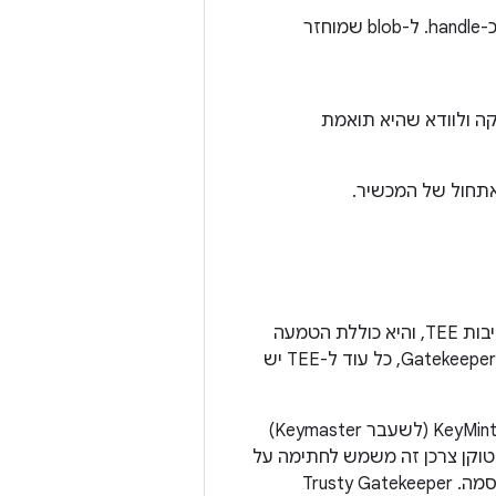
מקבלת blob של סיסמה, חותמת אותו ומחזירה את החתימה כ-handle. ל-blob שמוחזר
ה ולוודא שהיא תואמת
אתחול של המכשיר.
היא מערכת הפעלה מהימנה עם קוד פתוח של Google לסביבות TEE, והיא כוללת הטמעה
יכולה להטמיע את Gatekeeper, כל עוד ל-TEE יש
מערכת Trusty משתמשת במערכת IPC פנימית כדי להעביר סוד משותף ישירות בין KeyMint (לשעבר Keymaster)
 טוקן צרכן זה משמש לחתימה על
אסימוני אימות שנשלחים אל Keystore כדי לספק אימות (attestation) של אימות סיסמה. ‫Trusty Gatekeeper