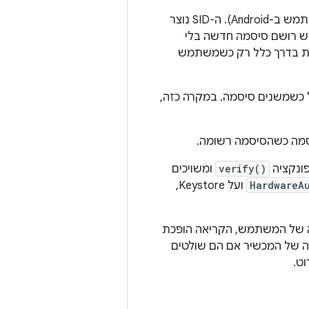
מזהה אבטחה של משתמש הוא ייצוג של משתמש ב-TEE (בלי קשר חזק למזהה משתמש ב-Android). ה-SID נוצר
גרפי בכל פעם שמשתמש רושם סיסמה חדשה בלי
שת בדרך כלל רק כשמשתמש
שמשנים סיסמה. במקרה כזה,
פונקציה
verify()
ומשויכים
HardwareA
ועל Keystore,
של המשתמש, הקריאה הופכת
ה של המכשיר אם הם שולטים