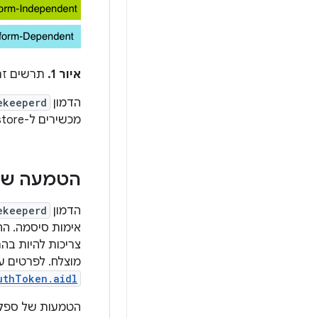
איור 1.
תרשים זרימת
הדמון
ekeeperd
מכשירים ל-Keystore. הדמון
הטמעה של AL
הדמון
ekeeperd
צריכות להיות בה
מוצלח. לפרטים ע
uthToken.aidl
הטמעות של ספקי