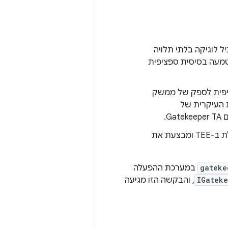
Gate) – שירות C++ Binder ב-Android שמכיל לוגיקה בלתי תלויה
 הטמעה בסיסית ספציפית
פית לספק של ממשק
בל הפונקציונליות העיקרית של
– הטמעה ספציפית לספק שפועלת ב-TEE ומבצעת את
gateke
במערכת ההפעלה
IGatek
, והבקשה הזו מגיעה