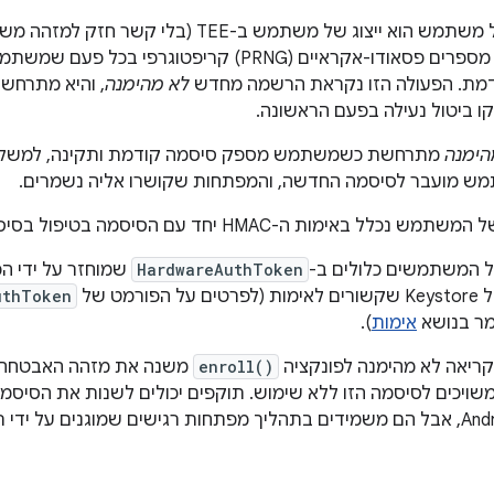
באמצעות מחולל מספרים פסאודו-אקראיים (PRNG) קריפטו
מת. הפעולה הזו נקראת הרשמה מחדש
לא מהימנה
, והיא מתרח
קו ביטול נעילה בפעם הראשונה.
הימנה
מתרחשת כשמשתמש מספק סיסמה קודמת ותקינה, למשל כ
ות ה-HMAC יחד עם הסיסמה בטיפול בסיסמה כשהסיסמה רשומה.
 המשתמשים כלולים ב-
HardwareAuthToken
שמוחזר על ידי ה
רמט של
uthToken
מר בנושא
אימות
).
שקריאה לא מהימנה לפונקציה
enroll()
משנה את מזהה האבטחה 
יכים לסיסמה הזו ללא שימוש. תוקפים יכולים לשנות את הסיסמ