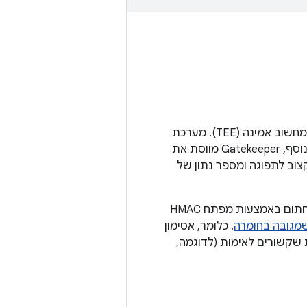
מערכת המשנה Gatekeeper מבצעת אימות של דפוס/סיסמה של המכשיר בסביבת מחשוב אמינה (TEE). מערכת
Gatekeeper רושמת סיסמאות ומאמתת אותן באמצעות מפתח סודי בגיבוי חומרה. בנוסף, Gatekeeper מווסת את
צוב לתפוגה ומספר נתון של
כשמשתמשים מאמתים את הסיסמאות שלהם, Gatekeeper מנפיק אסימון אימות שחתום באמצעות מפתח HMAC
מגובה בחומרה
. כלומר, אסימון
להשתמש במפתחות שקשורים לאימות (לדוגמה,