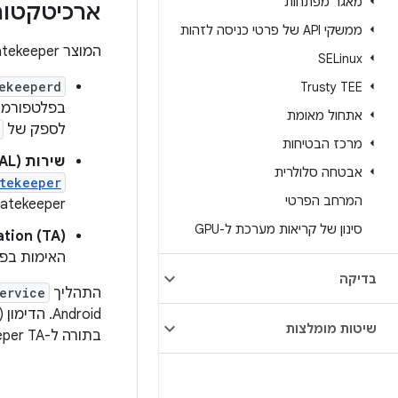
מאגר מפתחות
ארכיטקטור
ממשקי API של פרטי כניסה לזהות
המוצר Gatekeeper כולל שלושה רכיבים עיקריים:
SELinux
ekeeperd
Trusty TEE
בפלטפורמ
אתחול מאומת
לספק של
מרכז הבטיחות
שירות Gatekeeper hardware abstraction layer (HAL)
אבטחה סלולרית
tekeeper
המרחב הפרטי
Gatekeeper צריכה לפעול בסביבה מאובטחת, ולכן היא בדרך כלל מתקשרת עם  TA
סינון של קריאות מערכת ל-GPU
tion (TA)
האימות בפו
בדיקה
התהליך
ervice
Android. הדימון (daemon) של
שיטות מומלצות
בתורה ל-Gatekeeper TA המקביל ב-TEE: