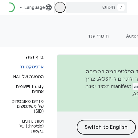
/
Auto
חומרי עזר
בדף הזה
ארכיטקטורה
 יציבות הפלטפורמה בסביבה
הטמעה של HAL
העסקית, נפרסם קוד מקור ב-AOSP ברבעון השני וברבעון הרביעי. כדי ליצור ולתרום ל-AOSP, צריך
a
manifest תמיד יפנה
Trusty ויישומים
אחרים
.
מזהים מאובטחים
של משתמשים
(SID)
ויסות נתונים
(throttle) של
בקשות