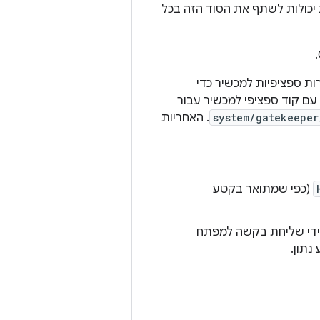
. ההטמעות יכולות לשתף את הסוד הזה בכל
 שנדרש רק להוסיף לה שגרות ספציפיות למכשיר כדי
להשלים אותה. ההטמעה של Trusty מבוססת על זה. כדי להטמיע שומר סף של TEE עם קוד ספציפי למכשיר עבור
system/gatekeeper
. האחריות
(כפי שמתואר בקטע
TEE צריך להיות מסוגל לשתף מפתח HMAC עם KeyMint, על ידי שליחת בקשה למפתח