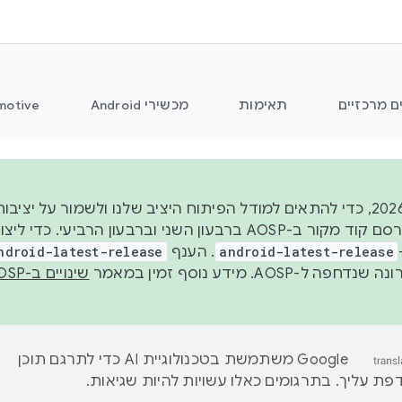
ם מרכזיים
תאימות
מכשירי Android
motive
החל משנת 2026, כדי להתאים למודל הפיתוח היציב שלנו ולשמור על
android-latest-release
. הענף
ndroid-latest-release
ל-AOSP. מידע נוסף זמין במאמר
שינויים ב-AOSP
‫Google משתמשת בטכנולוגיית AI כדי לתרגם תוכן
ת עליך. בתרגומים כאלו עשויות להיות שגיאות.