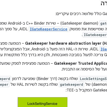
ה
gat
(keeper daemon
ה שמיישמת את ממשק
IGateKeeperService
AIDL, על סמך
.
IGatekeeper
– הטמעה ספצי
IGa
AIDL. שירות ה-HAL הזה פועל ב-Android, א
Gatekeeper.
Gatekeeper Trusted Applica
על של הסיסמה או התבנית.
LockSettingsS
שולח בקשה (דרך Binder) שמגיעה לדמון
eperd
gatekeeperd
שולח בקשה לשירות HAL של
eeper