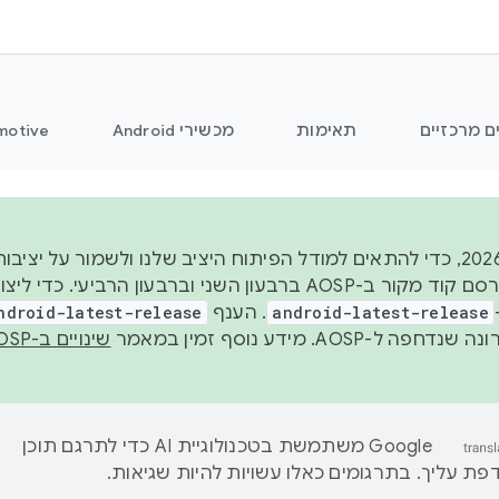
ם מרכזיים
תאימות
מכשירי Android
motive
החל משנת 2026, כדי להתאים למודל הפיתוח היציב שלנו ולשמור על
android-latest-release
. הענף
ndroid-latest-release
ל-AOSP. מידע נוסף זמין במאמר
שינויים ב-AOSP
‫Google משתמשת בטכנולוגיית AI כדי לתרגם תוכן
ת עליך. בתרגומים כאלו עשויות להיות שגיאות.