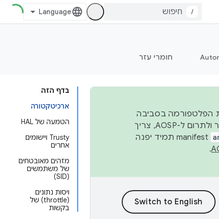
/
Auto
חומרי עזר
בדף הזה
ארכיטקטורה
 יציבות הפלטפורמה בסביבה
הטמעה של HAL
העסקית, נפרסם קוד מקור ב-AOSP ברבעון השני וברבעון הרביעי. כדי ליצור ולתרום ל-AOSP, צריך
a
manifest תמיד יפנה
Trusty ויישומים
אחרים
.
מזהים מאובטחים
של משתמשים
(SID)
ויסות נתונים
(throttle) של
בקשות