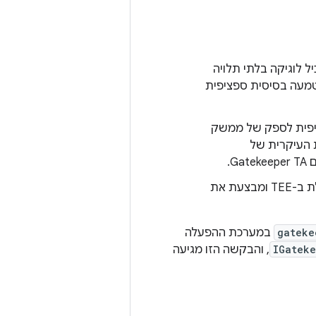
Gate) – שירות C++ Binder ב-Android שמכיל לוגיקה בלתי תלויה
 הטמעה בסיסית ספציפית
פית לספק של ממשק
בל הפונקציונליות העיקרית של
– הטמעה ספציפית לספק שפועלת ב-TEE ומבצעת את
gateke
במערכת ההפעלה
IGatek
, והבקשה הזו מגיעה