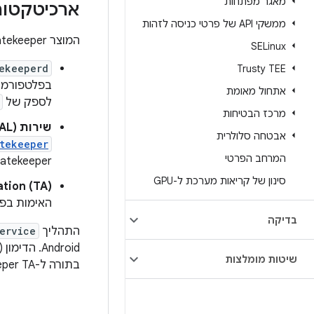
מאגר מפתחות
ארכיטקטור
ממשקי API של פרטי כניסה לזהות
המוצר Gatekeeper כולל שלושה רכיבים עיקריים:
SELinux
ekeeperd
Trusty TEE
בפלטפורמ
אתחול מאומת
לספק של
מרכז הבטיחות
שירות Gatekeeper hardware abstraction layer (HAL)
אבטחה סלולרית
tekeeper
המרחב הפרטי
Gatekeeper צריכה לפעול בסביבה מאובטחת, ולכן היא בדרך כלל מתקשרת עם  TA
סינון של קריאות מערכת ל-GPU
tion (TA)
האימות בפו
בדיקה
התהליך
ervice
Android. הדימון (daemon) של
שיטות מומלצות
בתורה ל-Gatekeeper TA המקביל ב-TEE: