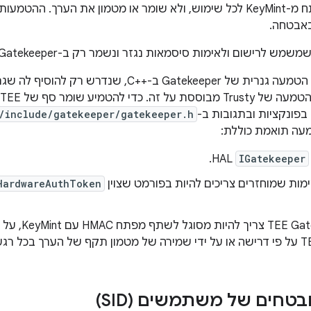
מבקש את המפתח מ-KeyMint לכל שימוש, ולא שומר או מטמון את הערך
אבטחה.
‫Android מספקת הטמעה גנרית של Gatekeeper ב-C++‎,
/include/gatekeeper/gatekeeper.h
עה תואמת כוללת:
HAL.
IGatekeeper
ימות שמוחזרים צריכים להיות בפורמט שצוין
HardwareAuthToken
ה- Gatekeeper
טחים של משתמשים (SID)