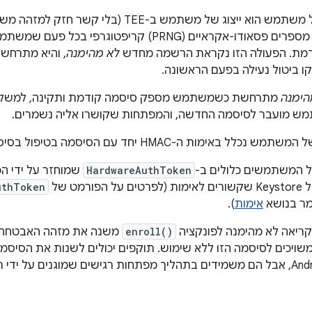
באמצעות מחולל מספרים פסאודו-אקראיים (PRNG) קריפטו
מת. הפעולה הזו נקראת הרשמה מחדש
לא מהימנה
, והיא מתרח
קו ביטול נעילה בפעם הראשונה.
הימנה
מתרחשת כשמשתמש מספק סיסמה קודמת ותקינה, למשל כ
ות ה-HMAC יחד עם הסיסמה בטיפול בסיסמה כשהסיסמה רשומה.
 המשתמשים כלולים ב-
HardwareAuthToken
שמוחזר על ידי ה
רמט של
uthToken
מר בנושא
אימות
).
שקריאה לא מהימנה לפונקציה
enroll()
משנה את מזהה האבטחה 
יכים לסיסמה הזו ללא שימוש. תוקפים יכולים לשנות את הסיסמ