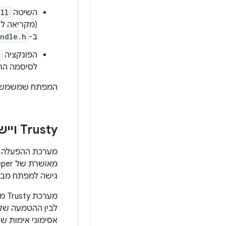
השיטה
ll
(מקריאה ל-
ב-
ndle.h
הפונקציה
לסיסמה הר
המפתח שמשמש לרי
Trusty ויישומים אחרים
מערכת ההפעלה
מאושרת של Gatekeeper. עם זאת,
גישה למפתח מבוס
לבין ההטמעה של Gatekeeper ב-Trusty (