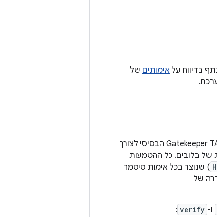
אימותים
של
רכת.
HAL כדי ליצור אינטראקציה עם Gatekeeper TA הבסיסי לצורך
 (הרשמה) ואימות של בלובים. כל ההטמעות
H
) שנוצר בכל אימות סיסמה
דרה של
ו-
verify
: