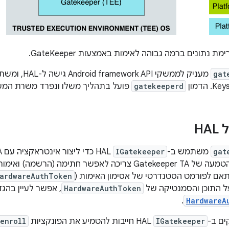
 נתונים ברמה גבוהה לאימות באמצעות GateKeeper.
gat
מעניק לממשקי Android framework API גישה ל-HAL, ומשתתף בדיווח על
gatekeeperd
פועל בתהליך משלו ונפרד משרת המע
H
gat
משתמש ב-
IGatekeeper
אימות סיסמה. ההטמעה של Gatekeeper TA צריכה לאפשר חתימה
תאם לפורמט הסטנדרטי של אסימון האימות (
ardwareAuthToken
ל התוכן והסמנטיקה של
HardwareAuthToken
, אפשר לעיין בהג
.
HardwareA
ם ב-
IGatekeeper
HAL חייבות להטמיע את הפונקציות
enroll