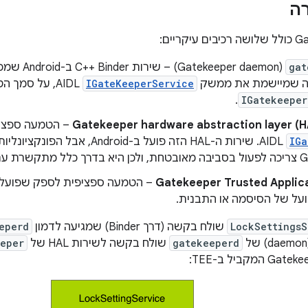
ה
gat
(keeper daemon
ה שמיישמת את ממשק
IGateKeeperService
AIDL, על סמך
.
IGatekeeper
– הטמעה ספצי
IGa
AIDL. שירות ה-HAL הזה פועל ב-Android, א
Gatekeeper.
Gatekeeper Trusted Applica
על של הסיסמה או התבנית.
LockSettingsS
שולח בקשה (דרך Binder) שמגיעה לדמון
eperd
gatekeeperd
שולח בקשה לשירות HAL של
eeper