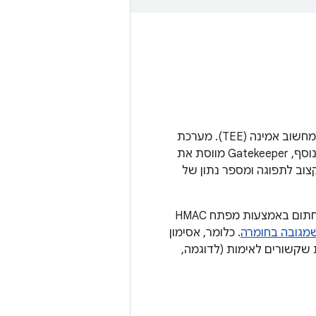
מערכת המשנה Gatekeeper מבצעת אימות של דפוס/סיסמה של המכשיר בסביבת מחשוב אמינה (TEE). מערכת
Gatekeeper רושמת סיסמאות ומאמתת אותן באמצעות מפתח סודי בגיבוי חומרה. בנוסף, Gatekeeper מווסת את
צוב לתפוגה ומספר נתון של
כשמשתמשים מאמתים את הסיסמאות שלהם, Gatekeeper מנפיק אסימון אימות שחתום באמצעות מפתח HMAC
מגובה בחומרה
. כלומר, אסימון
להשתמש במפתחות שקשורים לאימות (לדוגמה,