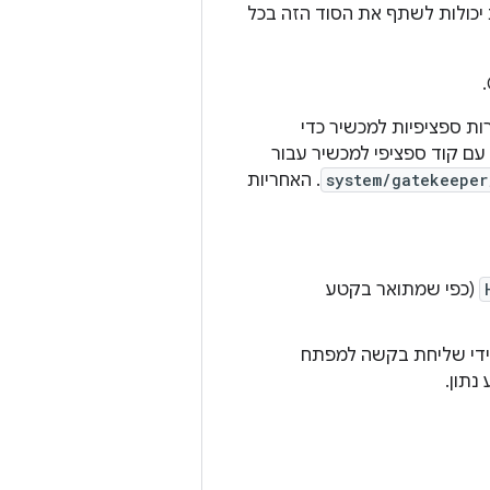
. ההטמעות יכולות לשתף את הסוד הזה בכל
 שנדרש רק להוסיף לה שגרות ספציפיות למכשיר כדי
להשלים אותה. ההטמעה של Trusty מבוססת על זה. כדי להטמיע שומר סף של TEE עם קוד ספציפי למכשיר עבור
system/gatekeeper
. האחריות
(כפי שמתואר בקטע
TEE צריך להיות מסוגל לשתף מפתח HMAC עם KeyMint, על ידי שליחת בקשה למפתח