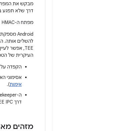
דרך שלא תפגע ב
מפתח ה-HMAC שמשמש לרישום ולאימות סיסמאות נגזר ונשמר רק ב-Gatekeeper.
TEE, אפשר לעיין בפונקציות ובתגובות ב-
העיקרית של הטמ
הקפדה על
אסימוני הא
אימות
).
דרך TEE IPC על פי דרישה או על ידי שמירה של מטמון תקף של הערך בכל רגע נתון.
מזהים מאוב