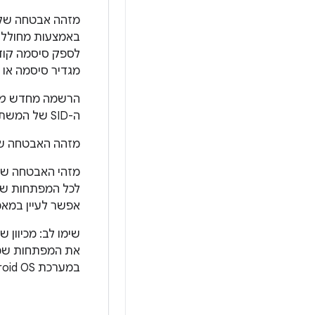
לספק סיסמה קוד
מגדיר סיסמה או 
הרשמה מחדש
מ
ה-SID של המשתמש מועבר לסיסמה החדשה, והמפתחות שקושרו אליה נשמרים.
מזהה האבטחה של המשתמש נכלל באימ
מזהי האבטחה של
לכל המפתחות של Keystore שקשורים לאימות (לפרטים על הפו
אפשר לעיין במא
שימו לב: מכיוון 
את המפתחות שמשו
במערכת Android OS, אבל הם משמידים בתהליך מפתחות רגישים שמוגנים על ידי רוט.