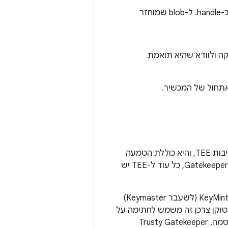
מקבלת blob של סיסמה, חותמת אותו ומחזירה את החתימה כ-handle. ל-blob שמוחזר
ה ולוודא שהיא תואמת
אתחול של המכשיר.
היא מערכת הפעלה מהימנה עם קוד פתוח של Google לסביבות TEE, והיא כוללת הטמעה
יכולה להטמיע את Gatekeeper, כל עוד ל-TEE יש
מערכת Trusty משתמשת במערכת IPC פנימית כדי להעביר סוד משותף ישירות בין KeyMint (לשעבר Keymaster)
 טוקן צרכן זה משמש לחתימה על
אסימוני אימות שנשלחים אל Keystore כדי לספק אימות (attestation) של אימות סיסמה. ‫Trusty Gatekeeper