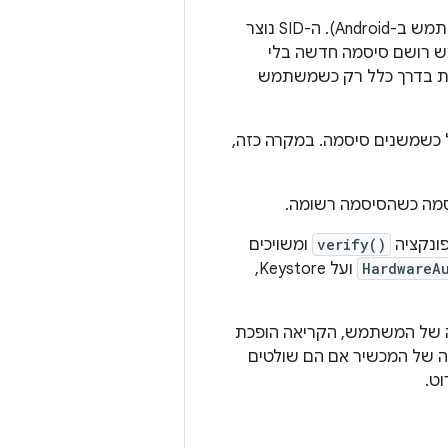
מזהה אבטחה של משתמש הוא ייצוג של משתמש ב-TEE (בלי קשר חזק למזהה משתמש ב-Android). ה-SID נוצר
גרפי בכל פעם שמשתמש רושם סיסמה חדשה בלי
שת בדרך כלל רק כשמשתמש
שמשנים סיסמה. במקרה כזה,
פונקציה
verify()
ומשויכים
HardwareA
ועל Keystore,
של המשתמש, הקריאה הופכת
ה של המכשיר אם הם שולטים