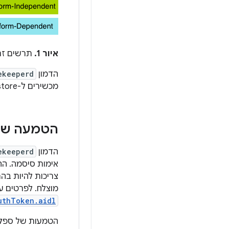
איור 1.
תרשים זרימת
הדמון
ekeeperd
מכשירים ל-Keystore. הדמון
הטמעה של AL
הדמון
ekeeperd
צריכות להיות בה
מוצלח. לפרטים ע
uthToken.aidl
הטמעות של ספקי