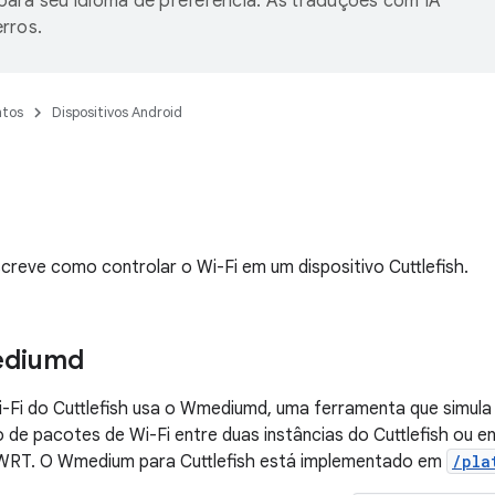
ara seu idioma de preferência. As traduções com IA
rros.
tos
Dispositivos Android
creve como controlar o Wi-Fi em um dispositivo Cuttlefish.
ediumd
-Fi do Cuttlefish usa o Wmediumd, uma ferramenta que simula
o de pacotes de Wi-Fi entre duas instâncias do Cuttlefish ou en
RT. O Wmedium para Cuttlefish está implementado em
/pla