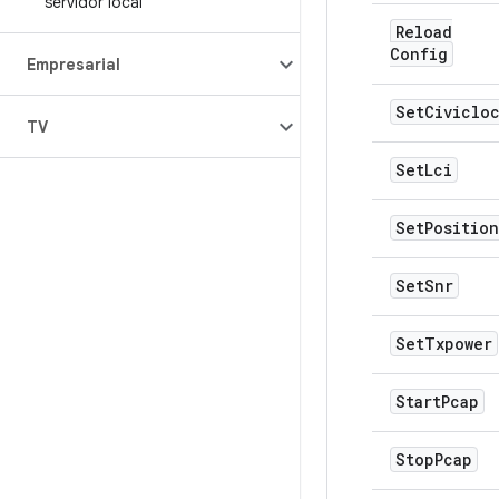
servidor local
Reload
Config
Empresarial
Set
Civiclo
TV
Set
Lci
Set
Position
Set
Snr
Set
Txpower
Start
Pcap
Stop
Pcap