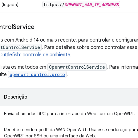
https:
/
/
OPENWRT
_
WAN
_
IP
_
ADDRESS
 (legada)
ntrol
Service
os com Android 14 ou mais recente, para controlar e configurar
tControlService
. Para detalhes sobre como controlar esse
Cuttlefish: controle de ambiente
.
o lista os métodos em
OpenwrtControlService
. Para inform
ulte
openwrt_control.proto
.
Descrição
Envia chamadas RPC para a interface da Web Luci em OpenWRT.
Recebe o endereço IP da WAN OpenWRT. Usa esse endereço para 
OpenWRT por SSH ou uma interface da Web.