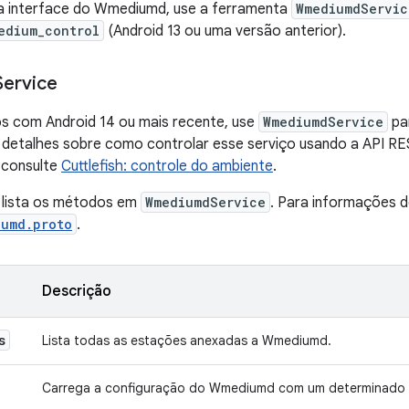
 a interface do Wmediumd, use a ferramenta
WmediumdServic
edium_control
(Android 13 ou uma versão anterior).
Service
os com Android 14 ou mais recente, use
WmediumdService
pa
etalhes sobre como controlar esse serviço usando a API REST
 consulte
Cuttlefish: controle do ambiente
.
o lista os métodos em
WmediumdService
. Para informações 
iumd.proto
.
Descrição
s
Lista todas as estações anexadas a Wmediumd.
Carrega a configuração do Wmediumd com um determinado 