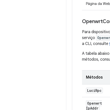
Página da Web
Openwrt
Co
Para dispositiv
serviço
Openwr
a CLI, consulte
A tabela abaix
métodos, cons
Métodos
Luci
Rpc
Openwrt
Ip
Addr