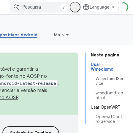
/
positivos Android
Mais
Nesta página
Usar
ável e garantir a
Wmediumd
igo-fonte no AOSP no
WmediumdSer
android-latest-release
.
vice
renciar a versão mais
wmediumd_co
no AOSP
.
ntrol
Usar OpenWRT
OpenwrtCont
rolService