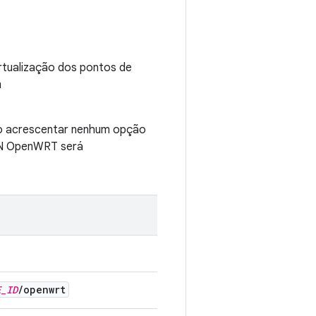
rtualização dos pontos de
m
ão acrescentar nenhum opção
AN OpenWRT será
E
_
ID
/
openwrt