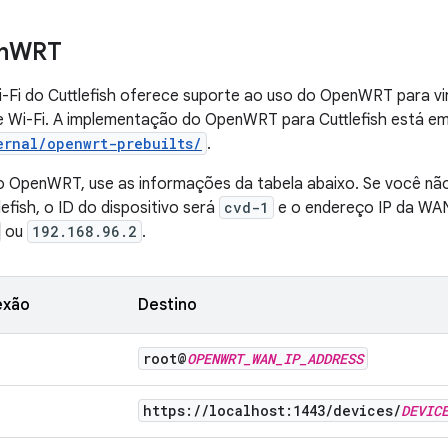
n
WRT
-Fi do Cuttlefish oferece suporte ao uso do OpenWRT para vi
e Wi-Fi. A implementação do OpenWRT para Cuttlefish está e
ernal/openwrt-prebuilts/
.
o OpenWRT, use as informações da tabela abaixo. Se você n
tlefish, o ID do dispositivo será
cvd-1
e o endereço IP da W
ou
192.168.96.2
.
exão
Destino
root@
OPENWRT
_
WAN
_
IP
_
ADDRESS
https:
/
/
localhost:1443
/
devices
/
DEVIC