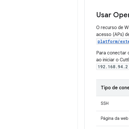
Usar Ope
O recurso de Wi
acesso (APs) d
platform/ext
Para conectar 
ao iniciar o Cut
192.168.94.2
Tipo de con
SSH
Página da web