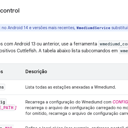
control
:
no Android 14 e versões mais recentes,
substitu
WmediumdService
os com Android 13 ou anterior, use a ferramenta
wmediumd_co
ositivos Cuttlefish. A tabela abaixo lista subcomandos em
wme
os
Descrição
ns
Lista todas as estações anexadas a Wmediumd.
fig
Recarrega a configuração do Wmediumd com
CONFIG
E_PATH
]
recarrega o arquivo de configuração carregado no 
for omitido, recarrega o arquivo de configuração ca