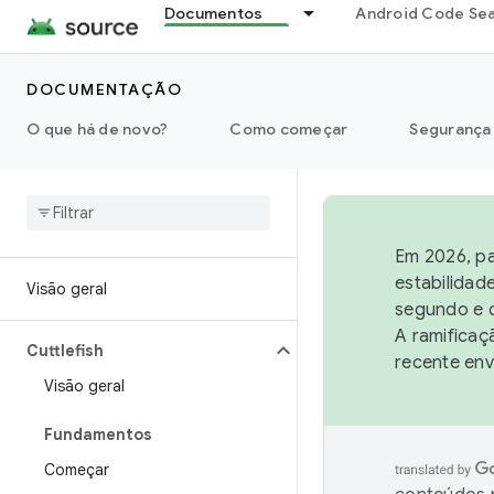
Documentos
Android Code Se
DOCUMENTAÇÃO
O que há de novo?
Como começar
Segurança
Em 2026, pa
estabilidad
Visão geral
segundo e q
A ramificaç
Cuttlefish
recente env
Visão geral
Fundamentos
Começar