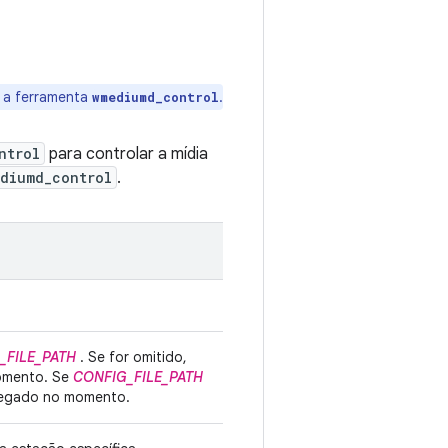
i a ferramenta
.
wmediumd_control
ntrol
para controlar a mídia
diumd_control
.
_FILE_PATH
. Se for omitido,
momento. Se
CONFIG_FILE_PATH
rregado no momento.