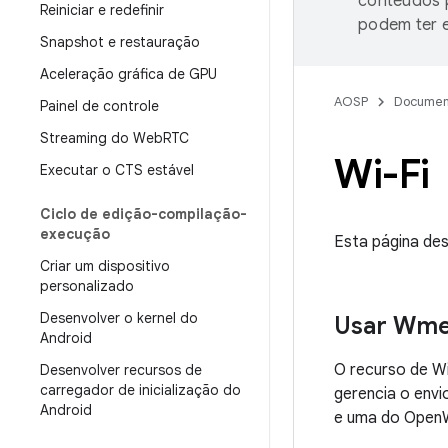
conteúdos p
Reiniciar e redefinir
podem ter e
Snapshot e restauração
Aceleração gráfica de GPU
AOSP
Documen
Painel de controle
Streaming do Web
RTC
Wi-Fi
Executar o CTS estável
Ciclo de edição-compilação-
execução
Esta página des
Criar um dispositivo
personalizado
Desenvolver o kernel do
Usar Wm
Android
O recurso de Wi
Desenvolver recursos de
carregador de inicialização do
gerencia o envi
Android
e uma do OpenW