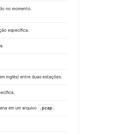
ado no momento.
ção específica.
a.
 em inglês) entre duas estações.
ecífica.
.
pcap
zena em um arquivo
.