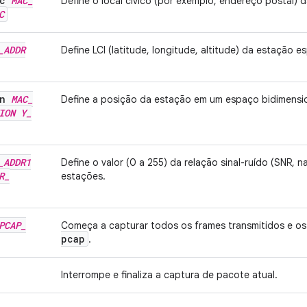
oc
MAC
_
Define o local cívico (por exemplo, endereço postal) 
C
_
ADDR
Define LCI (latitude, longitude, altitude) da estação es
on
MAC
_
Define a posição da estação em um espaço bidimensio
ION
Y
_
_
ADDR1
Define o valor (0 a 255) da relação sinal-ruído (SNR, n
R
_
estações.
PCAP
_
Começa a capturar todos os frames transmitidos e o
pcap
.
Interrompe e finaliza a captura de pacote atual.