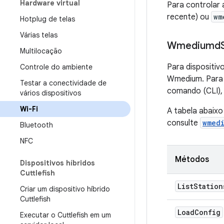
Hardware virtual
Para controlar
recente) ou
wm
Hotplug de telas
Várias telas
Wmediumd
Multilocação
Para dispositiv
Controle do ambiente
Wmedium. Para d
Testar a conectividade de
comando (CLI),
vários dispositivos
Wi-Fi
A tabela abaix
consulte
wmed
Bluetooth
NFC
Métodos
Dispositivos híbridos
Cuttlefish
List
Station
Criar um dispositivo híbrido
Cuttlefish
Load
Config
Executar o Cuttlefish em um