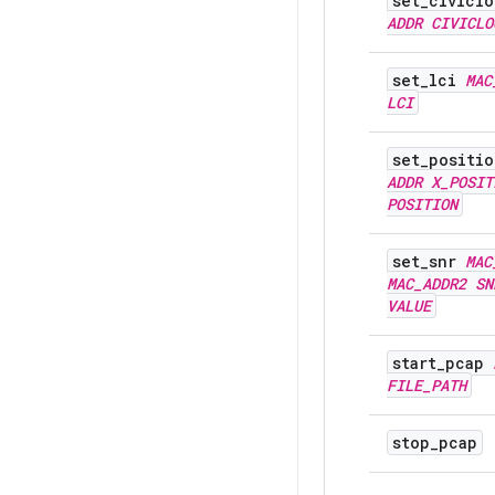
set
_
civicl
ADDR
CIVICLO
set
_
lci
MAC
LCI
set
_
positi
ADDR
X
_
POSIT
POSITION
set
_
snr
MAC
MAC
_
ADDR2
SN
VALUE
start
_
pcap
FILE
_
PATH
stop
_
pcap