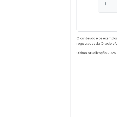
O conteúdo e os exemplos 
registradas da Oracle e/o
Última atualização 2026
CRIAR
Repositório do Android
Requisitos
Como fazer o download
Visualizar códigos binários