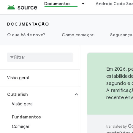
Documentos
Android Code Se
DOCUMENTAÇÃO
O que há de novo?
Como começar
Segurança
Em 2026, pa
estabilidad
Visão geral
segundo e q
A ramificaç
Cuttlefish
recente env
Visão geral
Fundamentos
Começar