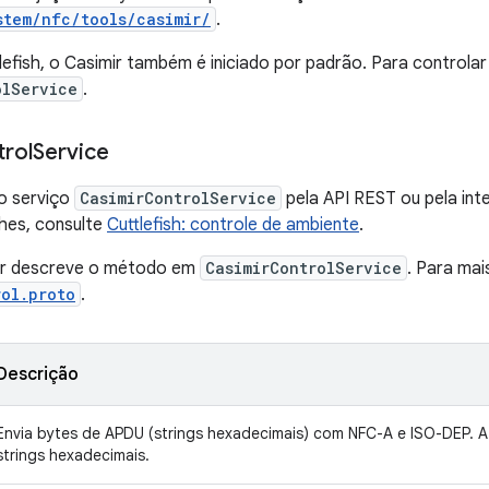
stem/nfc/tools/casimir/
.
tlefish, o Casimir também é iniciado por padrão. Para controlar
olService
.
rol
Service
 o serviço
CasimirControlService
pela API REST ou pela int
hes, consulte
Cuttlefish: controle de ambiente
.
uir descreve o método em
CasimirControlService
. Para mai
rol.proto
.
Descrição
Envia bytes de APDU (strings hexadecimais) com NFC-A e ISO-DEP. 
strings hexadecimais.