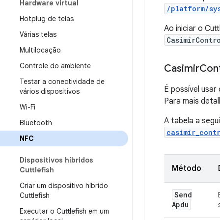
Hardware virtual
/platform/sy
Hotplug de telas
Ao iniciar o Cut
Várias telas
CasimirContr
Multilocação
Controle do ambiente
Casimir
Cont
Testar a conectividade de
É possível usar
vários dispositivos
Para mais detal
Wi-Fi
A tabela a seg
Bluetooth
casimir_cont
NFC
Dispositivos híbridos
Método
Cuttlefish
Criar um dispositivo híbrido
Send
Cuttlefish
Apdu
Executar o Cuttlefish em um