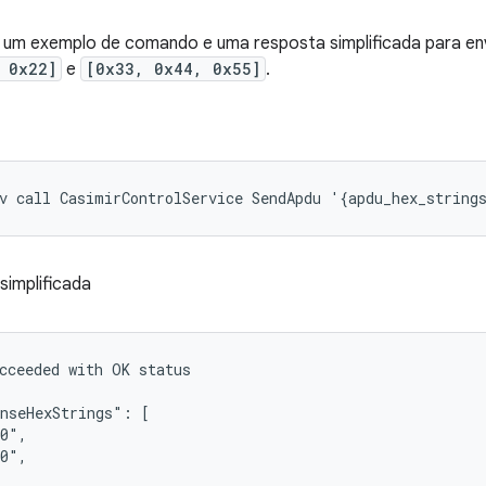
r um exemplo de comando e uma resposta simplificada para en
 0x22]
e
[0x33, 0x44, 0x55]
.
simplificada
cceeded with OK status

nseHexStrings": [

0",

0",
