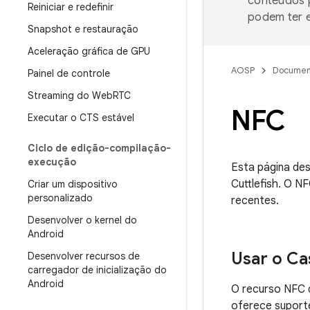
conteúdos p
Reiniciar e redefinir
podem ter e
Snapshot e restauração
Aceleração gráfica de GPU
AOSP
Documen
Painel de controle
Streaming do Web
RTC
NFC
Executar o CTS estável
Ciclo de edição-compilação-
execução
Esta página de
Cuttlefish. O N
Criar um dispositivo
personalizado
recentes.
Desenvolver o kernel do
Android
Usar o Ca
Desenvolver recursos de
carregador de inicialização do
Android
O recurso NFC d
oferece suport