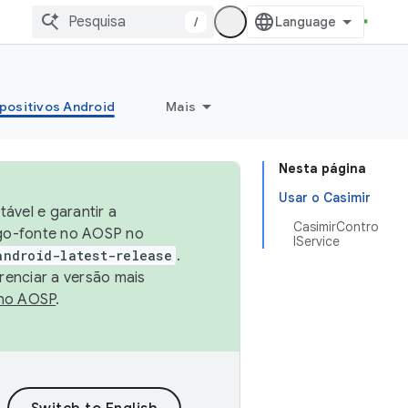
/
positivos Android
Mais
Nesta página
Usar o Casimir
ável e garantir a
CasimirContro
igo-fonte no AOSP no
lService
android-latest-release
.
renciar a versão mais
no AOSP
.