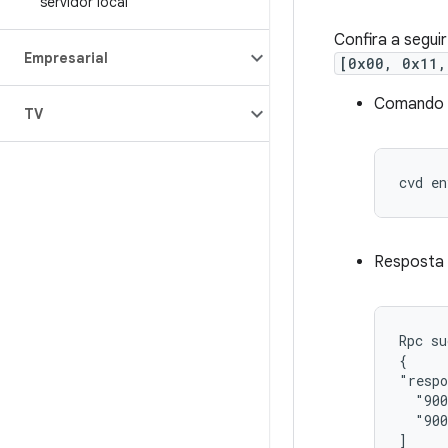
servidor local
Confira a segui
Empresarial
[0x00, 0x11,
Comando
TV
Resposta 
Rpc su
{

"respo
  "900
  "900
]
