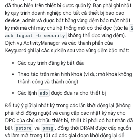
đã thực hiện trên thiết bị được quản lý. Bạn phải ghi nhật
ký quy trình doanh nghiệp cho tất cả thiết bị báo cáo
device_admin và được bật bằng vùng đệm bảo mật nhật
ký mới mà chỉ máy chủ hệ thống mới có thể đọc (tức là
$
adb logcat -b security
không thể đọc vùng đệm).
Dịch vụ ActivityManager và các thành phần của
Keyguard ghi lại các sự kiện sau vào vùng đệm bảo mật:
Các quy trình đăng ký bắt đầu
Thao tác trên màn hình khoá (ví dụ: mở khoá không
thành công và thành công)
Các lệnh
adb
được đưa ra cho thiết bị
Để tuỳ ý giữ lại nhật ký trong các lần khởi động lại (không
phải khởi động nguội) và cung cấp các nhật ký này cho
DPC của chủ sở hữu thiết bị, thiết bị phải có hạt nhân đã
bật
pstore
và
pmsg
, đồng thời DRAM được cấp nguồn
và làm mới trong tất cả các giai đoạn khởi động lại để