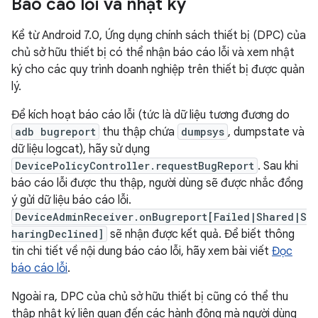
Báo cáo lỗi và nhật ký
Kể từ Android 7.0, Ứng dụng chính sách thiết bị (DPC) của
chủ sở hữu thiết bị có thể nhận báo cáo lỗi và xem nhật
ký cho các quy trình doanh nghiệp trên thiết bị được quản
lý.
Để kích hoạt báo cáo lỗi (tức là dữ liệu tương đương do
adb bugreport
thu thập chứa
dumpsys
, dumpstate và
dữ liệu logcat), hãy sử dụng
DevicePolicyController.requestBugReport
. Sau khi
báo cáo lỗi được thu thập, người dùng sẽ được nhắc đồng
ý gửi dữ liệu báo cáo lỗi.
DeviceAdminReceiver.onBugreport[Failed|Shared|S
haringDeclined]
sẽ nhận được kết quả. Để biết thông
tin chi tiết về nội dung báo cáo lỗi, hãy xem bài viết
Đọc
báo cáo lỗi
.
Ngoài ra, DPC của chủ sở hữu thiết bị cũng có thể thu
thập nhật ký liên quan đến các hành động mà người dùng