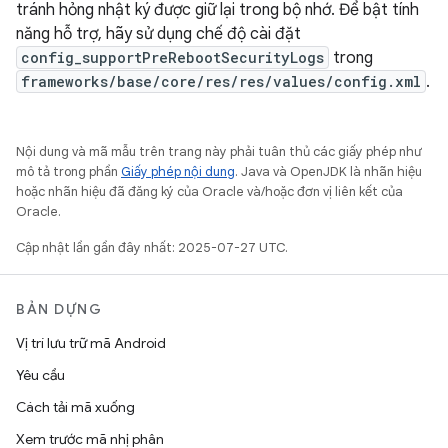
tránh hỏng nhật ký được giữ lại trong bộ nhớ. Để bật tính
năng hỗ trợ, hãy sử dụng chế độ cài đặt
config_supportPreRebootSecurityLogs
trong
frameworks/base/core/res/res/values/config.xml
.
Nội dung và mã mẫu trên trang này phải tuân thủ các giấy phép như
mô tả trong phần
Giấy phép nội dung
. Java và OpenJDK là nhãn hiệu
hoặc nhãn hiệu đã đăng ký của Oracle và/hoặc đơn vị liên kết của
Oracle.
Cập nhật lần gần đây nhất: 2025-07-27 UTC.
BẢN DỰNG
Vị trí lưu trữ mã Android
Yêu cầu
Cách tải mã xuống
Xem trước mã nhị phân