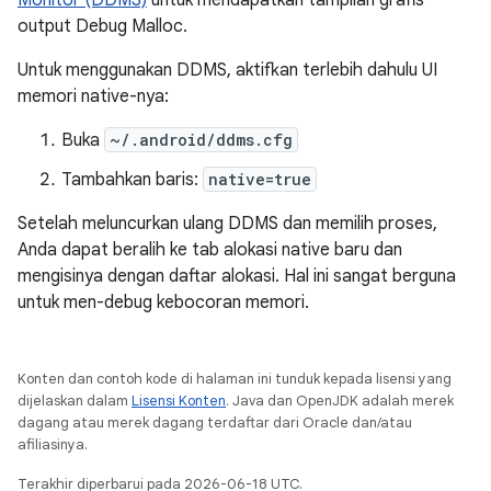
Monitor (DDMS)
untuk mendapatkan tampilan grafis
output Debug Malloc.
Untuk menggunakan DDMS, aktifkan terlebih dahulu UI
memori native-nya:
Buka
~/.android/ddms.cfg
Tambahkan baris:
native=true
Setelah meluncurkan ulang DDMS dan memilih proses,
Anda dapat beralih ke tab alokasi native baru dan
mengisinya dengan daftar alokasi. Hal ini sangat berguna
untuk men-debug kebocoran memori.
Konten dan contoh kode di halaman ini tunduk kepada lisensi yang
dijelaskan dalam
Lisensi Konten
. Java dan OpenJDK adalah merek
dagang atau merek dagang terdaftar dari Oracle dan/atau
afiliasinya.
Terakhir diperbarui pada 2026-06-18 UTC.