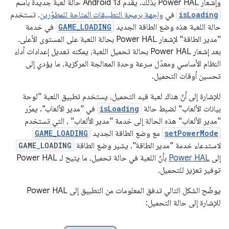
وإشعار Power HAL بذلك. يقدّم Android 13 حالة لعبة جديدة باسم
isLoading
في
واجهة برمجة التطبيقات المتاحة للمطوّرين
. تستخدم
حالة اللعبة هذه وضع الطاقة الجديد
GAME_LOADING
في خدمة
"مدير الطاقة" لإشعار Power HAL بحالة اللعبة على المستوى الأعلى.
بعد إشعار Power HAL بحالة تحميل اللعبة، يمكنه تعديل إعدادات أداء
النظام الأساسي ومعدّل سرعة وحدة المعالجة المركزية، ما يؤدي إلى
تحسين أوقات التحميل.
للإشارة إلى أنّ هناك لعبة قيد التحميل، يستخدم تطبيق اللعبة "لوحة
بيانات الألعاب" لضبط حالة
isLoading
في "مدير الألعاب". يمرّر
"مدير الألعاب" هذه الحالة إلى خدمة "مدير الألعاب" ، التي تستخدم
setPowerMode
مع وضع الطاقة الجديد
GAME_LOADING
لاستدعاء خدمة "مدير الطاقة". يشير وضع الطاقة
GAME_LOADING
إلى
Power HAL
بأنّ اللعبة في حالة تحميل، ما يتيح لـ Power HAL
توفير تعزيز للتحميل.
يوضّح الشكل التالي تدفق المعلومات من التطبيق إلى Power HAL
للإشارة إلى حالة التحميل: