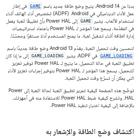
بدءًا من Android 14، يتيح وضع طاقة جديد باسم
GAME
في إطار
عمل الأداء الديناميكي في Android ‏ (ADPF) تخصيص أداء الهاتف أثناء
استخدام الألعاب. يشير
GAME
إلى Power HAL بأنّ تطبيقًا للعبة يعمل
في المقدّمة. يسمح هذا المؤشر لـ Power HAL باعتماد استراتيجيات
إدارة الطاقة أثناء تشغيل لعبة، ما يمنح المستخدم أداءً مستقرًا ومحسّنًا.
لتحسين وقت تحميل اللعبة، يقدّم Android 13 وضع طاقة جديدًا باسم
GAME_LOADING
في ADPF. يشير
GAME_LOADING
إلى ما إذا كان
تطبيق اللعبة في حالة التحميل، ما يتيح لـ Power HAL توفير تعزيز
للتحميل. يسمح هذا المؤشر لـ Power HAL بتوفير إجراءات تعزيز الأداء
التي يمكن أن تسرّع وقت تحميل اللعبة.
توضّح هذه الصفحة كيفية تمرير تطبيق اللعبة لحالة اللعبة إلى Power
HAL، وتشرح كيفية ضبط Power HAL للاستفادة منه في أجهزتك،
بالإضافة إلى كيفية اختبار تنفيذ Power HAL.
اكتشاف وضع الطاقة والإشعار به