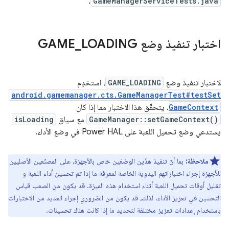
.
GameManagerServiceTests.java
اختبار تنفيذ وضع GAME
LOADING
_
لاختبار تنفيذ وضع
GAME_LOADING
، استخدِم
android.gamemanager.cts.GameManagerTest#testSet
GameContext
. يتحقّق هذا الاختبار مما إذا كان
GameManager::setGameContext()
مع سياق
isLoading
يستدعي وضع تحميل اللعبة على Power HAL في وضع الأداء.
ملاحظة:
بما أنّ تنفيذ هذَين الوضعَين خاص بالأجهزة، على المصنّعين الأصليين
للأجهزة إجراء اختباراتهم اليدوية الخاصة لمعرفة ما إذا تم تحسين أداء اللعبة و
تقليل أوقات تحميل اللعبة أثناء استخدام هذه الميزة. قد يكون من الصعب قياس
التحسين في تعزيز الأداء. لذلك، قد يكون من الضروري إجراء العديد من الاختبارات
باستخدام إعدادات تعزيز مختلفة لتحديد ما إذا كانت هناك تحسينات.