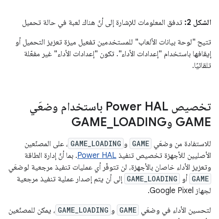
الشكل 2:
تدفق المعلومات للإشارة إلى أنّ هناك لعبة في حالة تحميل
تتيح "لوحة بيانات الألعاب" للمستخدمين تفعيل ميزة تعزيز التحميل أو
إيقافها باستخدام "إعدادات الأداء". تكون "إعدادات الأداء" غير مفعّلة
تلقائيًا.
تخصيص Power HAL باستخدام وضعَي
GAME وGAME
LOADING
_
للاستفادة من وضعَي
GAME
و
GAME_LOADING
، على المصنّعين
الأصليين للأجهزة تخصيص تنفيذ
Power HAL
. بما أنّ إدارة الطاقة
وتعزيز الأداء خاصان بالأجهزة، لن تتوفّر أي عمليات تنفيذ مرجعية لوضعَي
GAME
أو
GAME_LOADING
إلى أن يتم إصدار عملية تنفيذ مرجعية
لجهاز Google Pixel.
لتحسين الأداء في وضعَي
GAME
و
GAME_LOADING
، يمكن للمصنّعين