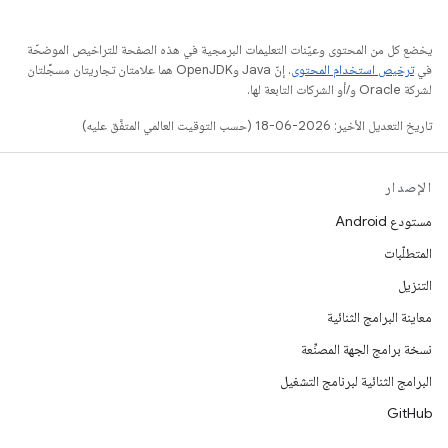
يخضع كل من المحتوى وعيّنات التعليمات البرمجية في هذه الصفحة للتراخيص الموضحّة
في
ترخيص استخدام المحتوى
. إنّ Java وOpenJDK هما علامتان تجاريتان مسجَّلتان
لشركة Oracle و/أو الشركات التابعة لها.
تاريخ التعديل الأخير: 2026-06-18 (حسب التوقيت العالمي المتفَّق عليه)
الإصدار
مستودع Android
المتطلّبات
التنزيل
معاينة البرامج الثنائية
نسخة برامج الجهة المصنِّعة
البرامج الثنائية لبرنامج التشغيل
GitHub