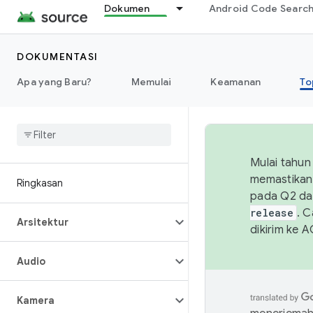
Dokumen
Android Code Searc
DOKUMENTASI
Apa yang Baru?
Memulai
Keamanan
To
Mulai tahun
memastikan 
Ringkasan
pada Q2 da
release
. 
Arsitektur
dikirim ke 
Audio
Kamera