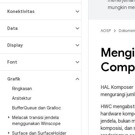
menerjemahk
mungkin me
Konektivitas
Data
AOSP
Dokume
Display
Mengi
Font
Comp
Grafik
HAL Komposer H
Ringkasan
mengurangi jum
Arsitektur
HWC mengabstrak
Buffer
Queue dan Gralloc
hardware kompo
Melacak transisi jendela
jendela, bukan 
menggunakan Winscope
komposisi, dan 
Surface dan Surface
Holder