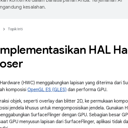
an konten ke dalam bahasa pilihan Anda. Terjemahan AI
ngandung kesalahan.
n
Topik Inti
mplementasikan HAL Ha
oser
ardware (HWC) menggabungkan lapisan yang diterima dari Sur
lah komposisi
OpenGL ES (GLES)
dan performa GPU.
si objek, seperti overlay dan blitter 2D, ke permukaan kompo
sisi jendela khusus untuk mengomposisikan jendela. Gunakan
menggabungkan SurfaceFlinger dengan GPU. Sebagian besar GPU
saat GPU menyusun lapisan dari SurfaceFlinger, aplikasi tidak