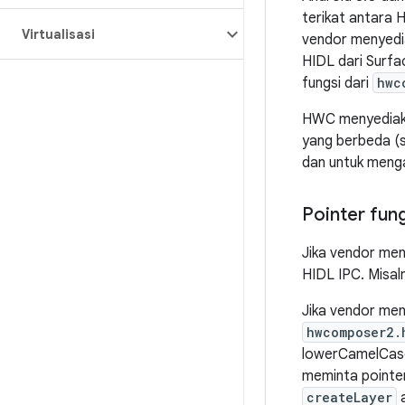
terikat antara
Virtualisasi
vendor menyedi
HIDL dari Surf
fungsi dari
hwc
HWC menyediakan
yang berbeda (s
dan untuk menga
Pointer fung
Jika vendor men
HIDL IPC. Misal
Jika vendor me
hwcomposer2.
lowerCamelCase
meminta pointe
createLayer
a