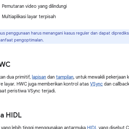
Pemutaran video yang dilindungi
Multiaplikasi layar terpisah
us penggunaan harus menangani kasus reguler dan dapat diprediksi
anfaat pengoptimalan.
HWC
n dua primitif,
lapisan
dan
tampilan
, untuk mewakili pekerjaan 
e layar. HWC juga memberikan kontrol atas
VSync
dan callback
at peristiwa VSync terjadi.
a HIDL
 yang lebih tinggi menggunakan antarmuka
HIDL
yang disebut 