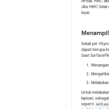
virtual, HWC ak
Jika HWC tidak 
layar.
Menampil
Sekali per VSync
dapat berupa bu
Saat SurfaceFl
Menangani 
Mengaitkan
Melakukan 
Untuk melakuka
lapisan, sebaga
seperti
setLay