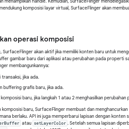
an menampilkan handle. Kemudian, SurfaceFlinger mendelegasi
mendukung komposisi layar virtual, SurfaceFlinger akan memb
kan operasi komposisi
, SurfaceFlinger akan aktif jika memiliki konten baru untuk men
ffer gambar baru dari aplikasi atau perubahan pada properti s
inger membangunkannya:
transaksi, jika ada.
 buffering grafis baru, jika ada.
komposisi baru, jika langkah 1 atau 2 menghasilkan perubahan 
n komposisi baru, SurfaceFlinger membuat dan menghancurkan 
imana berlaku. API ini juga memperbarui lapisan dengan konten 
erBuffer
atau
setLayerColor
. Setelah semua lapisan diper