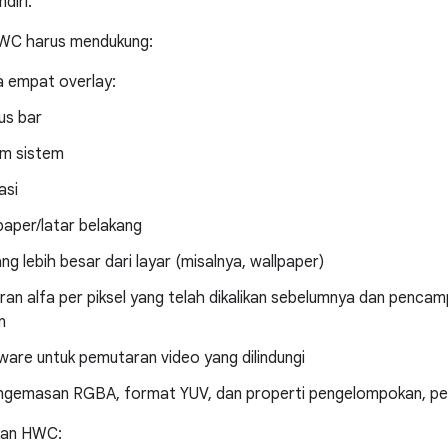
diri.
WC harus mendukung:
a empat overlay:
us bar
m sistem
asi
paper/latar belakang
ng lebih besar dari layar (misalnya, wallpaper)
n alfa per piksel yang telah dikalikan sebelumnya dan pencam
n
ware untuk pemutaran video yang dilindungi
ngemasan RGBA, format YUV, dan properti pengelompokan, pe
kan HWC: