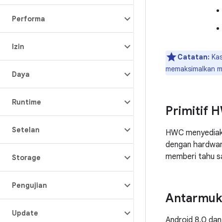
Performa
Izin
Catatan:
Kas
memaksimalkan m
Daya
Runtime
Primitif 
Setelan
HWC menyediaka
dengan hardwar
memberi tahu sa
Storage
Pengujian
Antarmuk
Update
Android 8.0 dan