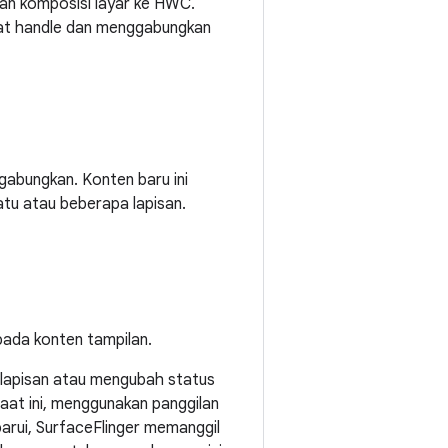
kan komposisi layar ke HWC.
uat handle dan menggabungkan
ggabungkan. Konten baru ini
atu atau beberapa lapisan.
pada konten tampilan.
lapisan atau mengubah status
saat ini, menggunakan panggilan
barui, SurfaceFlinger memanggil