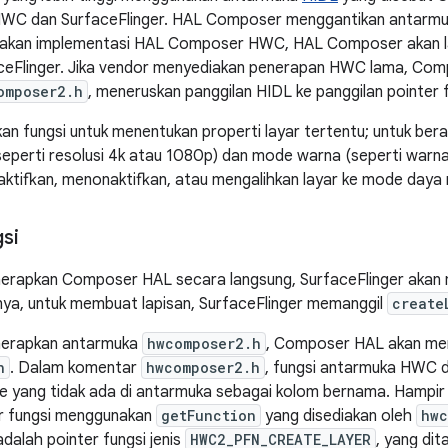
 HWC dan SurfaceFlinger. HAL Composer menggantikan antarm
akan implementasi HAL Composer HWC, HAL Composer akan l
aceFlinger. Jika vendor menyediakan penerapan HWC lama, Co
omposer2.h
, meneruskan panggilan HIDL ke panggilan pointer f
 fungsi untuk menentukan properti layar tertentu; untuk berali
eperti resolusi 4k atau 1080p) dan mode warna (seperti warna
ktifkan, menonaktifkan, atau mengalihkan layar ke mode daya r
si
erapkan Composer HAL secara langsung, SurfaceFlinger akan m
nya, untuk membuat lapisan, SurfaceFlinger memanggil
create
nerapkan antarmuka
hwcomposer2.h
, Composer HAL akan mem
h
. Dalam komentar
hwcomposer2.h
, fungsi antarmuka HWC d
 yang tidak ada di antarmuka sebagai kolom bernama. Hampir 
r fungsi menggunakan
getFunction
yang disediakan oleh
hwc
dalah pointer fungsi jenis
HWC2_PFN_CREATE_LAYER
, yang dit