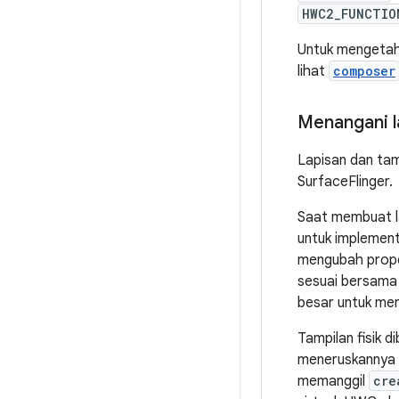
HWC2_FUNCTIO
Untuk mengetah
lihat
composer
Menangani l
Lapisan dan tam
SurfaceFlinger.
Saat membuat l
untuk implement
mengubah proper
sesuai bersama 
besar untuk men
Tampilan fisik 
meneruskannya k
memanggil
cre