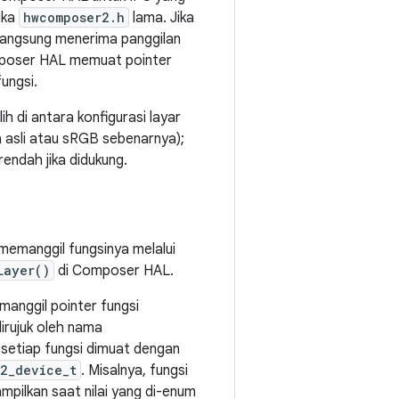
uka
hwcomposer2.h
lama. Jika
angsung menerima panggilan
mposer HAL memuat pointer
ungsi.
h di antara konfigurasi layar
 asli atau sRGB sebenarnya);
endah jika didukung.
emanggil fungsinya melalui
Layer()
di Composer HAL.
anggil pointer fungsi
irujuk oleh nama
setiap fungsi dimuat dengan
2_device_t
. Misalnya, fungsi
ampilkan saat nilai yang di-enum