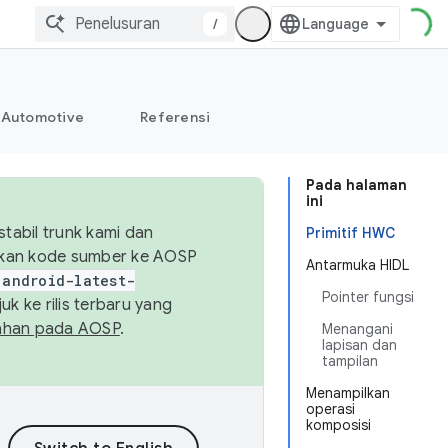
/
Automotive
Referensi
Pada halaman
ini
abil trunk kami dan
Primitif HWC
sikan kode sumber ke AOSP
Antarmuka HIDL
android-latest-
Pointer fungsi
uk ke rilis terbaru yang
ahan pada AOSP
.
Menangani
lapisan dan
tampilan
Menampilkan
operasi
komposisi