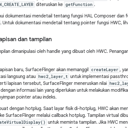
N_CREATE_LAYER
diteruskan ke
getFunction
.
ui dokumentasi mendetail tentang fungsi HAL Composer dan fu
. Untuk dokumentasi mendetail tentang pointer fungsi HWC, li
apisan dan tampilan
pilan dimanipulasi oleh handle yang dibuat oleh HWC. Penanganan
apisan baru, SurfaceFlinger akan memanggil
createLayer
, y
asi langsung atau
hwc2_layer_t
untuk implementasi passthro
ti lapisan tersebut, SurfaceFlinger meneruskan nilai
hwc2_la
dengan informasi lain yang diperlukan untuk melakukan modifika
yimpan pointer atau indeks.
dibuat dengan hotplug. Saat layar fisik di-hotplug, HWC akan m
e SurfaceFlinger melalui callback hotplug. Tampilan virtual dib
ateVirtualDisplay()
untuk meminta tampilan. Jika HWC men