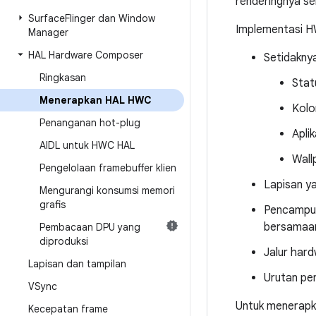
renderingnya sen
Surface
Flinger dan Window
Implementasi H
Manager
HAL Hardware Composer
Setidakny
Ringkasan
Stat
Menerapkan HAL HWC
Kolo
Penanganan hot-plug
Aplik
AIDL untuk HWC HAL
Wall
Pengelolaan framebuffer klien
Lapisan ya
Mengurangi konsumsi memori
grafis
Pencampura
bersamaa
Pembacaan DPU yang
diproduksi
Jalur hard
Lapisan dan tampilan
Urutan pe
VSync
Untuk menerap
Kecepatan frame