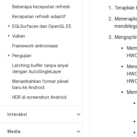
Beberapa kecepatan refresh
Terapkan 
Kecepatan refresh adaptif
Menerapka
mendelega
EGLSurfaces dan Open
GL ES
Vulkan
Mengoptim
Framework sinkronisasi
Memi
HWC
Pengujian
Latching buffer tanpa sinyal
Mend
dengan Auto
Single
Layer
HWC,
HWC
Menambahkan format piksel
baru ke Android
Memp
HDR di screenshot Android
Interaksi
Media