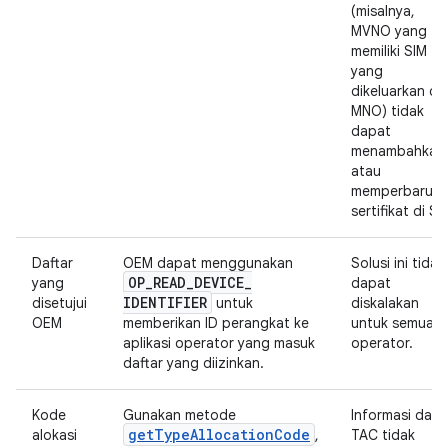
(misalnya,
MVNO yang
memiliki SIM
yang
dikeluarkan dar
MNO) tidak
dapat
menambahkan
atau
memperbarui
sertifikat di SI
Daftar
OEM dapat menggunakan
Solusi ini tidak
OP
_
READ
_
DEVICE
_
yang
dapat
IDENTIFIER
disetujui
untuk
diskalakan
OEM
memberikan ID perangkat ke
untuk semua
aplikasi operator yang masuk
operator.
daftar yang diizinkan.
Kode
Gunakan metode
Informasi dala
getTypeAllocationCode
alokasi
,
TAC tidak