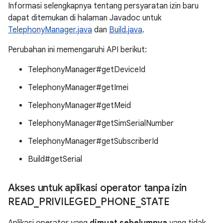
Informasi selengkapnya tentang persyaratan izin baru
dapat ditemukan di halaman Javadoc untuk
TelephonyManager.java
dan
Build.java
.
Perubahan ini memengaruhi API berikut:
TelephonyManager#getDeviceId
TelephonyManager#getImei
TelephonyManager#getMeid
TelephonyManager#getSimSerialNumber
TelephonyManager#getSubscriberId
Build#getSerial
Akses untuk aplikasi operator tanpa izin
READ
_
PRIVILEGED
_
PHONE
_
STATE