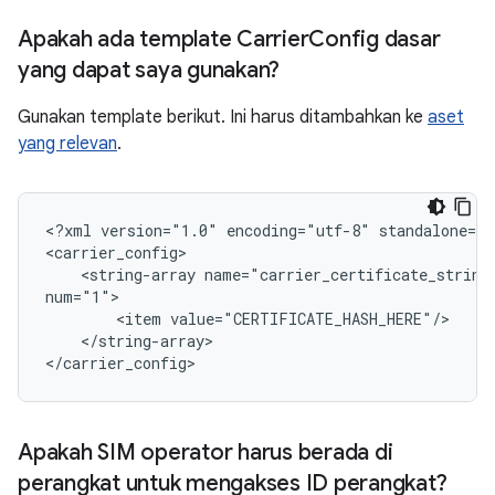
Apakah ada template Carrier
Config dasar
yang dapat saya gunakan?
Gunakan template berikut. Ini harus ditambahkan ke
aset
yang relevan
.
<?xml version="1.0" encoding="utf-8" standalone="y
<carrier_config>

    <string-array name="carrier_certificate_string_
num="1">

        <item value="CERTIFICATE_HASH_HERE"/>

    </string-array>

</carrier_config>
Apakah SIM operator harus berada di
perangkat untuk mengakses ID perangkat?