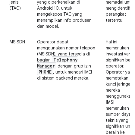
jenis
yang diperkenalkan di
memadai untu
(TAC)
Android 10, untuk
mengidentifika
mengekspos TAC yang
perangkat
menampilkan info produsen
tertentu.
dan model.
MSISDN
Operator dapat
Hal ini
menggunakan nomor telepon
memerlukan
(MSISDN), yang tersedia di
investasi yang
Telephony
bagian
signifikan bagi
Manager
dengan grup izin
operator.
PHONE
, untuk mencari IMEI
Operator yang
di sistem backend mereka.
memetakan
kunci jaringan
mereka
menggunakan
IMSI
memerlukan
sumber daya
teknis yang
signifikan untu
beralih ke