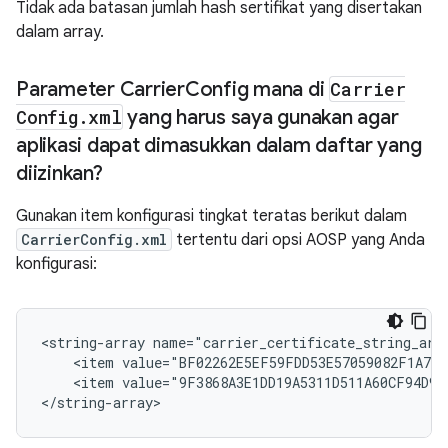
Tidak ada batasan jumlah hash sertifikat yang disertakan
dalam array.
Parameter Carrier
Config mana di
Carrier
Config
.
xml
yang harus saya gunakan agar
aplikasi dapat dimasukkan dalam daftar yang
diizinkan?
Gunakan item konfigurasi tingkat teratas berikut dalam
CarrierConfig.xml
tertentu dari opsi AOSP yang Anda
konfigurasi:
<string-array name="carrier_certificate_string_arra
    <item value="BF02262E5EF59FDD53E57059082F1A791
    <item value="9F3868A3E1DD19A5311D511A60CF94D975
</string-array>