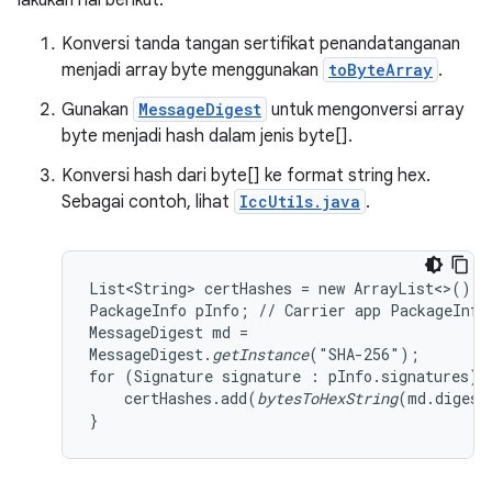
lakukan hal berikut:
Konversi tanda tangan sertifikat penandatanganan
menjadi array byte menggunakan
toByteArray
.
Gunakan
MessageDigest
untuk mengonversi array
byte menjadi hash dalam jenis byte[].
Konversi hash dari byte[] ke format string hex.
Sebagai contoh, lihat
IccUtils.java
.
List<String> certHashes = new ArrayList<>();

PackageInfo pInfo; // Carrier app PackageInfo

MessageDigest md =

MessageDigest.
getInstance
("SHA-256");

for (Signature signature : pInfo.signatures) {
    certHashes.add(
bytesToHexString
(md.digest
}