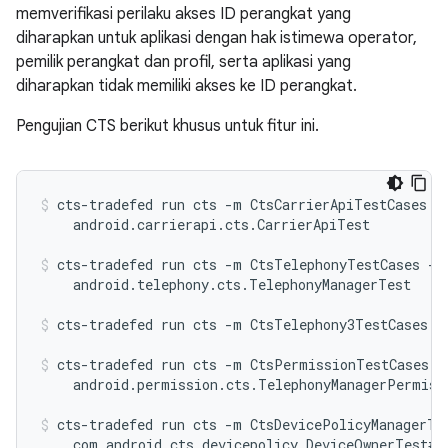
memverifikasi perilaku akses ID perangkat yang
diharapkan untuk aplikasi dengan hak istimewa operator,
pemilik perangkat dan profil, serta aplikasi yang
diharapkan tidak memiliki akses ke ID perangkat.
Pengujian CTS berikut khusus untuk fitur ini.
cts-tradefed run cts -m CtsCarrierApiTestCases -t
    android.carrierapi.cts.CarrierApiTest
cts-tradefed run cts -m CtsTelephonyTestCases -t

    android.telephony.cts.TelephonyManagerTest
cts-tradefed run cts -m CtsTelephony3TestCases
cts-tradefed run cts -m CtsPermissionTestCases -t
    android.permission.cts.TelephonyManagerPermiss
cts-tradefed run cts -m CtsDevicePolicyManagerTes
    com.android.cts.devicepolicy.DeviceOwnerTest#t