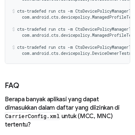
cts-tradefed run cts -m CtsDevicePolicyManagerTes
    com.android.cts.devicepolicy.ManagedProfileTes
cts-tradefed run cts -m CtsDevicePolicyManagerTes
    com.android.cts.devicepolicy.ManagedProfileTes
cts-tradefed run cts -m CtsDevicePolicyManagerTes
    com.android.cts.devicepolicy.DeviceOwnerTest#t
FAQ
Berapa banyak aplikasi yang dapat
dimasukkan dalam daftar yang diizinkan di
Carrier
Config
.
xml
untuk (MCC
,
MNC)
tertentu?