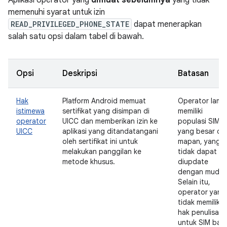
Aplikasi operator yang
dimuat sebelumnya
yang tidak
memenuhi syarat untuk izin
READ_PRIVILEGED_PHONE_STATE
dapat menerapkan
salah satu opsi dalam tabel di bawah.
Opsi
Deskripsi
Batasan
Hak
Platform Android memuat
Operator lama
istimewa
sertifikat yang disimpan di
memiliki
operator
UICC dan memberikan izin ke
populasi SIM
UICC
aplikasi yang ditandatangani
yang besar da
oleh sertifikat ini untuk
mapan, yang
melakukan panggilan ke
tidak dapat
metode khusus.
diupdate
dengan mudah
Selain itu,
operator yang
tidak memiliki
hak penulisan
untuk SIM bar