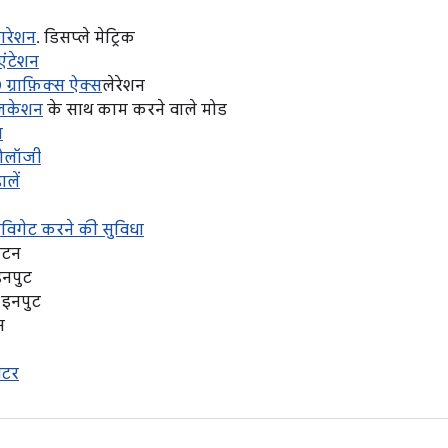
िगरेशन
. डिसप्ले मेट्रिक
िएंटेशन
ग्राफ़िक्स ऐक्स
लेरेशन
्लिकेशन
के साथ काम करने वाले मोड
प
्नोलॉजी
ालें
नेविगेट करने की सुविधा
बटन
इनपुट
 इनपुट
न
ीटर