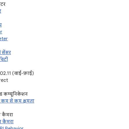
ीटर
र
प
er
eter
ी सेंसर
िविटी
02.11 (वाई-फ़ाई)
irect
्ड कम्यूनिकेशन
ी कम से कम क्षमता
ग कैमरा
ा कैमरा
PI Behavior