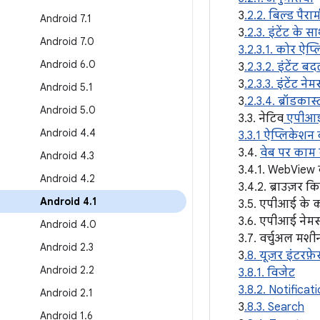
3
.2.2. बिल्ड पैरा
Android 7
.
1
3
.2.3. इंटेंट के
Android 7
.
0
3.2.3.1. कोर ऐप्
Android 6
.
0
3
.2.3.2. इंटेंट ब
3
.2.3.3. इंटेंट नेम
Android 5
.
1
3
.2.3.4. ब्रॉडकास्ट
Android 5
.
0
3.3. नेटिव
एपीआई
Android 4
.
4
3.3.1 ऐप्लिकेशन 
3.4.
वेब पर काम
Android 4
.
3
3.4.1. WebView 
Android 4
.
2
3.4.2. ब्राउज़र
Android 4
.
1
3.5. एपीआई के काम
3.6. एपीआई नेमस्
Android 4
.
0
3.7. वर्चुअल मश
Android 2
.
3
3
.8. यूज़र इंटरफ
Android 2
.
2
3.8.1. विजेट
3.8.2. Notificat
Android 2
.
1
3
.8.3. Search
Android 1
.
6