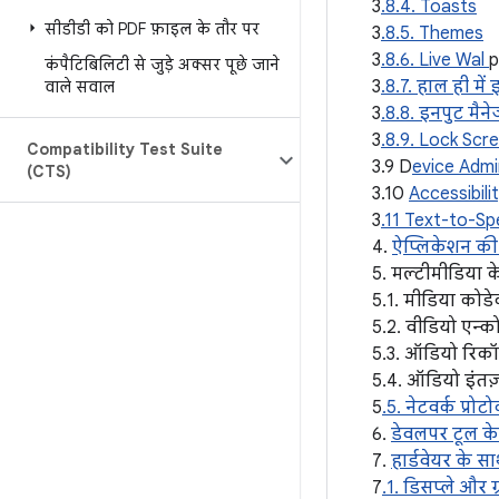
3
.8.4. Toasts
सीडीडी को PDF फ़ाइल के तौर पर
3
.8.5. Themes
3
.8.6. Live Wal
p
कंपैटिबिलिटी से जुड़े अक्सर पूछे जाने
3
.8.7. हाल ही मे
वाले सवाल
3
.8.8. इनपुट मैने
3
.8.9. Lock Sc
Compatibility Test Suite
3.9 D
evice Admi
(CTS)
3.10
Accessibili
3
.11 Text-to-S
4.
ऐप्लिकेशन की 
5. मल्टीमीडिया 
5.1. मीडिया कोड
5.2. वीडियो एन्क
5.3. ऑडियो रिकॉर्
5.4. ऑडियो इंत
5
.5. नेटवर्क प्रो
6.
डेवलपर टूल क
7.
हार्डवेयर के 
7
.1. डिसप्ले और ग