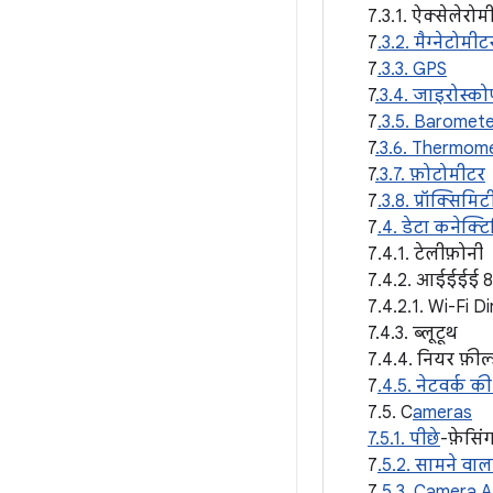
7.3.1. ऐक्सेलेरोम
7
.3.2. मैग्नेटोमीट
7
.3.3. GPS
7
.3.4. जाइरोस्को
7
.3.5. Baromet
7
.3.6. Thermom
7
.3.7. फ़ोटोमीटर
7
.3.8. प्रॉक्सिमिट
7
.4. डेटा कनेक्ट
7.4.1. टेलीफ़ोनी
7.4.2. आईईईई 8
7.4.2.1. Wi-Fi D
7.4.3. ब्लूटूथ
7.4.4. नियर फ़ील
7
.4.5. नेटवर्क क
7.5. C
ameras
7.5.1. पीछे
-फ़ेसिं
7
.5.2. सामने वाल
7
.5.3. Camera A