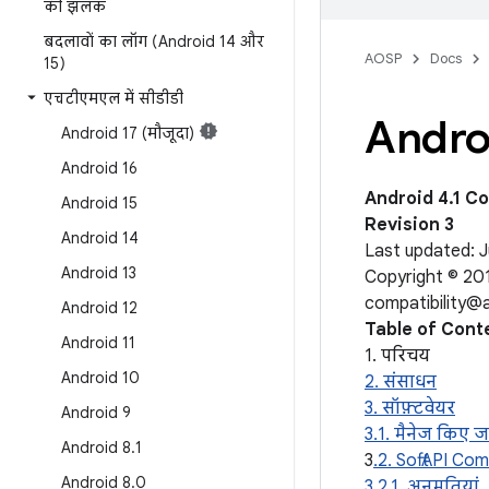
की झलक
बदलावों का लॉग (Android 14 और
AOSP
Docs
15)
एचटीएमएल में सीडीडी
Andro
Android 17 (मौजूदा)
Android 16
Android 4.1 Co
Android 15
Revision 3
Android 14
Last updated: J
Android 13
Copyright © 201
compatibility@
Android 12
Table of Cont
Android 11
1. परिचय
Android 10
2. संसाधन
3. सॉफ़्टवेयर
Android 9
3.1. मैनेज किए ज
Android 8
.
1
3
.2. Soft API Com
Android 8
.
0
3.2.1. अनुमतियां