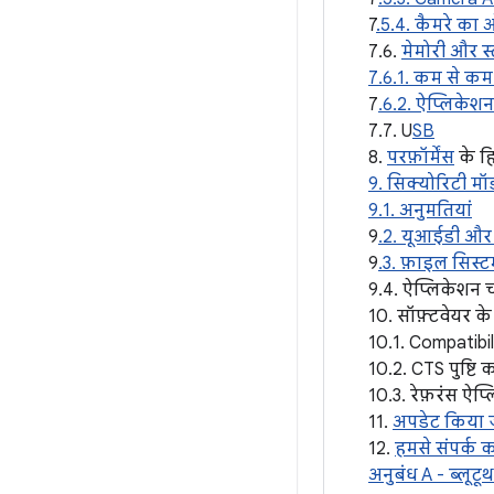
7
.5.4. कैमरे का 
7.6.
मेमोरी और स्
7.6.1. कम से कम
7
.6.2. ऐप्लिकेश
7.7. U
SB
8.
परफ़ॉर्मेंस
के ह
9. सिक्योरिटी 
9.1. अनुमतियां
9
.2. यूआईडी और प
9
.3. फ़ाइल सिस्
9.4. ऐप्लिकेशन 
10. सॉफ़्टवेयर 
10.1. Compatibil
10.2. CTS पुष्टि 
10.3. रेफ़रंस ऐप
11.
अपडेट किया ज
12.
हमसे संपर्क कर
अनुबंध A - ब्लूटू