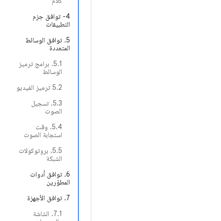
كلام"
‫4- توافق حِزم
التطبيقات
5. توافق الوسائط
المتعددة
5.1. برامج ترميز
الوسائط
5.2 ترميز الفيديو
5.3. تسجيل
الصوت
5.4. وقت
استجابة الصوت
5.5. بروتوكولات
الشبكة
6. توافق أدوات
المطوّرين
7. توافق الأجهزة
7.1. الشاشة