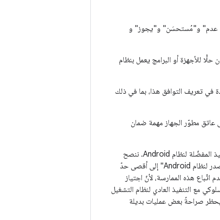
دم" و"مُستحسَن" و"يجوز" و
لًّا للأجهزة أو البرامج يعمل بنظام
يجب أن تستوفي المتطلبات الواردة في تعريف التوافق هذا، بما في ذلك
 عاتق مطوّر الجهاز مهمة ضمان
] هو المرجع وطريقة التنفيذ المفضّلة لنظام Android. ننصح
بشدة مطوّري الأجهزة بإنشاء تطبيقاتهم بالاستناد إلى رمز المصدر المتوفّر في "المشروع المفتوح المصدر لنظام Android" إلى أقصى حدّ
 اتّباع هذه الممارسة، لأنّ اجتياز
لوكي مع التنفيذ العادي لنظام التشغيل
تند يحظر صراحةً بعض عمليات بديلة