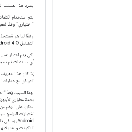
يسرد هذا المستند المتط
يتم استخدام الكل
"اختياري" وفقًا لمعيار IETF المحدّد في 119
وفقًا لما هو مُستخد
التشغيل Android 4.0. "تنفيذ الجهاز" أو "التنفيذ" هو حلّ الأجهزة/البرامج الذي تم تطويره.
أي مستندات تم دمجها
إذا كان هذا التعريف 
التوافق مع عمليات ال
لهذا السبب، يُعدّ "المشر
ممكن. على الرغم من أ
اختبارات البرامج سي
Android، بم
المكونات وتعديلاتها.