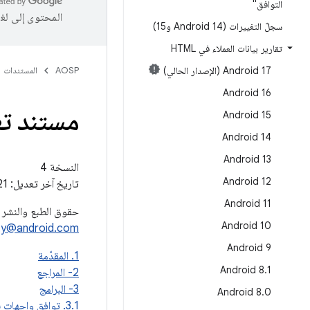
التوافق"
المحتوى إلى لغ
سجلّ التغييرات (Android 14 و15)
تقارير بيانات العملاء في HTML
‫Android 17 (الإصدار الحالي)
AOSP
المستندات
Android 16
مستند تعري
Android 15
Android 14
Android 13
النسخة 4
Android 12
تاريخ آخر تعديل: 21 نيسان (أبريل) 2013
Android 11
حقوق الطبع والنشر © 2012، Google Inc. جميع الحقوق م
Android 10
ity@android.com
Android 9
1. المقدّمة
Android 8
.
1
2- المراجع
3- البرامج
Android 8
.
0
3.1. توافق واجهات برمجة التطبيقات المُدارة