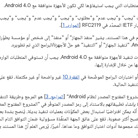
لبات التي يجب استيفاؤها لكي تكون الأجهزة متوافقة مع Android 4.0.
مات "يجب" و"يجب عدم" و"مطلوب" و"يجب" و"يجب عدم" و"يجب" و"يجب ع
RFC2 [
الموارد، 1
].
َم في هذا المستند، يشير "منفذ الجهاز" أو "منفذ" إلى شخص أو مؤسسة يطوّران ح
لكي يتم اعتبار عمليات تنفيذ الأجهزة متوافقة مع Android 4.0، 
 من خلال الإشارة إليها.
أو اختبارات البرامج الموضّحة في
الفقرة 10
غير واضحة أو غير مكتملة، تقع على
تنفيذ الحالية.
وع المفتوح المصدر لنظام Android" [
المراجع، 3
نّه يمكن افتراضيًا استبدال بعض المكوّنات بعمليات تنفيذ بديلة، يُنصح بشدة بعدم
صبح أكثر صعوبة. تقع على عاتق الجهة المنفِّذة مسؤولية ضمان التوافق التام الس
ا في ذلك مجموعة أدوات اختبار التوافق وما عداها. أخيرًا، يُرجى العلم أنّ هذا المس