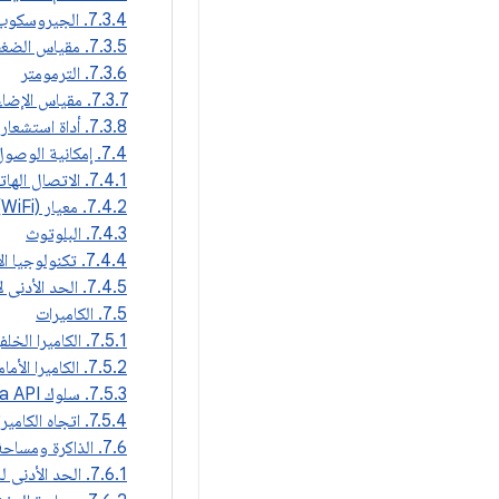
7.3.4. الجيروسكوب
7.3.5. مقياس الضغط الجوي
7.3.6. الترمومتر
7.3.7. مقياس الإضاءة
7.3.8. أداة استشعار التقارب
7.4. إمكانية الوصول إلى البيانات
7.4.1. الاتصال الهاتفي
7.4.2. معيار IEEE 802.11 (WiFi)
7.4.3. البلوتوث
7.4.4. تكنولوجيا الاتصال القصير المدى
7.4.5. الحد الأدنى لإمكانية الاتصال بالشبكة
7.5. الكاميرات
7.5.1. الكاميرا الخلفية
7.5.2. الكاميرا الأمامية
7.5.3. سلوك Camera API
7.5.4. اتجاه الكاميرا
7.6. الذاكرة ومساحة التخزين
7.6.1. الحد الأدنى للذاكرة ومساحة التخزين