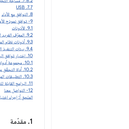
7.6.2. مساحة التخزين المشتركة للتطبيقات
7.7. USB
‫8. التوافق مع الأداء
9- توافق نموذج الأمان
9.1. الأذونات
9.2. المعرّف الفريد لعزل العمليات
9.3. أذونات نظام الملفات
9.4. بيئات التنفيذ البديلة
‫10. اختبار توافق البرامج
10.1. مجموعة أدوات اختبار التوافق
10.2. أداة التحقّق من توافق الأجهزة مع مجموعة أدوات اختبار التوافق (CTS)
10.3. التطبيقات المرجعية
‫11. البرامج القابلة للتحديث
12- التواصل معنا
الملحق أ: إجراء اختبا
‫1
.
مقدّمة