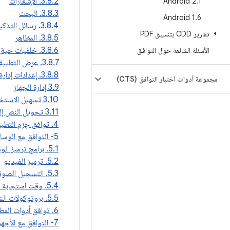
3.8.2. الإشعارات
Android 2
.
1
3.8.3. البحث
Android 1
.
6
3.8.4. رسائل التذكير
تقارير CDD بتنسيق PDF
3.8.5. المظاهر
3.8.6. خلفيات حية
الأسئلة الشائعة حول التوافق
3.8.7. عرض التطبيقات المستخدَمة مؤخرًا
3.8.8. إعدادات إدارة الإدخال
مجموعة أدوات اختبار التوافق (CTS)
3.9 إدارة الجهاز
3.10 تسهيل الاستخدام
3.11 تحويل النص إلى كلام
4. توافق حِزم التطبيقات
5- التوافق مع الوسائط المتعددة
5.1. برامج ترميز الوسائط
5.2. ترميز الفيديو
5.3. التسجيل الصوتي
5.4. وقت استجابة الصوت
5.5. بروتوكولات الشبكة
6. توافق أدوات المطوّرين
7- التوافق مع الأجهزة