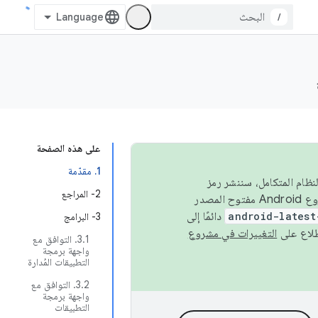
/
على هذه الصفحة
‫1. مقدّمة
 في النظام المتكامل، سننشر رمز
‫2- المراجع
المصدر في مشروع Android مفتوح المصدر (AOSP) في الربعَين الثاني والرابع. لبناء مشروع Android مفتوح المصدر
android-latest
دائمًا إلى
3- البرامج
التغييرات في مشروع
3.1. التوافق مع
واجهة برمجة
التطبيقات المُدارة
3.2. التوافق مع
واجهة برمجة
التطبيقات