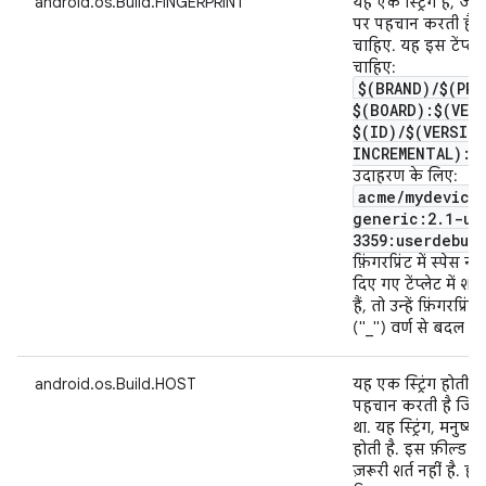
android.os.Build.FINGERPRINT
यह एक स्ट्रिंग है, ज
पर पहचान करती है. य
चाहिए. यह इस टेंप्ले
चाहिए:
$(BRAND)
/
$(PRO
$(BOARD):$(VER
$(ID)
/
$(VERSIO
INCREMENTAL):$
उदाहरण के लिए:
acme
/
mydevice
generic:2
.
1-up
3359:userdebug
फ़िंगरप्रिंट में स्पेस
दिए गए टेंप्लेट में शाम
हैं, तो उन्हें फ़िंगरप्रि
("_") वर्ण से बदल द
android.os.Build.HOST
यह एक स्ट्रिंग होती 
पहचान करती है जिस 
था. यह स्ट्रिंग, मनुष्य 
होती है. इस फ़ील्ड के
ज़रूरी शर्त नहीं है. हा