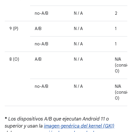
no-A/B
N / A
2
9 (P)
A/B
N / A
1
no-A/B
N / A
1
8 (O)
A/B
N / A
N/A
(consid
0)
no-A/B
N / A
N/A
(consid
0)
*
Los dispositivos A/B que ejecutan Android 11 o
superior y usan la
imagen genérica del kernel (GKI)