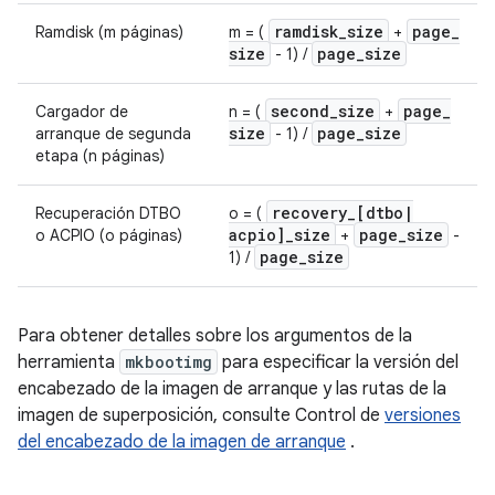
ramdisk
_
size
page
_
Ramdisk (m páginas)
m = (
+
size
page
_
size
- 1) /
second
_
size
page
_
Cargador de
n = (
+
size
page
_
size
arranque de segunda
- 1) /
etapa (n páginas)
recovery
_
[dtbo
|
Recuperación DTBO
o = (
acpio]
_
size
page
_
size
o ACPIO (o páginas)
+
-
page
_
size
1) /
Para obtener detalles sobre los argumentos de la
herramienta
mkbootimg
para especificar la versión del
encabezado de la imagen de arranque y las rutas de la
imagen de superposición, consulte Control de
versiones
del encabezado de la imagen de arranque
.