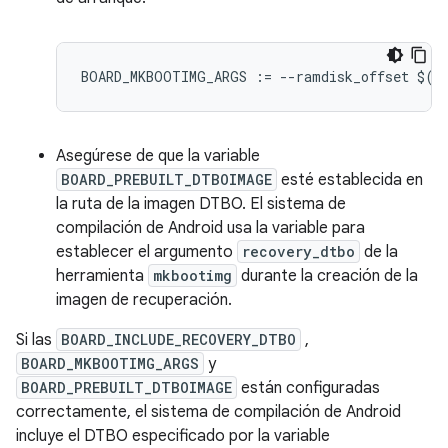
BOARD_MKBOOTIMG_ARGS 
:=
--
ramdisk_offset $
(
B
Asegúrese de que la variable
BOARD_PREBUILT_DTBOIMAGE
esté establecida en
la ruta de la imagen DTBO. El sistema de
compilación de Android usa la variable para
establecer el argumento
recovery_dtbo
de la
herramienta
mkbootimg
durante la creación de la
imagen de recuperación.
Si las
BOARD_INCLUDE_RECOVERY_DTBO
,
BOARD_MKBOOTIMG_ARGS
y
BOARD_PREBUILT_DTBOIMAGE
están configuradas
correctamente, el sistema de compilación de Android
incluye el DTBO especificado por la variable