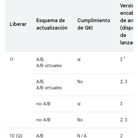
Versión
encabe
Esquema de
Cumplimiento
de arr
Liberar
actualización
de GKI
(dispos
de
lanzam
*
11
A/B,
sí
3
A/B virtuales
A/B,
No
2, 3
A/B virtuales
no-A/B
sí
3
no-A/B
No
2, 3
10 (Q)
A/B
N / A
2