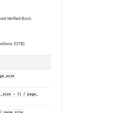
oid Verified Boot.
ositivos (DTB).
ge
_
size
e
_
size - 1)
/
page
_
/
page
_
size