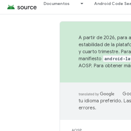
Documentos
Android Code Se
A partir de 2026, para 
estabilidad de la plata
y cuarto trimestre. Para
manifiesto
android-la
AOSP. Para obtener más
Goo
tu idioma preferido. L
errores.
AOSP