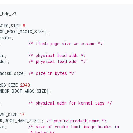
_hdr_v3
AGIC_SIZE 
8
OR_BOOT_MAGIC_SIZE
];
rsion
;
;
/* flash page size we assume */
dr
;
/* physical load addr */
ddr
;
/* physical load addr */
mdisk_size
;
/* size in bytes */
RGS_SIZE 
2048
NDOR_BOOT_ARGS_SIZE
];
;
/* physical addr for kernel tags */
AME_SIZE 
16
R_BOOT_NAME_SIZE
];
/* asciiz product name */
ze
;
/* size of vendor boot image header in
             * bytes */