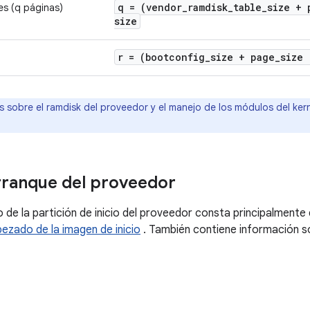
q = (vendor
_
ramdisk
_
table
_
size + 
es (q páginas)
size
r = (bootconfig
_
size + page
_
size
s sobre el ramdisk del proveedor y el manejo de los módulos del ker
rranque del proveedor
 de la partición de inicio del proveedor consta principalmente
ezado de la imagen de inicio
. También contiene información so