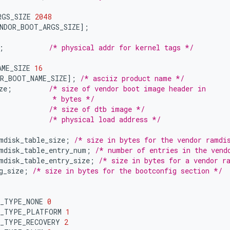
RGS_SIZE 
2048
NDOR_BOOT_ARGS_SIZE
];
;
/* physical addr for kernel tags */
AME_SIZE 
16
R_BOOT_NAME_SIZE
];
/* asciiz product name */
ze
;
/* size of vendor boot image header in
             * bytes */
/* size of dtb image */
/* physical load address */
mdisk_table_size
;
/* size in bytes for the vendor ramdi
mdisk_table_entry_num
;
/* number of entries in the vend
mdisk_table_entry_size
;
/* size in bytes for a vendor r
g_size
;
/* size in bytes for the bootconfig section */
K_TYPE_NONE 
0
K_TYPE_PLATFORM 
1
K_TYPE_RECOVERY 
2