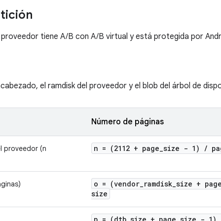
tición
 proveedor tiene A/B con A/B virtual y está protegida por Andr
cabezado, el ramdisk del proveedor y el blob del árbol de disp
Número de páginas
n = (2112 + page
_
size - 1)
/
pa
l proveedor (n
o = (vendor
_
ramdisk
_
size + pag
áginas)
size
p = (dtb
_
size + page
_
size - 1)