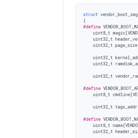
struct
 vendor_boot_img
{
#define
 VENDOR_BOOT_M
    uint8_t magic
[
VEND
    uint32_t header_ve
    uint32_t page_size
    uint32_t kernel_ad
    uint32_t ramdisk_a
    uint32_t vendor_ra
#define
 VENDOR_BOOT_A
    uint8_t cmdline
[
VE
    uint32_t tags_addr
#define
 VENDOR_BOOT_N
    uint8_t name
[
VENDO
    uint32_t header_si
                      