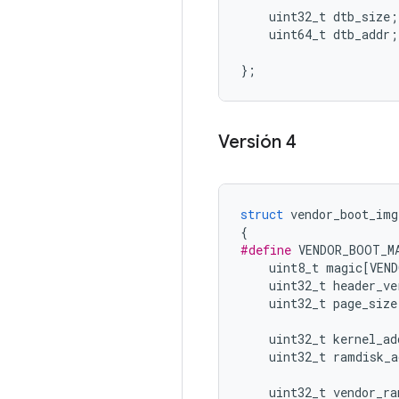
    uint32_t dtb_size
;
    uint64_t dtb_addr
;
};
Versión 4
struct
 vendor_boot_img
{
#define
 VENDOR_BOOT_M
    uint8_t magic
[
VEND
    uint32_t header_ve
    uint32_t page_size
    uint32_t kernel_ad
    uint32_t ramdisk_a
    uint32_t vendor_ra