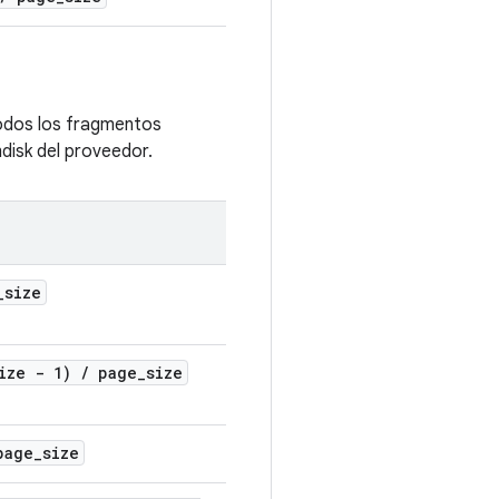
todos los fragmentos
mdisk del proveedor.
_
size
ize - 1)
/
page
_
size
age
_
size