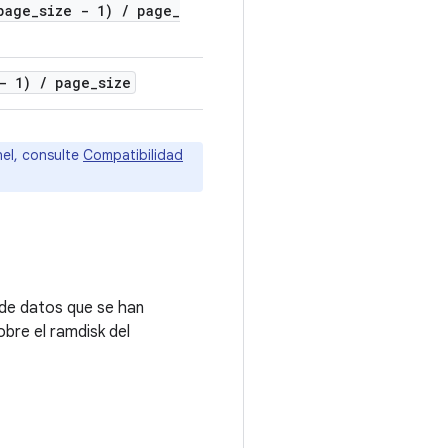
page
_
size - 1)
/
page
_
 - 1)
/
page
_
size
nel, consulte
Compatibilidad
 de datos que se han
bre el ramdisk del