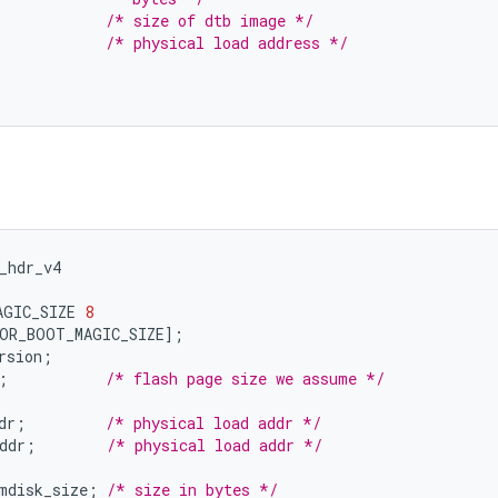
/* size of dtb image */
/* physical load address */
_hdr_v4
AGIC_SIZE 
8
OR_BOOT_MAGIC_SIZE
];
rsion
;
;
/* flash page size we assume */
dr
;
/* physical load addr */
ddr
;
/* physical load addr */
mdisk_size
;
/* size in bytes */