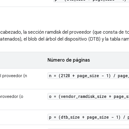
ncabezado, la sección ramdisk del proveedor (que consta de 
tenados), el blob del árbol del dispositivo (DTB) y la tabla ra
Número de páginas
n = (2128 + page
_
size - 1)
/
page
l proveedor (n
o = (vendor
_
ramdisk
_
size + page
_
s
proveedor (o
p = (dtb
_
size + page
_
size - 1)
/
p