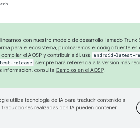
arch
alinearnos con nuestro modelo de desarrollo llamado Trunk S
forma para el ecosistema, publicaremos el código fuente en
 compilar el AOSP y contribuir a él, usa
android-latest-r
test-release
siempre hará referencia a la versión más reci
 información, consulta
Cambios en el AOSP
.
gle utiliza tecnología de IA para traducir contenido a
as traducciones realizadas con IA pueden contener