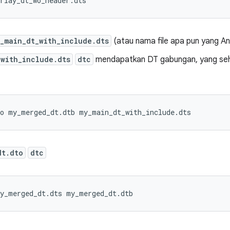
_main_dt_with_include.dts
(atau nama file apa pun yang And
_with_include.dts
dtc
mendapatkan DT gabungan, yang seh
dt.dto
dtc