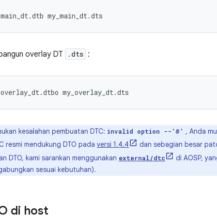
bangun overlay DT
.dts
:
mukan kesalahan pembuatan DTC:
, Anda mu
invalid option --'@'
TC resmi mendukung DTO pada
versi 1.4.4
dan sebagian besar pat
an DTO, kami sarankan menggunakan
di AOSP, yan
external/dtc
gabungkan sesuai kebutuhan).
TO di host