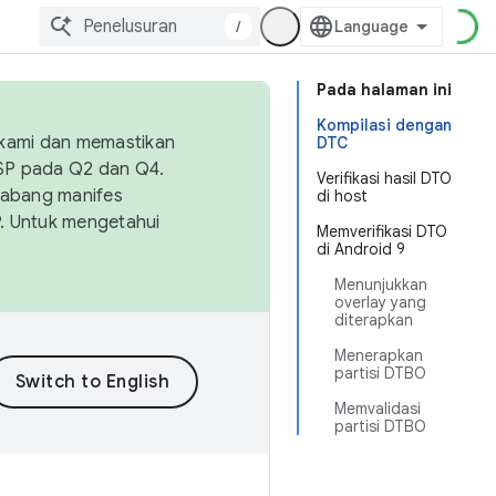
/
Pada halaman ini
Kompilasi dengan
 kami dan memastikan
DTC
OSP pada Q2 dan Q4.
Verifikasi hasil DTO
Cabang manifes
di host
SP. Untuk mengetahui
Memverifikasi DTO
di Android 9
Menunjukkan
overlay yang
diterapkan
Menerapkan
partisi DTBO
Memvalidasi
partisi DTBO