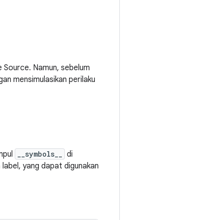
e Source. Namun, sebelum
an mensimulasikan perilaku
mpul
__symbols__
di
 label, yang dapat digunakan