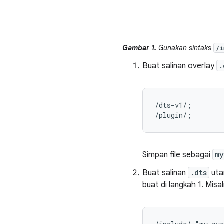
Gambar 1.
Gunakan sintaks
/i
Buat salinan overlay
.
/dts-v1/;

Simpan file sebagai
my
Buat salinan
.dts
utam
buat di langkah 1. Misa