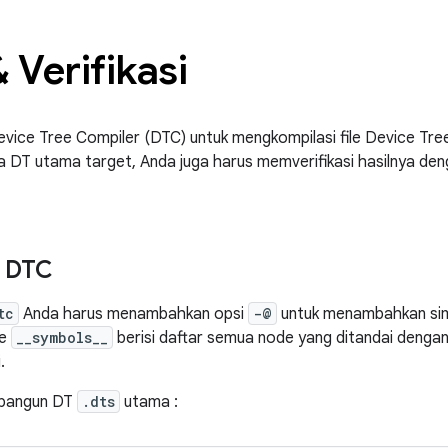
 Verifikasi
ice Tree Compiler (DTC) untuk mengkompilasi file Device Tre
DT utama target, Anda juga harus memverifikasi hasilnya deng
n DTC
tc
Anda harus menambahkan opsi
-@
untuk menambahkan si
de
__symbols__
berisi daftar semua node yang ditandai dengan
.
mbangun DT
.dts
utama :