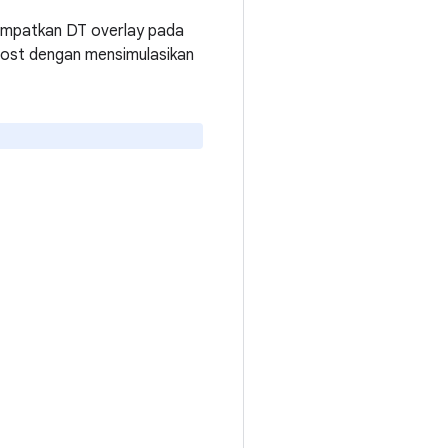
nempatkan DT overlay pada
host dengan mensimulasikan