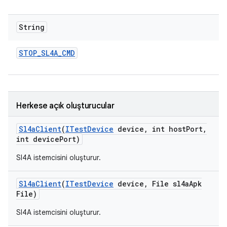
String
STOP
_
SL4A
_
CMD
Herkese açık oluşturucular
Sl4a
Client
(
ITest
Device
device
,
int host
Port
,
int device
Port)
Sl4A istemcisini oluşturur.
Sl4a
Client
(
ITest
Device
device
,
File sl4a
Apk
File)
Sl4A istemcisini oluşturur.