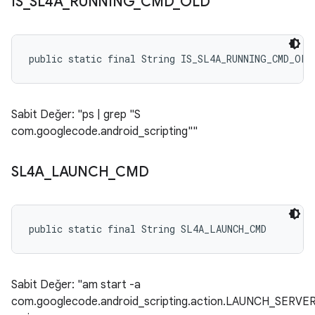
IS
_
SL4A
_
RUNNING
_
CMD
_
OLD
public static final String IS_SL4A_RUNNING_CMD_OLD
Sabit Değer: "ps | grep "S
com.googlecode.android_scripting""
SL4A
_
LAUNCH
_
CMD
public static final String SL4A_LAUNCH_CMD
Sabit Değer: "am start -a
com.googlecode.android_scripting.action.LAUNCH_SERVE