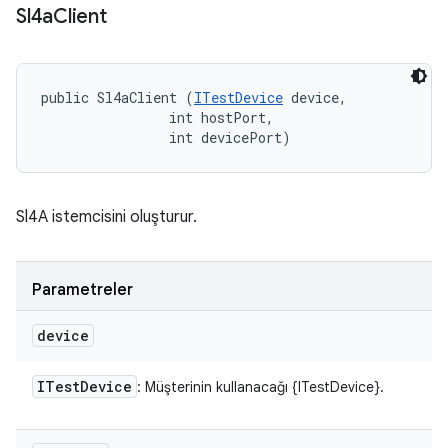
Sl4a
Client
public Sl4aClient (
ITestDevice
 device, 

                int hostPort, 

                int devicePort)
Sl4A istemcisini oluşturur.
Parametreler
device
ITest
Device
: Müşterinin kullanacağı {ITestDevice}.