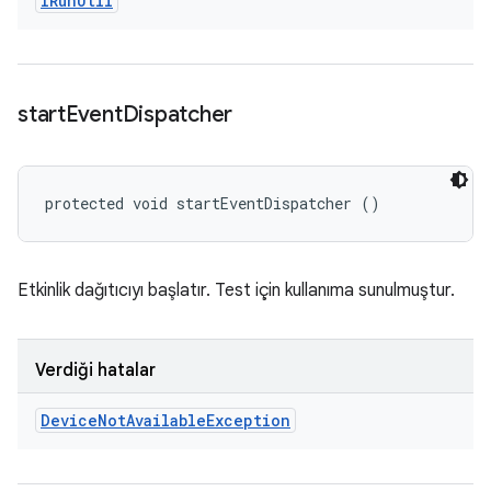
IRun
Util
start
Event
Dispatcher
protected void startEventDispatcher ()
Etkinlik dağıtıcıyı başlatır. Test için kullanıma sunulmuştur.
Verdiği hatalar
Device
Not
Available
Exception