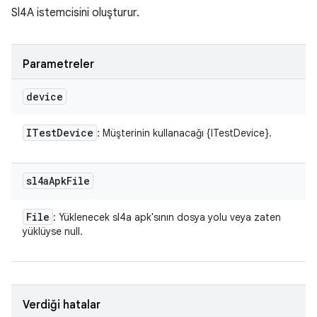
Sl4A istemcisini oluşturur.
Parametreler
device
ITest
Device
: Müşterinin kullanacağı {ITestDevice}.
sl4a
Apk
File
File
: Yüklenecek sl4a apk'sının dosya yolu veya zaten
yüklüyse null.
Verdiği hatalar