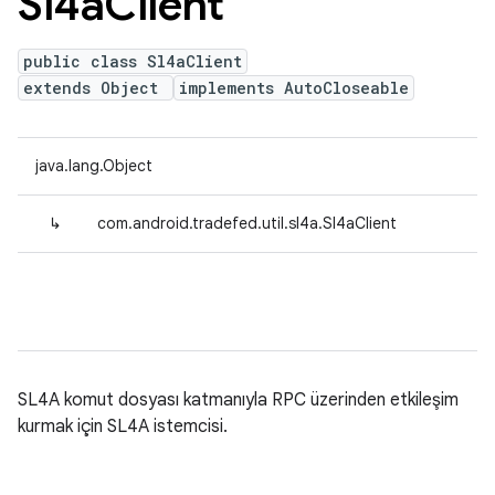
Sl4a
Client
public class Sl4aClient
extends Object
implements AutoCloseable
java.lang.Object
↳
com.android.tradefed.util.sl4a.Sl4aClient
SL4A komut dosyası katmanıyla RPC üzerinden etkileşim
kurmak için SL4A istemcisi.