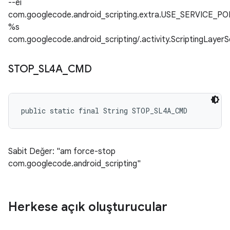
--ei
com.googlecode.android_scripting.extra.USE_SERVICE_P
%s
com.googlecode.android_scripting/.activity.ScriptingLayer
STOP
_
SL4A
_
CMD
public static final String STOP_SL4A_CMD
Sabit Değer: "am force-stop
com.googlecode.android_scripting"
Herkese açık oluşturucular