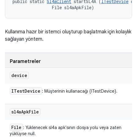
public static 
Sl4aClient
 startSL4A (
ITestDevice
 de
                File sl4aApkFile)
Kullanıma hazır bir istemci oluşturup başlatmak için kolaylık
sağlayan yöntem.
Parametreler
device
ITest
Device
: Müşterinin kullanacağı {ITestDevice}.
sl4a
Apk
File
File
: Yüklenecek sl4a apk'sının dosya yolu veya zaten
yüklüyse null.