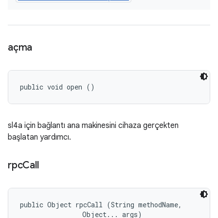
açma
public void open ()
sl4a için bağlantı ana makinesini cihaza gerçekten
başlatan yardımcı.
rpc
Call
public Object rpcCall (String methodName, 

                Object... args)