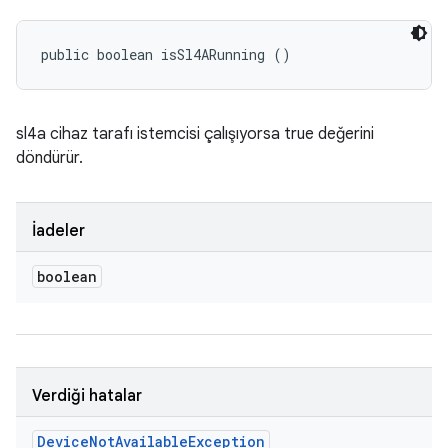
public boolean isSl4ARunning ()
sl4a cihaz tarafı istemcisi çalışıyorsa true değerini
döndürür.
İadeler
boolean
Verdiği hatalar
Device
Not
Available
Exception