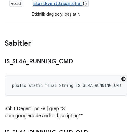
void
start
Event
Dispatcher
()
Etkinlik dağıtıcıyı başlatır.
Sabitler
IS
_
SL4A
_
RUNNING
_
CMD
public static final String IS_SL4A_RUNNING_CMD
Sabit Değer: "ps -e | grep "S
com.googlecode.android_scripting""