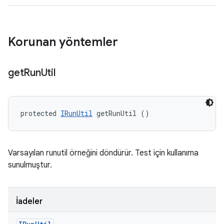
Korunan yöntemler
get
Run
Util
protected 
IRunUtil
 getRunUtil ()
Varsayılan runutil örneğini döndürür. Test için kullanıma
sunulmuştur.
İadeler