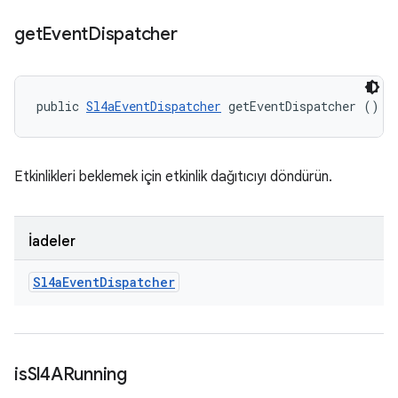
get
Event
Dispatcher
public 
Sl4aEventDispatcher
 getEventDispatcher ()
Etkinlikleri beklemek için etkinlik dağıtıcıyı döndürün.
İadeler
Sl4a
Event
Dispatcher
is
Sl4ARunning