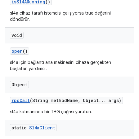
is
Sl4ARunning
()
sl4a cihaz tarafı istemcisi çalışıyorsa true değerini
döndürür.
void
open
()
sl4a için bağlantı ana makinesini cihaza gerçekten
başlatan yardımcı.
Object
rpc
Call
(String method
Name
,
Object
.
.
.
args)
sl4a katmanında bir TBG çağrısı yürütün.
static
Sl4a
Client