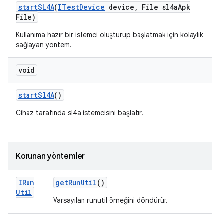
start
SL4A
(
ITest
Device
device
,
File sl4a
Apk
File)
Kullanıma hazır bir istemci oluşturup başlatmak için kolaylık
sağlayan yöntem.
void
start
Sl4A
()
Cihaz tarafında sl4a istemcisini başlatır.
Korunan yöntemler
IRun
get
Run
Util
()
Util
Varsayılan runutil örneğini döndürür.