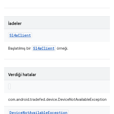
İadeler
Sl4a
Client
Sl4a
Client
Başlatılmış bir
örneği.
Verdiği hatalar
com.android.tradefed.device.DeviceNotAvailableException
Device
Not
Available
Exception