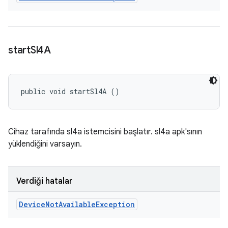
start
Sl4A
public void startSl4A ()
Cihaz tarafında sl4a istemcisini başlatır. sl4a apk'sının
yüklendiğini varsayın.
Verdiği hatalar
Device
Not
Available
Exception