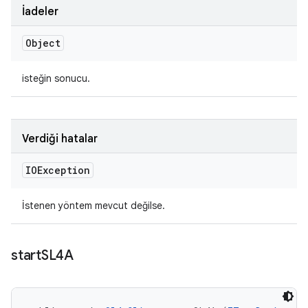
İadeler
Object
isteğin sonucu.
Verdiği hatalar
IOException
İstenen yöntem mevcut değilse.
start
SL4A