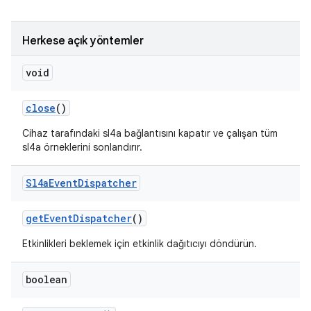
Herkese açık yöntemler
void
close
()
Cihaz tarafındaki sl4a bağlantısını kapatır ve çalışan tüm
sl4a örneklerini sonlandırır.
Sl4a
Event
Dispatcher
get
Event
Dispatcher
()
Etkinlikleri beklemek için etkinlik dağıtıcıyı döndürün.
boolean