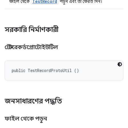
TestRecord
ফাইল থেকে
পড়ুন এবং তা ফেরত দিন।
সরকারি নির্মাণকারী
টেস্টরেকর্ডপ্রোটোইউটিল
public TestRecordProtoUtil ()
জনসাধারণের পদ্ধতি
ফাইল থেকে পড়ুন