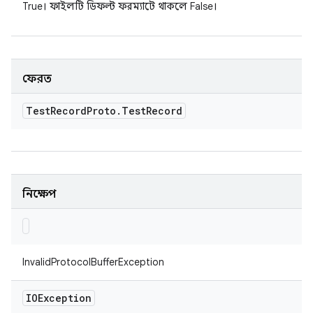
True। ফাইলটি ডিফল্ট ফরম্যাটে থাকলে False।
ফেরত
Test
Record
Proto
.
Test
Record
নিক্ষেপ
InvalidProtocolBufferException
IOException