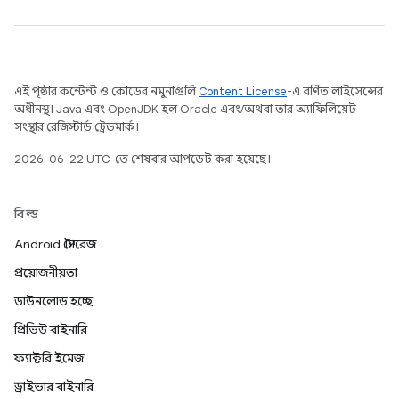
এই পৃষ্ঠার কন্টেন্ট ও কোডের নমুনাগুলি
Content License
-এ বর্ণিত লাইসেন্সের
অধীনস্থ। Java এবং OpenJDK হল Oracle এবং/অথবা তার অ্যাফিলিয়েট
সংস্থার রেজিস্টার্ড ট্রেডমার্ক।
2026-06-22 UTC-তে শেষবার আপডেট করা হয়েছে।
বিল্ড
Android স্টোরেজ
প্রয়োজনীয়তা
ডাউনলোড হচ্ছে
প্রিভিউ বাইনারি
ফ্যাক্টরি ইমেজ
ড্রাইভার বাইনারি