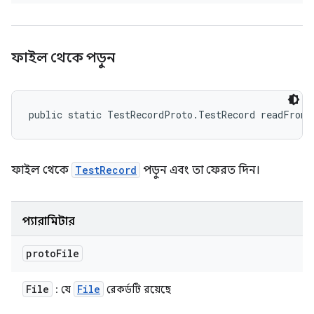
ফাইল থেকে পড়ুন
public static TestRecordProto.TestRecord readFrom
ফাইল থেকে
TestRecord
পড়ুন এবং তা ফেরত দিন।
প্যারামিটার
proto
File
File
File
: যে
রেকর্ডটি রয়েছে