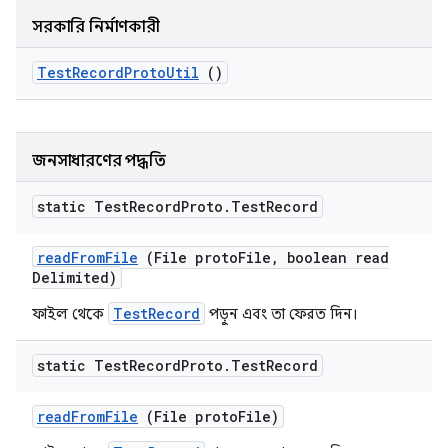
সরকারি নির্মাণকারী
Test
Record
Proto
Util
()
জনসাধারণের পদ্ধতি
static Test
Record
Proto
.
Test
Record
read
From
File
(File proto
File
,
boolean read
Delimited)
TestRecord
ফাইল থেকে
পড়ুন এবং তা ফেরত দিন।
static Test
Record
Proto
.
Test
Record
read
From
File
(File proto
File)