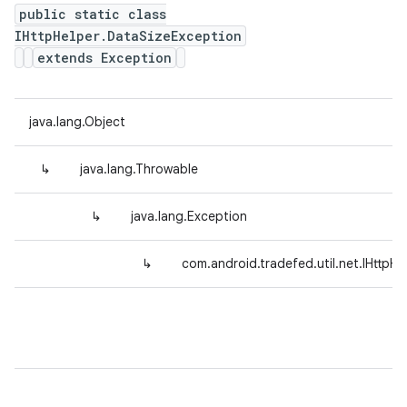
public static class
IHttpHelper.DataSizeException
extends Exception
java.lang.Object
↳
java.lang.Throwable
↳
java.lang.Exception
↳
com.android.tradefed.util.net.IHttpH