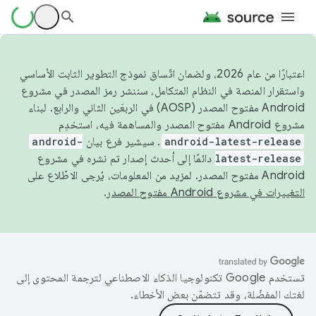
اعتبارًا من عام 2026، ولضمان اتّساق نموذج التطوير الثابت الأساسي
واستقرار المنصة في النظام المتكامل، سننشر رمز المصدر في مشروع
Android مفتوح المصدر (AOSP) في الربعَين الثاني والرابع. لبناء
مشروع Android مفتوح المصدر والمساهمة فيه، استخدِم
android-latest-release
. سيشير فرع بيان
android-
latest-release
دائمًا إلى أحدث إصدار تم نشره في مشروع
Android مفتوح المصدر. لمزيد من المعلومات، يُرجى الاطّلاع على
التغييرات في مشروع Android مفتوح المصدر
.
تستخدم Google تكنولوجيا الذكاء الاصطناعي لترجمة المحتوى إلى
لغتك المفضّلة، وقد تتضمّن بعض الأخطاء.