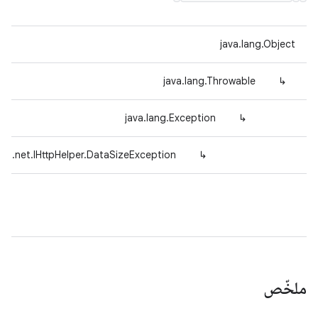
java.lang.Object
java.lang.Throwable
↳
java.lang.Exception
↳
til.net.IHttpHelper.DataSizeException
↳
ملخّص