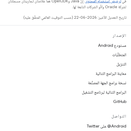
في
ترخيص استخدام المحتوى
. إنّ Java وOpenJDK هما علامتان تجاريتان مسجَّلتان
لشركة Oracle و/أو الشركات التابعة لها.
تاريخ التعديل الأخير: 2026-06-22 (حسب التوقيت العالمي المتفَّق عليه)
الإصدار
مستودع Android
المتطلّبات
التنزيل
معاينة البرامج الثنائية
نسخة برامج الجهة المصنِّعة
البرامج الثنائية لبرنامج التشغيل
GitHub
التواصل
‎@Android على Twitter