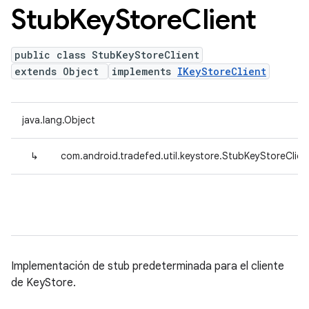
Stub
Key
Store
Client
public class StubKeyStoreClient
extends Object
implements
IKeyStoreClient
java.lang.Object
↳
com.android.tradefed.util.keystore.StubKeyStoreClien
Implementación de stub predeterminada para el cliente
de KeyStore.