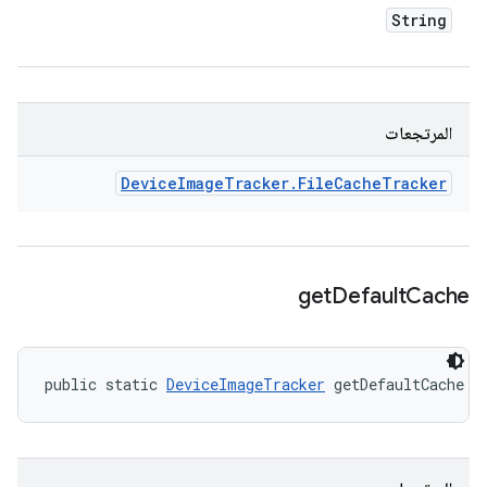
String
المرتجعات
Device
Image
Tracker
.
File
Cache
Tracker
get
Default
Cache
public static 
DeviceImageTracker
 getDefaultCache (