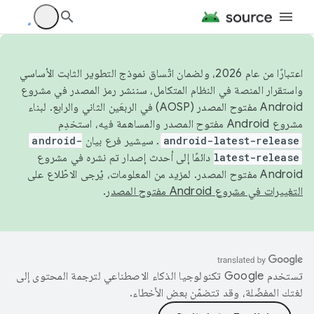
اعتبارًا من عام 2026، ولضمان اتّساق نموذج التطوير الثابت الأساسي
واستقرار المنصة في النظام المتكامل، سننشر رمز المصدر في مشروع
Android مفتوح المصدر (AOSP) في الربعَين الثاني والرابع. لبناء
مشروع Android مفتوح المصدر والمساهمة فيه، استخدِم
android-latest-release
. سيشير فرع بيان
android-
latest-release
دائمًا إلى أحدث إصدار تم نشره في مشروع
Android مفتوح المصدر. لمزيد من المعلومات، يُرجى الاطّلاع على
التغييرات في مشروع Android مفتوح المصدر
.
تستخدم Google تكنولوجيا الذكاء الاصطناعي لترجمة المحتوى إلى
لغتك المفضّلة، وقد تتضمّن بعض الأخطاء.