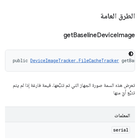
الطرق العامة
get
Baseline
Device
Image
public 
DeviceImageTracker.FileCacheTracker
 getBase
تعرِض هذه السمة صورة الجهاز التي تم تتبُّعها. قيمة فارغة إذا لم يتم
تتبُّع أيّ منها
المعلمات
serial