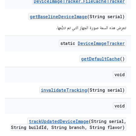
Device
Image
Tracker
.
File
Cache
Tracker
get
Baseline
Device
Image
(String serial)
تعرِض هذه السمة صورة الجهاز التي تم تتبُّعها.
static
Device
Image
Tracker
get
Default
Cache
()
void
invalidate
Tracking
(String serial)
void
track
Updated
Device
Image
(String serial
,
String build
Id
,
String branch
,
String flavor)