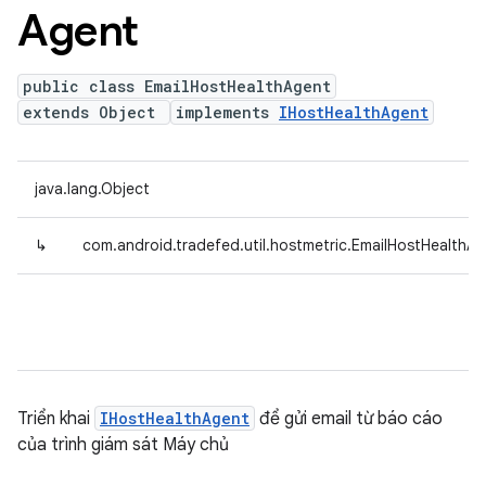
Agent
public class EmailHostHealthAgent
extends Object
implements
IHostHealthAgent
java.lang.Object
↳
com.android.tradefed.util.hostmetric.EmailHostHealthA
Triển khai
IHostHealthAgent
để gửi email từ báo cáo
của trình giám sát Máy chủ