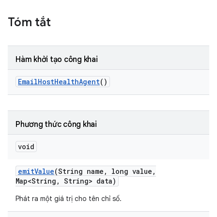
Tóm tắt
Hàm khởi tạo công khai
Email
Host
Health
Agent
()
Phương thức công khai
void
emit
Value
(String name
,
long value
,
Map<String
,
String> data)
Phát ra một giá trị cho tên chỉ số.