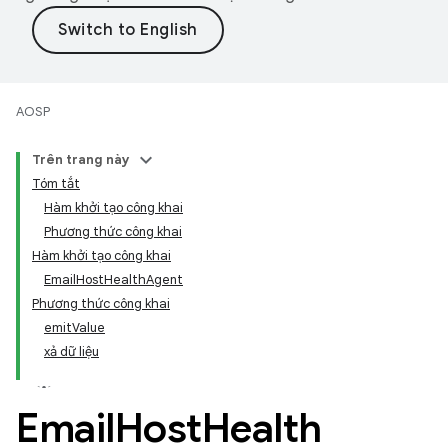
AOSP
Trên trang này
Tóm tắt
Hàm khởi tạo công khai
Phương thức công khai
Hàm khởi tạo công khai
EmailHostHealthAgent
Phương thức công khai
emitValue
xả dữ liệu
Email
Host
Health