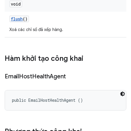
void
flush
()
Xoá các chỉ số đã xếp hàng.
Hàm khởi tạo công khai
Email
Host
Health
Agent
public EmailHostHealthAgent ()