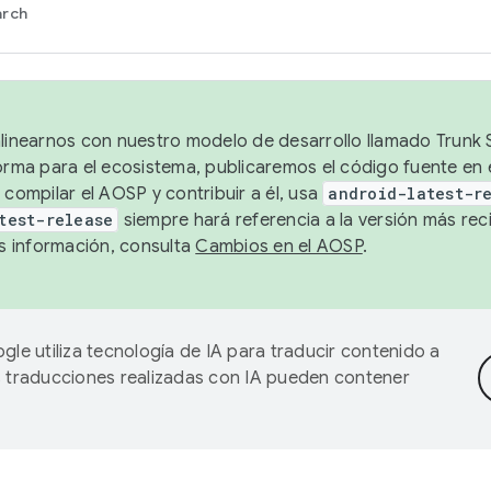
arch
alinearnos con nuestro modelo de desarrollo llamado Trunk S
forma para el ecosistema, publicaremos el código fuente en
 compilar el AOSP y contribuir a él, usa
android-latest-r
test-release
siempre hará referencia a la versión más reci
 información, consulta
Cambios en el AOSP
.
gle utiliza tecnología de IA para traducir contenido a
as traducciones realizadas con IA pueden contener