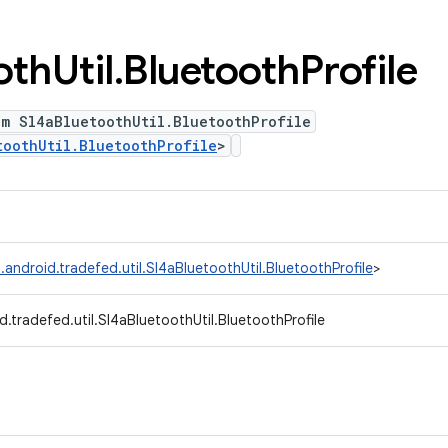
oth
Util
.
Bluetooth
Profile
um Sl4aBluetoothUtil.BluetoothProfile
toothUtil.BluetoothProfile
>
android.tradefed.util.Sl4aBluetoothUtil.BluetoothProfile
>
.tradefed.util.Sl4aBluetoothUtil.BluetoothProfile