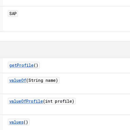
SAP
get
Profile
()
value
Of
(String name)
value
Of
Profile
(int profile)
values
()