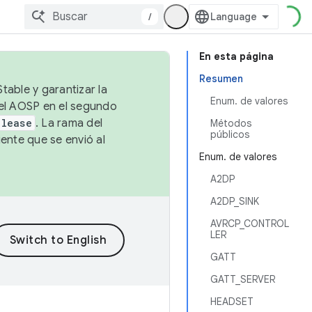
/
En esta página
Resumen
table y garantizar la
Enum. de valores
 el AOSP en el segundo
elease
. La rama del
Métodos
públicos
ente que se envió al
Enum. de valores
A2DP
A2DP_SINK
AVRCP_CONTROL
LER
GATT
GATT_SERVER
HEADSET