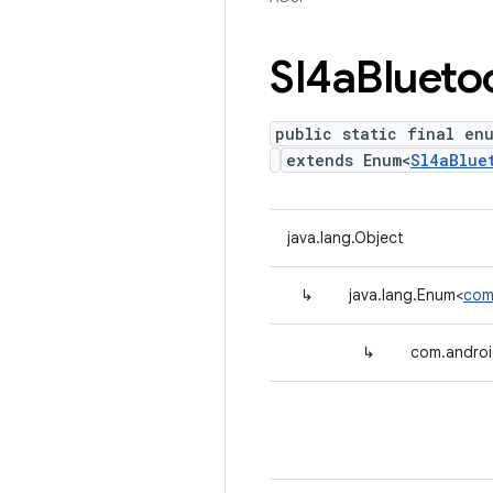
Sl4a
Blueto
public static final en
extends Enum<
Sl4aBlue
java.lang.Object
↳
java.lang.Enum<
com.
↳
com.android