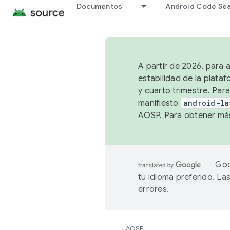
Documentos
Android Code Se
A partir de 2026, para 
estabilidad de la plata
y cuarto trimestre. Para
manifiesto
android-la
AOSP. Para obtener más
Goo
tu idioma preferido. L
errores.
AOSP