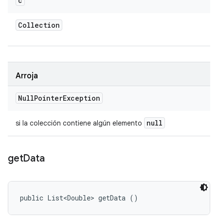
c
Collection
Arroja
Null
Pointer
Exception
null
si la colección contiene algún elemento
get
Data
public List<Double> getData ()