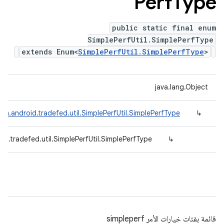
Perf
Type
public static final enum
SimplePerfUtil.SimplePerfType
extends Enum<
SimplePerfUtil.SimplePerfType
>
java.lang.Object
om.android.tradefed.util.SimplePerfUtil.SimplePerfType
↳
id.tradefed.util.SimplePerfUtil.SimplePerfType
↳
قائمة بفئات خيارات الأمر simpleperf