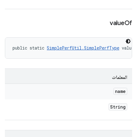
value
Of
public static 
SimplePerfUtil.SimplePerfType
 valueO
المعلمات
name
String