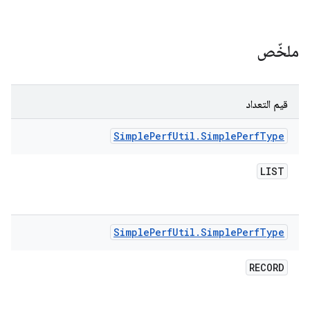
ملخّص
قيم التعداد
Simple
Perf
Util
.
Simple
Perf
Type
LIST
Simple
Perf
Util
.
Simple
Perf
Type
RECORD