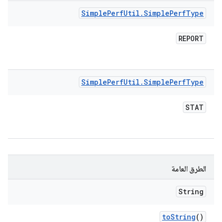
Simple
Perf
Util
.
Simple
Perf
Type
REPORT
Simple
Perf
Util
.
Simple
Perf
Type
STAT
الطرق العامة
String
to
String
()