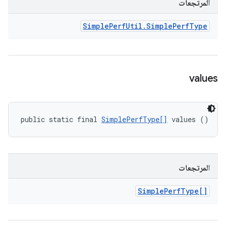
المرتجعات
Simple
Perf
Util
.
Simple
Perf
Type
values
public static final 
SimplePerfType[]
 values ()
المرتجعات
Simple
Perf
Type[]