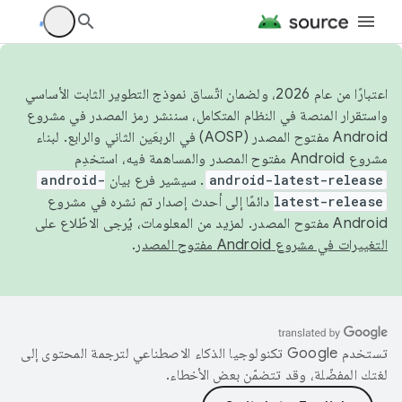
اعتبارًا من عام 2026، ولضمان اتّساق نموذج التطوير الثابت الأساسي
واستقرار المنصة في النظام المتكامل، سننشر رمز المصدر في مشروع
Android مفتوح المصدر (AOSP) في الربعَين الثاني والرابع. لبناء
مشروع Android مفتوح المصدر والمساهمة فيه، استخدِم
android-latest-release
. سيشير فرع بيان
android-
latest-release
دائمًا إلى أحدث إصدار تم نشره في مشروع
Android مفتوح المصدر. لمزيد من المعلومات، يُرجى الاطّلاع على
التغييرات في مشروع Android مفتوح المصدر
.
تستخدم Google تكنولوجيا الذكاء الاصطناعي لترجمة المحتوى إلى
لغتك المفضّلة، وقد تتضمّن بعض الأخطاء.