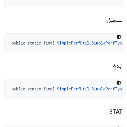
تسجيل
public static final 
SimplePerfUtil.SimplePerfType
 
إبلاغ
public static final 
SimplePerfUtil.SimplePerfType
 
STAT