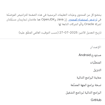
يخضع كل من المحتوى وعيّنات التعليمات البرمجية في هذه الصفحة للتراخيص الموضحّة
في
ترخيص استخدام المحتوى
. إنّ Java وOpenJDK هما علامتان تجاريتان مسجَّلتان
لشركة Oracle و/أو الشركات التابعة لها.
تاريخ التعديل الأخير: 2025-07-27 (حسب التوقيت العالمي المتفَّق عليه)
الإصدار
مستودع Android
المتطلّبات
التنزيل
معاينة البرامج الثنائية
نسخة برامج الجهة المصنِّعة
البرامج الثنائية لبرنامج التشغيل
GitHub