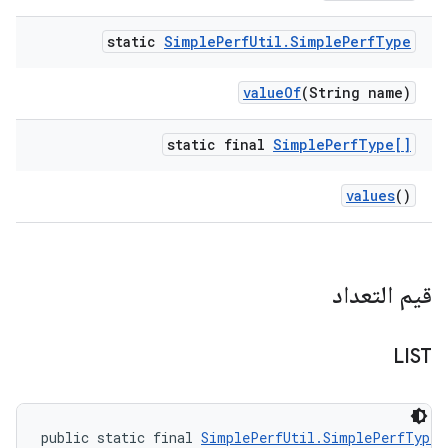
static
Simple
Perf
Util
.
Simple
Perf
Type
value
Of
(String name)
static final
Simple
Perf
Type[]
values
()
قيم التعداد
LIST
public static final 
SimplePerfUtil.SimplePerfType
 