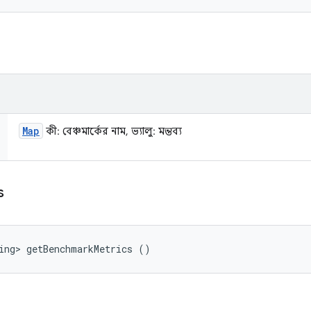
Map
কী: বেঞ্চমার্কের নাম, ভ্যালু: মন্তব্য
s
ing> getBenchmarkMetrics ()