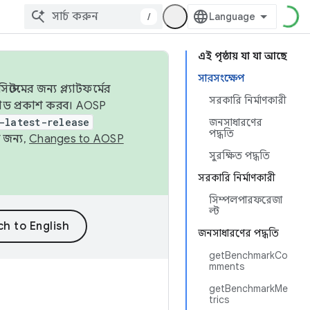
/
এই পৃষ্ঠায় যা যা আছে
সারসংক্ষেপ
েমের জন্য প্ল্যাটফর্মের
সরকারি নির্মাণকারী
 কোড প্রকাশ করব। AOSP
-latest-release
জনসাধারণের
পদ্ধতি
 জন্য,
Changes to AOSP
সুরক্ষিত পদ্ধতি
সরকারি নির্মাণকারী
সিম্পলপারফরেজা
ল্ট
জনসাধারণের পদ্ধতি
getBenchmarkCo
mments
getBenchmarkMe
trics