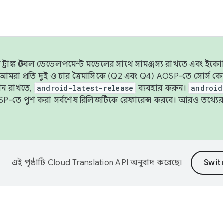
াঙ্ক স্টেবল ডেভেলপমেন্ট মডেলের সাথে সামঞ্জস্য রাখতে এবং ইকোসিস্ট
ে, আমরা প্রতি দুই ও চার ত্রৈমাসিকে (Q2 এবং Q4) AOSP-তে সোর্স
ান রাখতে,
android-latest-release
ব্যবহার করুন।
android
বদা AOSP-তে পুশ করা সর্বশেষ রিলিজটিকে রেফারেন্স করবে। আরও তথ্যের
এই পৃষ্ঠাটি
Cloud Translation API
অনুবাদ করেছে।