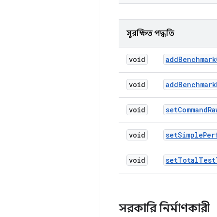
সুরক্ষিত পদ্ধতি
void
add
Benchmark
void
add
Benchmark
void
set
Command
Ra
void
set
Simple
Per
void
set
Total
Test
সরকারি নির্মাণকারী