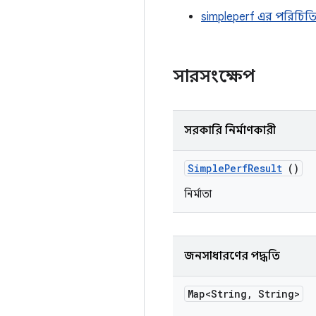
simpleperf এর পরিচিত
সারসংক্ষেপ
সরকারি নির্মাণকারী
Simple
Perf
Result
()
নির্মাতা
জনসাধারণের পদ্ধতি
Map<String
,
String>