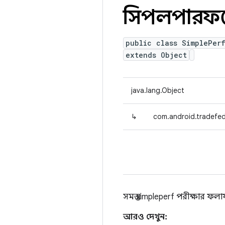
সিম্পলপারফ
public class SimplePer
extends Object
java.lang.Object
↳
com.android.tradefed.
সমস্ত simpleperf পরীক্ষার ফল
আরও দেখুন: