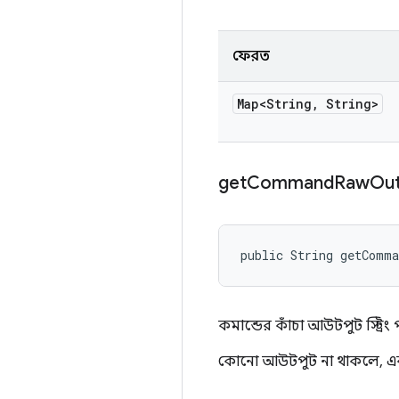
ফেরত
Map<String
,
String>
get
Command
Raw
Ou
public String getComm
কমান্ডের কাঁচা আউটপুট স্ট্রিং 
কোনো আউটপুট না থাকলে, একটি