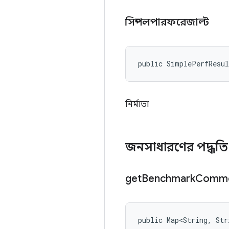
সিম্পলপারফরেজাল্ট
public SimplePerfResu
নির্মাতা
জনসাধারণের পদ্ধত
get
Benchmark
Comm
public Map<String, St