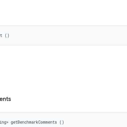
lt ()
ি
ents
ring> getBenchmarkComments ()