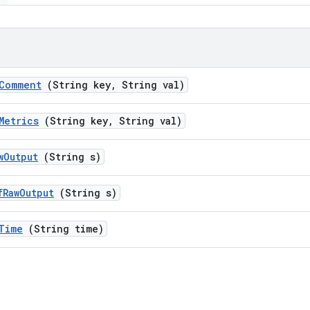
Comment
(String key
,
String val)
Metrics
(String key
,
String val)
w
Output
(String s)
f
Raw
Output
(String s)
Time
(String time)