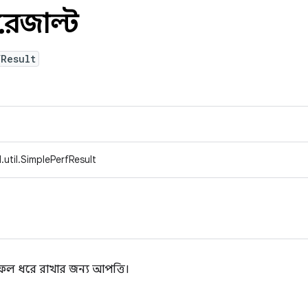
রেজাল্ট
fResult
util.SimplePerfResult
াফল ধরে রাখার জন্য আপত্তি।