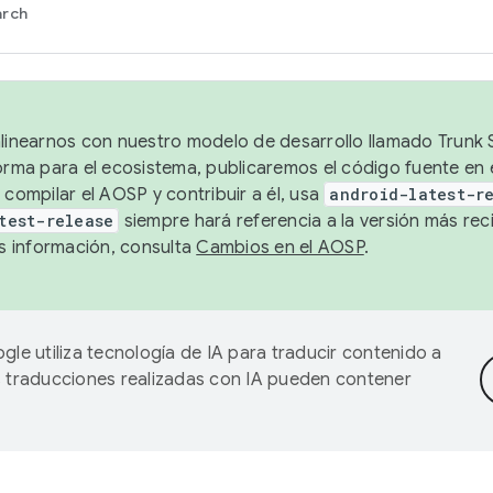
arch
alinearnos con nuestro modelo de desarrollo llamado Trunk S
forma para el ecosistema, publicaremos el código fuente en
 compilar el AOSP y contribuir a él, usa
android-latest-r
test-release
siempre hará referencia a la versión más reci
 información, consulta
Cambios en el AOSP
.
gle utiliza tecnología de IA para traducir contenido a
as traducciones realizadas con IA pueden contener