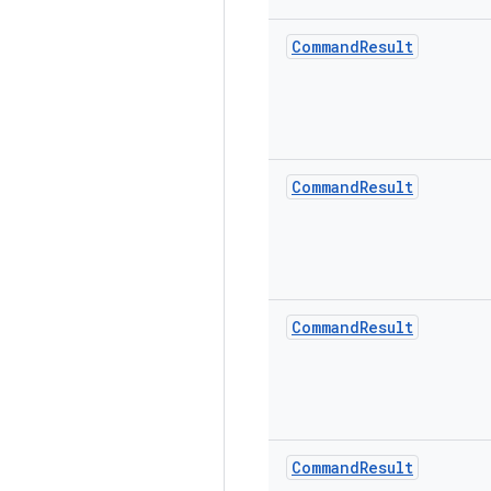
Command
Result
Command
Result
Command
Result
Command
Result