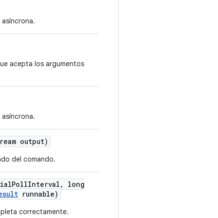
 asíncrona.
que acepta los argumentos
 asíncrona.
ream output)
tado del comando.
ial
Poll
Interval
,
long
esult
runnable)
mpleta correctamente.