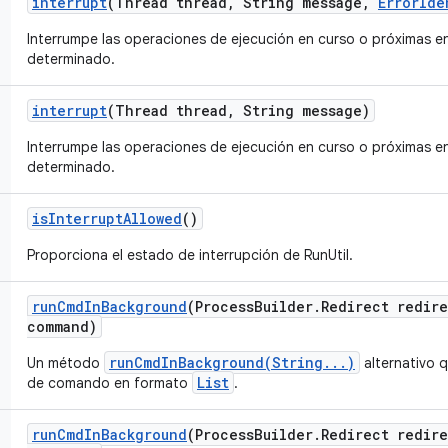
interrupt
(Thread thread
,
String message
,
Error
Ide
Interrumpe las operaciones de ejecución en curso o próximas e
determinado.
interrupt
(Thread thread
,
String message)
Interrumpe las operaciones de ejecución en curso o próximas e
determinado.
is
Interrupt
Allowed
()
Proporciona el estado de interrupción de RunUtil.
run
Cmd
In
Background
(Process
Builder
.
Redirect redir
command)
runCmdInBackground(String...)
Un método
alternativo 
List
de comando en formato
.
run
Cmd
In
Background
(Process
Builder
.
Redirect redir