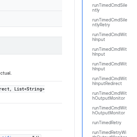
runTimedCmdSile
ntly
runTimedCmdSile
ntlyRetry
runTimedCmdWit
hInput
runTimedCmdWit
hInput
runTimedCmdWit
hInput
ctual.
runTimedCmdWit
hInputRedirect
rect
,
List<String>
runTimedCmdWit
hOutputMonitor
runTimedCmdWit
hOutputMonitor
runTimedRetry
runTimedRetryWi