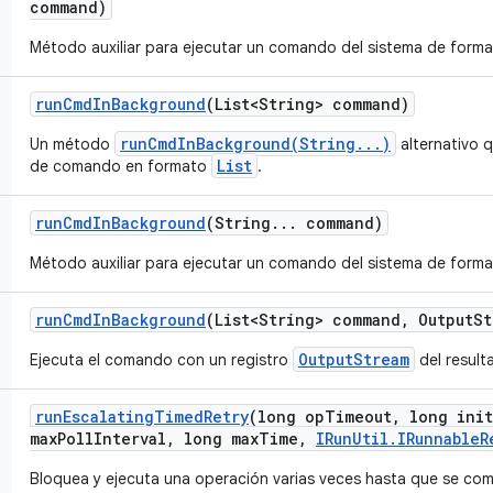
command)
Método auxiliar para ejecutar un comando del sistema de forma
run
Cmd
In
Background
(List<String> command)
runCmdInBackground(String...)
Un método
alternativo 
List
de comando en formato
.
run
Cmd
In
Background
(String
.
.
.
command)
Método auxiliar para ejecutar un comando del sistema de forma
run
Cmd
In
Background
(List<String> command
,
Output
St
OutputStream
Ejecuta el comando con un registro
del resul
run
Escalating
Timed
Retry
(long op
Timeout
,
long init
max
Poll
Interval
,
long max
Time
,
IRun
Util
.
IRunnable
R
Bloquea y ejecuta una operación varias veces hasta que se co