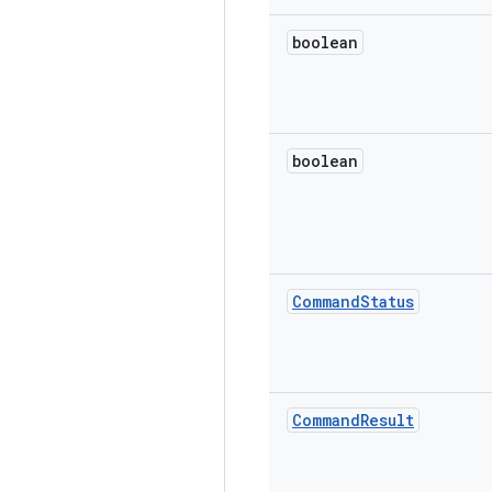
boolean
boolean
Command
Status
Command
Result