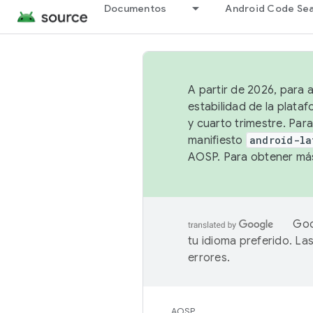
Documentos
Android Code Se
A partir de 2026, para 
estabilidad de la plata
y cuarto trimestre. Para
manifiesto
android-la
AOSP. Para obtener más
Goo
tu idioma preferido. L
errores.
AOSP