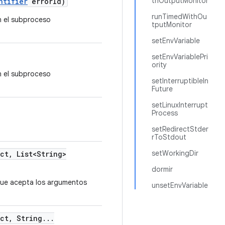
thOutputMonitor
ntifier
error
Id)
runTimedWithOu
n el subproceso
tputMonitor
setEnvVariable
setEnvVariablePri
ority
n el subproceso
setInterruptibleIn
Future
setLinuxInterrupt
Process
setRedirectStder
rToStdout
setWorkingDir
ect
,
List<String>
dormir
que acepta los argumentos
unsetEnvVariable
ect
,
String
.
.
.