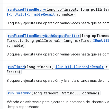
run
Fixed
Timed
Retry
(long op
Timeout
,
long poll
Inte
IRun
Util
.
IRunnable
Result
runnable)
Bloquea y ejecuta una operación varias veces hasta que se co
run
Fixed
Timed
Retry
With
Output
Monitor
(long op
Timeo
Timeout
,
long poll
Interval
,
long max
Time
,
IRun
Uti
runnable)
Bloquea y ejecuta una operación varias veces hasta que se co
run
Timed
(long timeout
,
IRun
Util
.
IRunnable
Result
ru
Errors)
Bloquea y ejecuta una operación, y la anula si tarda más de un 
run
Timed
Cmd
(long timeout
,
String
.
.
.
command)
Método de asistencia para ejecutar un comando del sistema y a
tiempo especificado.