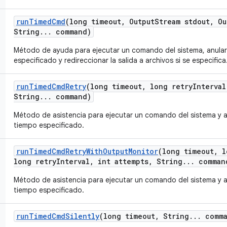
run
Timed
Cmd
(long timeout
,
Output
Stream stdout
,
Ou
String
.
.
.
command)
Método de ayuda para ejecutar un comando del sistema, anular
especificado y redireccionar la salida a archivos si se especifica
run
Timed
Cmd
Retry
(long timeout
,
long retry
Interval
String
.
.
.
command)
Método de asistencia para ejecutar un comando del sistema y a
tiempo especificado.
run
Timed
Cmd
Retry
With
Output
Monitor
(long timeout
,
l
long retry
Interval
,
int attempts
,
String
.
.
.
comman
Método de asistencia para ejecutar un comando del sistema y a
tiempo especificado.
run
Timed
Cmd
Silently
(long timeout
,
String
.
.
.
comma