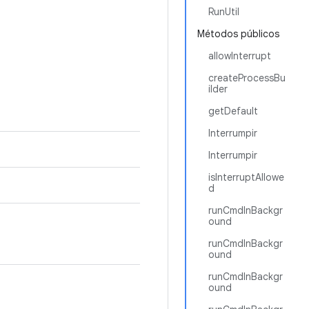
RunUtil
Métodos públicos
allowInterrupt
createProcessBu
ilder
getDefault
Interrumpir
Interrumpir
isInterruptAllowe
d
runCmdInBackgr
ound
runCmdInBackgr
ound
runCmdInBackgr
ound