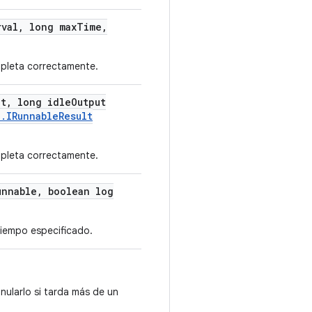
rval
,
long max
Time
,
mpleta correctamente.
ut
,
long idle
Output
l
.
IRunnable
Result
mpleta correctamente.
nnable
,
boolean log
tiempo especificado.
nularlo si tarda más de un