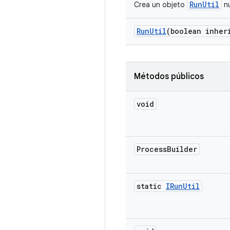
RunUtil
Crea un objeto
nu
Run
Util
(boolean inher
Métodos públicos
void
Process
Builder
static
IRun
Util