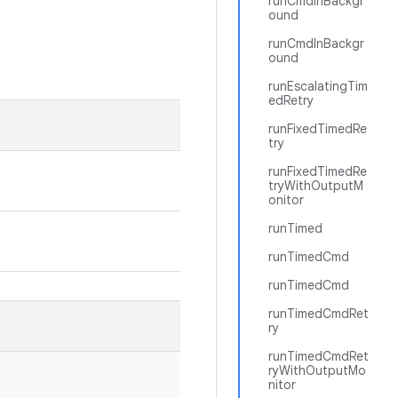
runCmdInBackgr
ound
runCmdInBackgr
ound
runEscalatingTim
edRetry
runFixedTimedRe
try
runFixedTimedRe
tryWithOutputM
onitor
runTimed
runTimedCmd
runTimedCmd
runTimedCmdRet
ry
runTimedCmdRet
ryWithOutputMo
nitor