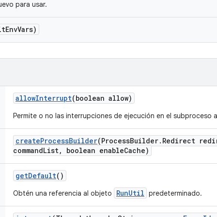
evo para usar.
it
Env
Vars)
allow
Interrupt
(boolean allow)
Permite o no las interrupciones de ejecución en el subproceso a
create
Process
Builder
(Process
Builder
.
Redirect redi
command
List
,
boolean enable
Cache)
get
Default
()
RunUtil
Obtén una referencia al objeto
predeterminado.