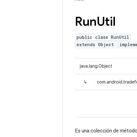
Run
Util
public class RunUtil
extends Object
implem
java.lang.Object
↳
com.android.tradefe
Es una colección de método