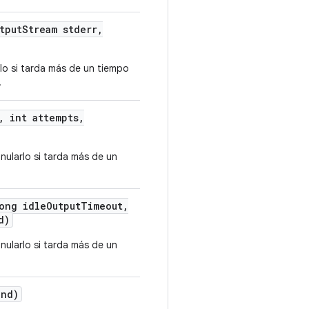
tput
Stream stderr
,
lo si tarda más de un tiempo
.
,
int attempts
,
nularlo si tarda más de un
ong idle
Output
Timeout
,
d)
nularlo si tarda más de un
nd)