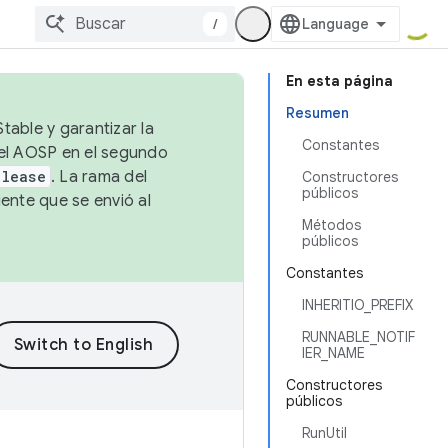
/
En esta página
Resumen
table y garantizar la
Constantes
 el AOSP en el segundo
elease
. La rama del
Constructores
públicos
ente que se envió al
Métodos
públicos
Constantes
INHERITIO_PREFIX
RUNNABLE_NOTIF
IER_NAME
Constructores
públicos
RunUtil