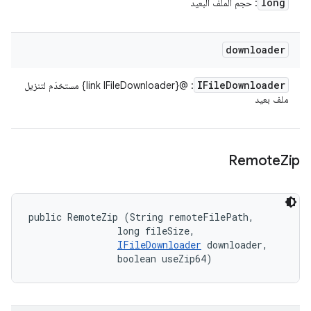
long
: حجم الملف البعيد
downloader
IFile
Downloader
: @{link IFileDownloader} مستخدَم لتنزيل
ملف بعيد
Remote
Zip
public RemoteZip (String remoteFilePath, 

                long fileSize, 

IFileDownloader
 downloader, 

                boolean useZip64)