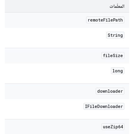
المعلَمات
remote
File
Path
String
file
Size
long
downloader
IFile
Downloader
use
Zip64