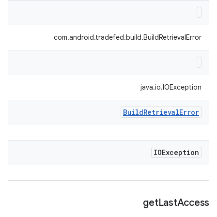
com.android.tradefed.build.BuildRetrievalError
java.io.IOException
Build
Retrieval
Error
IOException
get
Last
Access