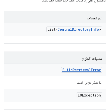
الحصول على إدخالات ملف zip لملف zip بعيد
المرتجعات
List<
Central
Directory
Info
>
عمليات الطرح
Build
Retrieval
Error
إذا تعذّر تنزيل الملف
IOException