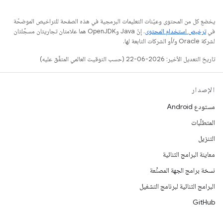
يخضع كل من المحتوى وعيّنات التعليمات البرمجية في هذه الصفحة للتراخيص الموضحّة
في
ترخيص استخدام المحتوى
. إنّ Java وOpenJDK هما علامتان تجاريتان مسجَّلتان
لشركة Oracle و/أو الشركات التابعة لها.
تاريخ التعديل الأخير: 2026-06-22 (حسب التوقيت العالمي المتفَّق عليه)
الإصدار
مستودع Android
المتطلّبات
التنزيل
معاينة البرامج الثنائية
نسخة برامج الجهة المصنِّعة
البرامج الثنائية لبرنامج التشغيل
GitHub