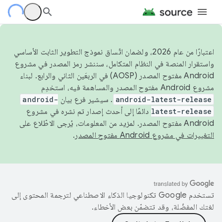
اعتبارًا من عام 2026، ولضمان اتّساق نموذج التطوير الثابت الأساسي
واستقرار المنصة في النظام المتكامل، سننشر رمز المصدر في مشروع
Android مفتوح المصدر (AOSP) في الربعَين الثاني والرابع. لبناء
مشروع Android مفتوح المصدر والمساهمة فيه، استخدِم
android-latest-release
. سيشير فرع بيان
android-
latest-release
دائمًا إلى أحدث إصدار تم نشره في مشروع
Android مفتوح المصدر. لمزيد من المعلومات، يُرجى الاطّلاع على
التغييرات في مشروع Android مفتوح المصدر
.
تستخدم Google تكنولوجيا الذكاء الاصطناعي لترجمة المحتوى إلى
لغتك المفضّلة، وقد تتضمّن بعض الأخطاء.