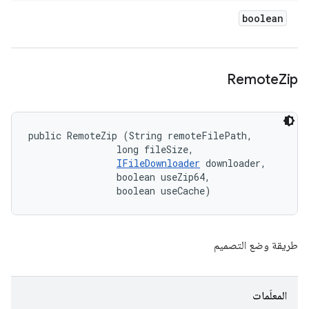
boolean
Remote
Zip
public RemoteZip (String remoteFilePath, 

                long fileSize, 

IFileDownloader
 downloader, 

                boolean useZip64, 

                boolean useCache)
طريقة وضع التصميم
المعلَمات