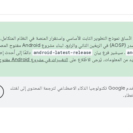
 عام 2026، ولضمان اتّساق نموذج التطوير الثابت الأساسي واستقرار المنصة في النظام المت
an
. سيشير فرع بيان
android-latest-release
دائمًا إلى أحدث إ
التغييرات في مشروع Android مفتوح المصدر
تستخدم Google تكنولوجيا الذكاء الاصطناعي لترجمة المحتوى إلى لغتك
خطاء.