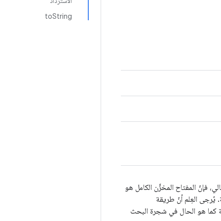
الاسترداد
toString
الي، فإنّ المفتاح
المخزَّن
الكامل هو
يُرجى العِلم أنّ طريقة
طة كما هو الحال في شجرة البحث