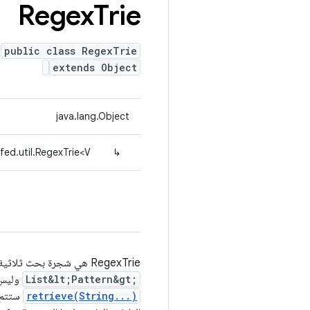
Regex
Trie
public class RegexTrie
extends Object
java.lang.Object
ed.util.RegexTrie<V>
↳
‫RegexTrie هي شجرة بحث ثلاثية حيث يكون كل جزء
List&lt;Pattern&gt;
وليس
retrieve(String...)
ستتم 