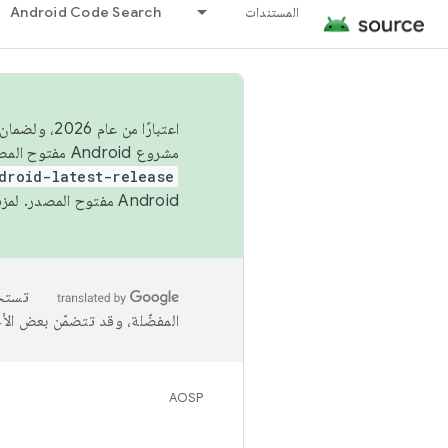
المستندات
Android Code Search
اعتبارًا من
مشروع Android مفتوح المصدر (AOSP) في الربعَين الثاني والرابع. لبناء مشروع Android مفتوح المصدر والمساهمة فيه، استخدِم
droid-latest-release
Android مفتوح المصدر. لمزيد من المعلومات، يُرجى الاطّلاع على
المفضّلة، وقد تتضمّن بعض الأ
AOSP