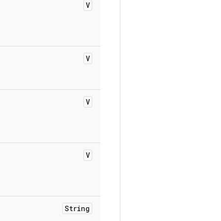
V
V
V
V
String