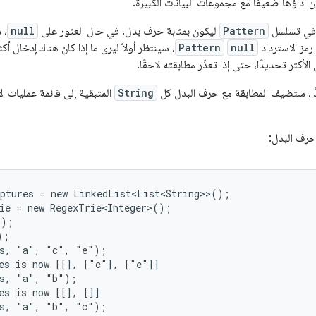
ن أداؤها ضعيفًا مع مجموعات البيانات الكبيرة.
ي تسلسل
Pattern
ليكون بمثابة حرف بدل. في حال العثور على
null
، 
مز الاسترداد
null
Pattern
، سينتظر أولاً ليرى ما إذا كان هناك إدخال أ
أكثر تحديدًا، حتى إذا تعذّر مطابقته لاحقًا.
يدًا، ستضيف المطابقة مع حرف البدل كل
String
المتبقية إلى قائمة عمليات ا
حرف البدل:
ptures = new LinkedList<List<String>>();

ie = new RegexTrie<Integer>();

);

;

s, "a", "c", "e");

es is now [[], ["c"], ["e"]]

s, "a", "b");

es is now [[], []]

s, "a", "b", "c");
