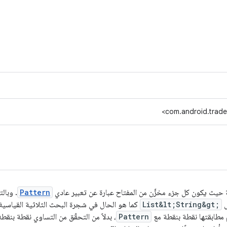
com.android.tradef
مخزَّن
من المفتاح عبارة عن تعبير عادي
Pattern
. وبالت
List&lt;String&gt;
كما هو الحال في شجرة البحث الثلاثية القياسية. 
مطابقتها نقطة بنقطة مع
Pattern
، بدلاً من التحقّق من التساوي نقطة بنق