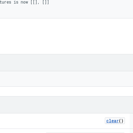
tures is now [[], []]

clear
()