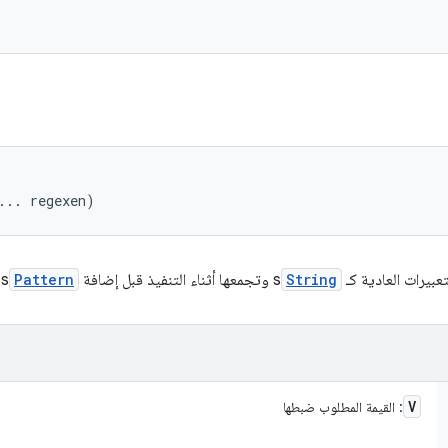


... regexen)
عبيرات العادية كـ
String
s وتجمعها أثناء التنفيذ قبل إضافة
Pattern
s اللاحقة إلى شجرة البحث
V
: القيمة المطلوب ضبطها