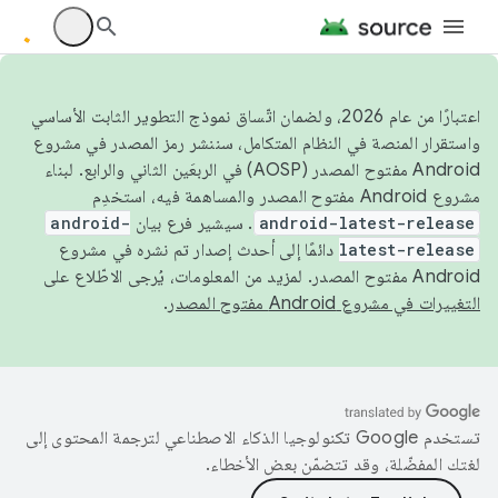
اعتبارًا من عام 2026، ولضمان اتّساق نموذج التطوير الثابت الأساسي
واستقرار المنصة في النظام المتكامل، سننشر رمز المصدر في مشروع
Android مفتوح المصدر (AOSP) في الربعَين الثاني والرابع. لبناء
مشروع Android مفتوح المصدر والمساهمة فيه، استخدِم
android-latest-release
. سيشير فرع بيان
android-
latest-release
دائمًا إلى أحدث إصدار تم نشره في مشروع
Android مفتوح المصدر. لمزيد من المعلومات، يُرجى الاطّلاع على
التغييرات في مشروع Android مفتوح المصدر
.
تستخدم Google تكنولوجيا الذكاء الاصطناعي لترجمة المحتوى إلى
لغتك المفضّلة، وقد تتضمّن بعض الأخطاء.