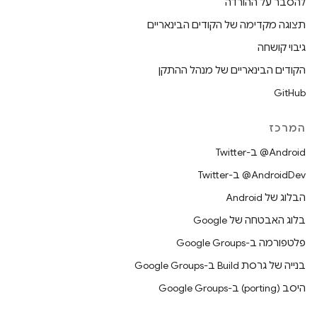
להסבר על ההורדה
תצוגה מקדימה של הקודים הבינאריים
גיבוי קושחה
הקודים הבינאריים של מנהל ההתקן
GitHub
המרכז
‎@Android ב-Twitter
‎@AndroidDev ב-Twitter
הבלוג של Android
בלוג האבטחה של Google
פלטפורמה ב-Google Groups
בנייה של גרסת Build ב-Google Groups
היסב (porting) ב-Google Groups