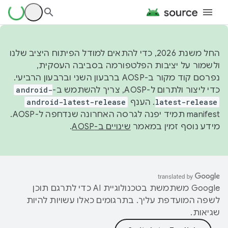
החל משנת 2026, כדי להתאים למודל הפיתוח היציב שלנו
ולשמור על יציבות הפלטפורמה בסביבה העסקית,
נפרסם קוד מקור ב-AOSP ברבעון השני וברבעון הרביעי.
כדי ליצור ולתרום ל-AOSP, צריך להשתמש ב-
android-
latest-release
. הענף
android-latest-release
manifest תמיד יפנה לגרסה האחרונה שנדחפה ל-AOSP.
מידע נוסף זמין במאמר
שינויים ב-AOSP
.
‫Google משתמשת בטכנולוגיית AI כדי לתרגם תוכן
לשפה המועדפת עליך. בתרגומים כאלו עשויות להיות
שגיאות.