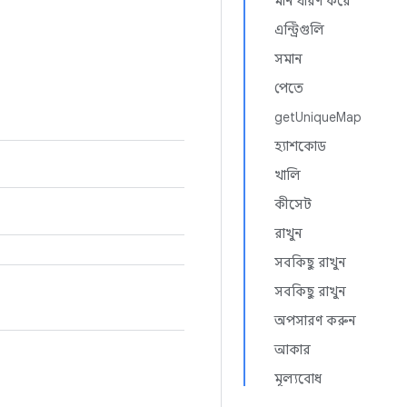
মান ধারণ করে
এন্ট্রিগুলি
সমান
পেতে
getUniqueMap
হ্যাশকোড
খালি
কীসেট
রাখুন
সবকিছু রাখুন
সবকিছু রাখুন
অপসারণ করুন
আকার
মূল্যবোধ