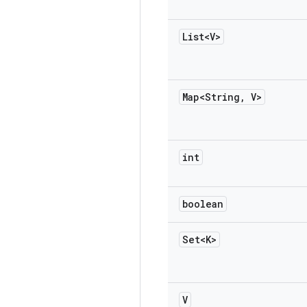
List<V>
Map<String
,
V>
int
boolean
Set<K>
V