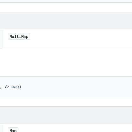
Multi
Map
K, V> map)
Map