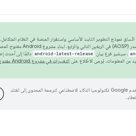
 عام 2026، ولضمان اتّساق نموذج التطوير الثابت الأساسي واستقرار المنصة في النظام المت
an
. سيشير فرع بيان
android-latest-release
دائمًا إلى أحدث إ
التغييرات في مشروع Android مفتوح المصدر
تستخدم Google تكنولوجيا الذكاء الاصطناعي لترجمة المحتوى إلى لغتك
خطاء.