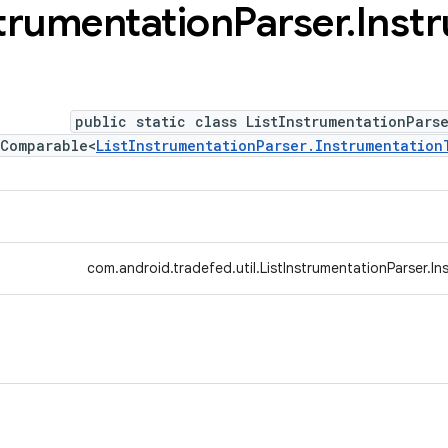
trumentation
Parser
.
Inst
public static class ListInstrumentationPars
 Comparable<
ListInstrumentationParser.Instrumentation
com.android.tradefed.util.ListInstrumentationParser.I