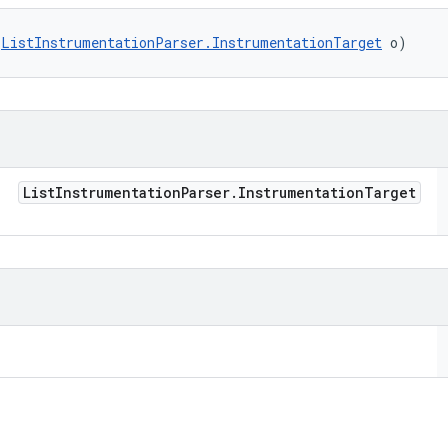
(
ListInstrumentationParser.InstrumentationTarget
 o)
List
Instrumentation
Parser
.
Instrumentation
Target