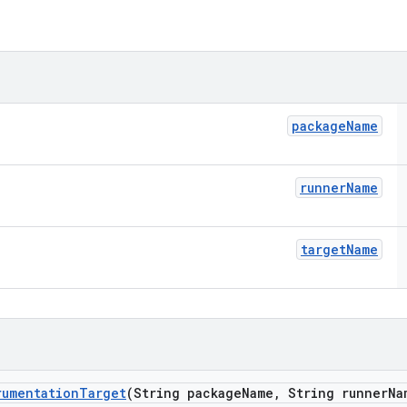
package
Name
runner
Name
target
Name
rumentation
Target
(String package
Name
,
String runner
Na