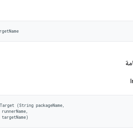
rgetName
مة
Target (String packageName, 

 runnerName, 

 targetName)