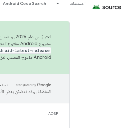
المستندات
Android Code Search
اعتبارًا من
مشروع Android مفتوح المصدر (AOSP) في الربعَين الثاني والرابع. لبناء مشروع Android مفتوح المصدر والمساهمة فيه، استخدِم
droid-latest-release
Android مفتوح المصدر. لمزيد من المعلومات، يُرجى الاطّلاع على
المفضّلة، وقد تتضمّن بعض الأ
AOSP