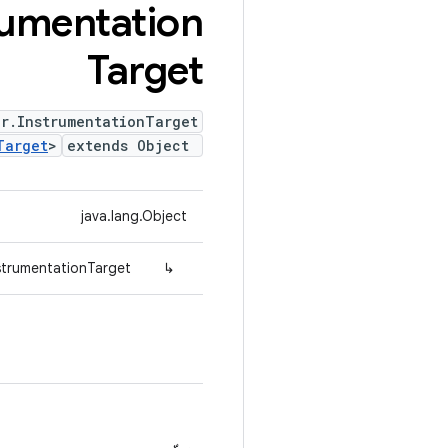
rumentation
Target
er.InstrumentationTarget
Target
>
extends Object
java.lang.Object
nstrumentationTarget
↳