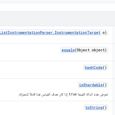
List
Instrumentation
Parser
.
Instrumentation
Target
o)
equals
(Object object)
hash
Code
()
is
Shardable
()
تعرض هذه الدالة القيمة
إذا كان هدف القياس هذا قابلاً للتجزئة.
true
to
String
()